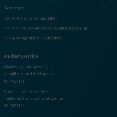
som bygger på A
molnplattformen
Genvägar
unik cookie för
användaridentif
det möjligt att 
Hantering av personuppgifter
användare som 
till applikatione
Policy on privacy and personal data processing
Skapa inloggning till webbplats
Medlemsservice
Rådgivning i arbetsgivarfrågor:
jour@transportforetagen.se
08-7627171
Frågor om ditt medlemskap:
medlem@transportforetagen.se
08-7627199