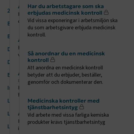
Har du arbetstagare som ska
Alkohol och droger
24-månadersregeln
erbjudas medicinsk kontroll
Här kan du få stöd i hur du hanterar alkohol
Vid vissa exponeringar i arbetsmiljön ska
och droger på arbetsplatsen.
Blanketter och mallar
du som arbetsgivare erbjuda medicinsk
kontroll.
Broschyrer arbetsgivarfrågor
Ansvar i arbetsmiljöarbetet
Här kan du läsa om vem som har ansvar för
Deltidspension
Så anordnar du en medicinsk
vad i arbetsmiljöarbetet.
kontroll
Diskriminering
Att anordna en medicinsk kontroll
Arbetsanpassning och rehabilitering
Etableringsjobb
betyder att du erbjuder, beställer,
genomför och dokumenterar den.
Integritetsfrågor
Här kan du läsa mer om arbetsgivarens ansvar
för arbetsanpassning och rehabilitering.
Ledigheter
Medicinska kontroller med
tjänstbarhetsintyg
Lön och ersättningar
Arbetsmiljöverket
Vid arbete med vissa farliga kemiska
Här kan du läsa om hur det går till vid en
produkter krävs tjänstbarhetsintyg
Lönekartläggning
inspektion, sanktionsavgifter och mycket