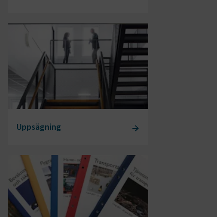
Uppsägning