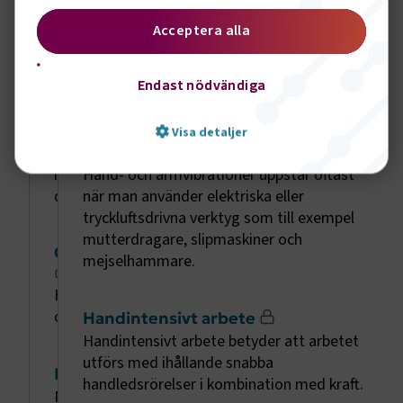
Här kan du läsa om vad som är viktigt om du
Om arbetstagare arbetar normalt minst 3
överväger att ansluta dig till en
timmar av sitt arbetspass eller minst 1/3
Acceptera alla
företagshälsovård.
av sin årsarbetstid mellan kl. 22.00 och
06.00 måste du som arbetsgivare erbjuda
Endast nödvändiga
medicinsk kontroll.
Glasögon
Bildskärmsglasögon, arbetsglasögon och
Visa detaljer
Vibrationer
skyddsglasögon, är olika begrepp som
regleras i arbetsmiljölagstiftningen. Här kan
Hand- och armvibrationer uppstår oftast
du lära dig mer.
när man använder elektriska eller
Strikt nödvändigt
Prestanda
tryckluftsdrivna verktyg som till exempel
mutterdragare, slipmaskiner och
Marknadsföring
Funktion
Gravida eller ammande arbetstagare
mejselhammare.
Strikt nödvändiga kakor låter dig använda webbplatsen
Här kan du läsa mer om vad du behöver göra
genom att aktivera grundläggande funktioner, såsom
om en arbetstagare är gravid.
Handintensivt arbete
sidnavigering och åtkomst till säkra områden på
webbplatsen. Webbplatsen fungerar inte korrekt utan
Handintensivt arbete betyder att arbetet
dessa kakor.
utförs med ihållande snabba
Heta arbeten
handledsrörelser i kombination med kraft.
Namn
Leverantör
/
Domän
Utgång
Med heta arbeten menas de arbeten som