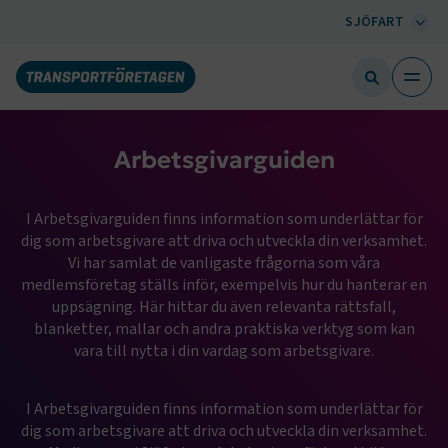
SJÖFART
Arbetsgivarguiden
I Arbetsgivarguiden finns information som underlättar för
dig som arbetsgivare att driva och utveckla din verksamhet.
Vi har samlat de vanligaste frågorna som våra
medlemsföretag ställs inför, exempelvis hur du hanterar en
uppsägning. Här hittar du även relevanta rättsfall,
blanketter, mallar och andra praktiska verktyg som kan
vara till nytta i din vardag som arbetsgivare.
I Arbetsgivarguiden finns information som underlättar för
dig som arbetsgivare att driva och utveckla din verksamhet.