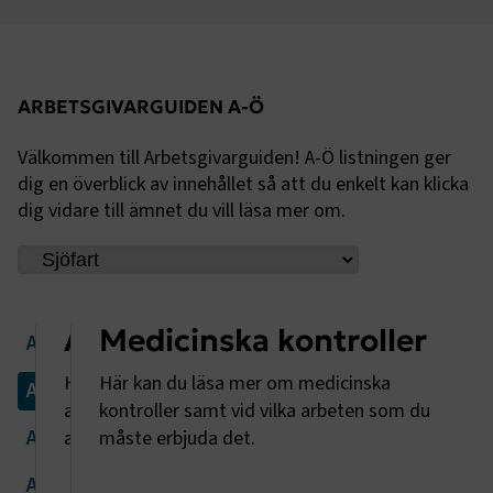
ARBETSGIVARGUIDEN A-Ö
Välkommen till Arbetsgivarguiden! A-Ö listningen ger
dig en överblick av innehållet så att du enkelt kan klicka
dig vidare till ämnet du vill läsa mer om.
Arbetsmiljö
Medicinska kontroller
Anställa
Här hittar du information om systematiskt
Här kan du läsa mer om medicinska
Arbetsmiljö
arbetsmiljöarbete och ditt ansvar om
kontroller samt vid vilka arbeten som du
Arbetstid
arbetsgivare för arbetsmiljön.
måste erbjuda det.
Avsluta anställning