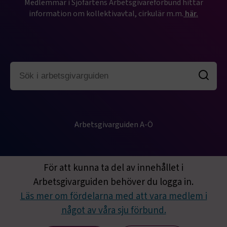
Medlemmar i Sjöfartens Arbetsgivareförbund hittar
information om kollektivavtal, cirkulär m.m.
här.
Arbetsgivarguiden A-Ö
För att kunna ta del av innehållet i
Arbetsgivarguiden behöver du logga in.
Läs mer om fördelarna med att vara medlem i
något av våra sju förbund.