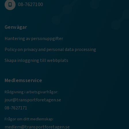
08-7627100
.EPiForm_BID
www.transportforetagen.se
2
månader
4 veckor
Genvägar
Hantering av personuppgifter
Policy on privacy and personal data processing
Skapa inloggning till webbplats
Medlemsservice
Rådgivning i arbetsgivarfrågor:
TF-XSRF-TOKEN
www.transportforetagen.se
Session
jour@transportforetagen.se
08-7627171
session
transportforetagen.shinyapps.io
Session
Frågor om ditt medlemskap:
medlem@transportforetagen.se