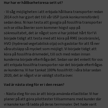
Hur har er hållbarhetsresa sett ut?
- Vi såg möjligheten i att erbjuda hållbara transporter redan
2014 och har gjort det till vår USP (unik konkurrensfördel)
sedan dess. Ni kan testa att googla på fossilfria transporter
och se vilka åkerier som kommer högst upp på
sökresultatet, det är något som vi har jobbat hårt för! Vi
började tidigt att testa med att köra på RME (ecobränsle),
HVO (hydrerad vegetabilisk olja) och gasbilar för att få ner
våra utsläpp så mycket som möjligt. Vi började tidigt att
köra på fossilfria drivmedel, till och med redan innan
kunderna började efterfråga det. Sedan var det enkelt för oss
att erbjuda fossilfria transporter när det började efterfrågas
av kunderna. Vi har tankat 100% fossilfritt i våra bilar sedan
2020, det är något vi är väldigt stolta över.
Vad är nästa steg för er i den resan?
- Nästa steg för oss är att börja använda ellastbilar. Vi har
planer på att göra pilottester tillsammans med kunder där
vi kanske kan få ladda på deras terminaler. Det hade varit