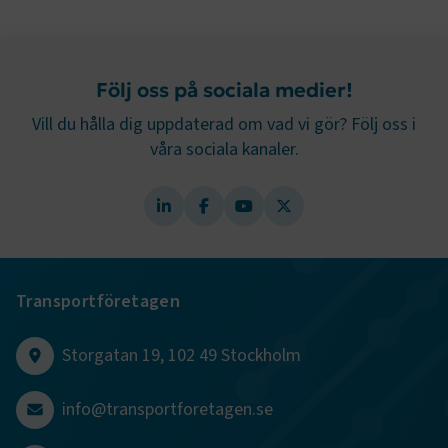
Namn
Leverantör
/
Domän
Utgång
Sidomeny
.AspNetCore.Session
transportforetagen.se
Session
Följ oss på sociala medier!
.AspNetCore.AuthCookie
transportforetagen.se
1 år
Vill du hålla dig uppdaterad om vad vi gör? Följ oss i
våra sociala kanaler.
CookieScriptConsent
2
CookieScript
månader
www.transportforetagen.se
4 veckor
Google Privacy Policy
Transportföretagen
ARRAffinity
Session
Microsoft Corporation
.www.transportforetagen.se
Storgatan 19, 102 49 Stockholm
info@transportforetagen.se