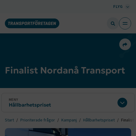
FLYG
Dela 
Finalist Nordanå Transport
MENY
Hållbarhetspriset
Expan
Start
Prioriterade frågor
Kampanj
Hållbarhetspriset
Finalist