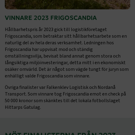
VINNARE 2023 FRIGOSCANDIA
Hållbarhetspris år 2023 gick till logistikföretaget
Frigoscandia, som betraktar sitt hållbarhetsarbete som en
naturlig del av hela deras verksamhet. Ledningen hos
Frigoscandia har uppvisat mod och ständig
omställningsvilja, bevisat bland annat genom stora och
långsiktiga miljöinvesteringar, detta mitt i en ekonomiskt
osäker omvärld. Det är något som vägde tungt för juryn som
enhälligt valde Frigoscandia som vinnare.
TF-XSRF-TOKEN
www.transportforetagen.se
Session
Övriga finalister var Falkenklev Logistisk och Nordanå
Transport. Som vinnare tog Frigoscandia emot en check på
session
transportforetagen.shinyapps.io
Session
50 000 kronor som skänktes till det lokala fotbollslaget
Hittarps Gatulag.
e