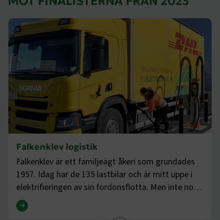
MÖT FINALISTERNA FRÅN 2023
ARRAffinitySameSite
Session
Microsoft Corporation
.www.transportforetagen.se
VISITOR_PRIVACY_METADATA
5
YouTube
månader
.youtube.com
4 veckor
Falkenklev logistik
Falkenklev är ett familjeägt åkeri som grundades
1957. Idag har de 135 lastbilar och är mitt uppe i
elektrifieringen av sin fordonsflotta. Men inte nog
med att de vill elektrifiera alla lastbilar, de vill
.EPiForm_VisitorIdentifier
2
Episerver
månader
www.transportforetagen.se
Läs intervju
också producera sitt drivmedel. Det kan dem göra
4 veckor