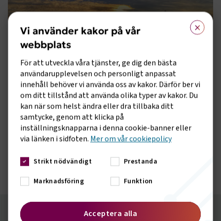
×
Vi använder kakor på vår
webbplats
För att utveckla våra tjänster, ge dig den bästa
användarupplevelsen och personligt anpassat
innehåll behöver vi använda oss av kakor. Därför ber vi
om ditt tillstånd att använda olika typer av kakor. Du
DE SOM UTSER VINNAREN ÄR:
kan när som helst ändra eller dra tillbaka ditt
samtycke, genom att klicka på
Christofer Fjellner, Oppositionsborgarråd, Stockholm stad
inställningsknapparna i denna cookie-banner eller
via länken i sidfoten.
Mer om vår cookiepolicy
Jonas Hagelqvist, vd, Transportföretagen
Maria Börjesson, professor, VTI
Strikt nödvändigt
Prestanda
Sten Forseke, grundare, Greater Than
Marknadsföring
Funktion
Acceptera alla