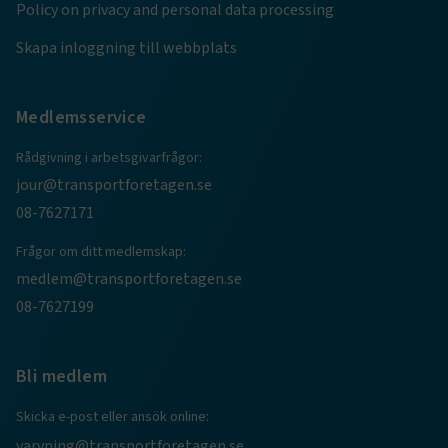
Policy on privacy and personal data processing
det möjligt att 
användare som 
till applikatione
Skapa inloggning till webbplats
Medlemsservice
Rådgivning i arbetsgivarfrågor:
jour@transportforetagen.se
08-7627171
Frågor om ditt medlemskap:
medlem@transportforetagen.se
08-7627199
Bli medlem
Skicka e-post eller ansök online:
varvning@transportforetagen.se