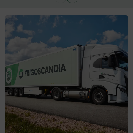
.AspNetCore.AuthCookie
transportforetagen.se
1 år
CookieScriptConsent
2
CookieScript
månader
www.transportforetagen.se
4 veckor
Google Privacy Policy
ARRAffinity
Session
Microsoft Corporation
.www.transportforetagen.se
.EPiForm_BID
www.transportforetagen.se
2
månader
4 veckor