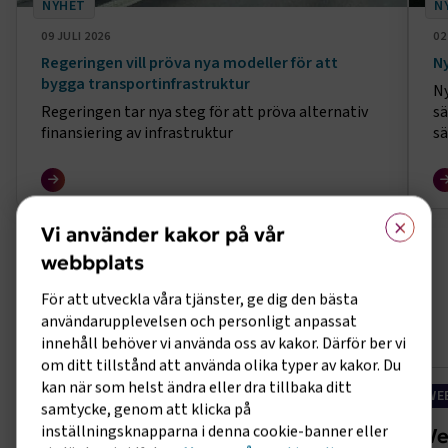
NYHET
N
09 JULI 2026
02
Regeringen vill pröva nya modeller för att
Ny
bygga transportinfrastruktur
Ny
Regeringen tar nya steg för att pröva alternativ
sä
finansiering av infrastruktur
sä
el
×
Vi använder kakor på vår
webbplats
Utbildningar och event
För att utveckla våra tjänster, ge dig den bästa
användarupplevelsen och personligt anpassat
Till alla utbildningar och event
innehåll behöver vi använda oss av kakor. Därför ber vi
om ditt tillstånd att använda olika typer av kakor. Du
kan när som helst ändra eller dra tillbaka ditt
UTBILDNING
WE
samtycke, genom att klicka på
inställningsknapparna i denna cookie-banner eller
Arbetsrättslig grundkurs
We