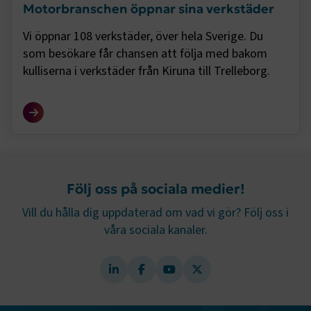
Motorbranschen öppnar sina verkstäder
Vi öppnar 108 verkstäder, över hela Sverige. Du
som besökare får chansen att följa med bakom
kulliserna i verkstäder från Kiruna till Trelleborg.
.EPiForm_BID
www.transportforetagen.se
2
månader
4 veckor
Följ oss på sociala medier!
Vill du hålla dig uppdaterad om vad vi gör? Följ oss i
våra sociala kanaler.
TF-XSRF-TOKEN
www.transportforetagen.se
Session