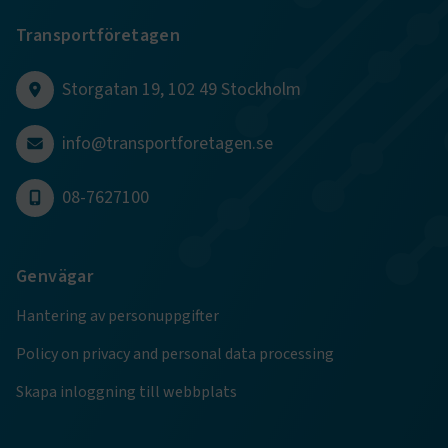
Transportföretagen
session
transportforetagen.shinyapps.io
Session
Storgatan 19, 102 49 Stockholm
info@transportforetagen.se
e
08-7627100
ARRAffinitySameSite
Session
Microsoft Corporation
.www.transportforetagen.se
Genvägar
Hantering av personuppgifter
Policy on privacy and personal data processing
VISITOR_PRIVACY_METADATA
5
YouTube
månader
.youtube.com
Skapa inloggning till webbplats
4 veckor