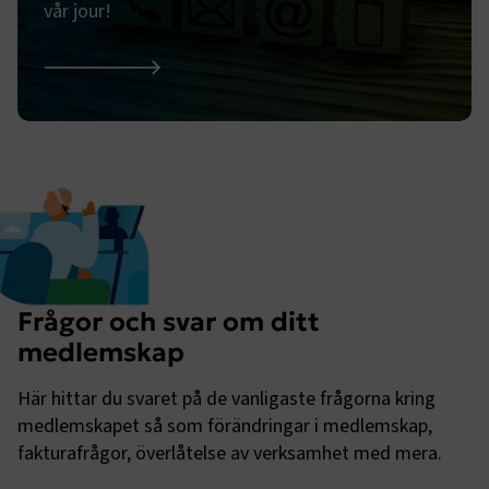
vår jour!
CookieScriptConsent
2
CookieScript
månader
www.transportforetagen.se
4 veckor
Kontakta Jouren
Google Privacy Policy
ARRAffinity
Session
Microsoft Corporation
.www.transportforetagen.se
Frågor och svar om ditt
medlemskap
.EPiForm_BID
www.transportforetagen.se
2
månader
4 veckor
Här hittar du svaret på de vanligaste frågorna kring
medlemskapet så som förändringar i medlemskap,
fakturafrågor, överlåtelse av verksamhet med mera.