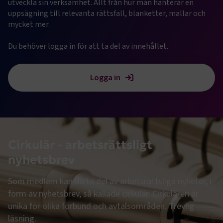
utveckla sin verksamhet. Allt från hur man hanterar en 
uppsägning till relevanta rättsfall, blanketter, mallar och 
mycket mer.

Du behöver logga in för att ta del av innehållet.
Logga in
Cirkulär - arbetsrättsligt
nyhetsbrev
Som medlem kan du ta del av arbetsrättsliga nyheter, i
form av nyhetsbrev, så kallade cirkulär. Cirkulären är
unika för olika förbund och avtalsområden. Trevlig
läsning.