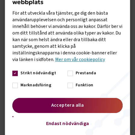
webbplats
För att utveckla våra tjänster, ge dig den bästa
användarupplevelsen och personligt anpassat
Att anställa
innehåll behöver vi använda oss av kakor. Därför ber vi
om ditt tillstånd att använda olika typer av kakor. Du
kan när som helst ändra eller dra tillbaka ditt
Anställd har slutat komma till jobbet
samtycke, genom att klicka på
inställningsknapparna i denna cookie-banner eller
via länken i sidfoten.
Mer om vår cookiepolicy
Uppsägning på grund av personliga skäl
Strikt nödvändigt
Prestanda
Marknadsföring
Funktion
Uppsägning på grund av arbetsbrist
Acceptera alla
Se alla guider
Endast nödvändiga