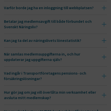
Varför borde jag ha en inloggning till webbplatsen?
Betalar jag medlemsavgift till både förbundet och
Svenskt Näringsliv?
Kan jag ta del av näringslivets lönestatistik?
TF-XSRF-TOKEN
www.transportforetagen.se
Session
Här kan du enkelt skapa
ditt inlogg.
När samlas medlemsuppgifterna in, och hur
Avgift Biltrafikens Arbetsgivareförbund
session
transportforetagen.shinyapps.io
Session
uppdaterar jag uppgifterna själv?
Avgift Motorbranschens Arbetsgivareförbund
Vad ingår i Transportföretagens pensions- och
Avgift Sjöfartens Arbetsgivareförbund
försäkringslösningar?
Avgift Svenska Flygbranschen
www.medlemsuppgift.se
e
Hur gör jag om jag vill överlåta min verksamhet eller
Avgift Sveriges Bussföretag
ARRAffinitySameSite
Session
avsluta mitt medlemskap?
Microsoft Corporation
.www.transportforetagen.se
Avgift Sveriges Hamnar
Överlåtelse
I Transportföretagens pensions- och föräkringslösningar