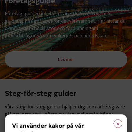
Företagsguide
Företagsguiden innehåller praktiska verktyg och
guidning i frågor som rör din verksamhet. Här hittar du
bland annat checklistor och fördjupningar i
branschfrågor så som säkerhet och beredskap.
Läs mer
Steg-för-steg guider
Våra steg-för-steg guider hjälper dig som arbetsgivare
att navigera rätt i några av våra vanligaste frågor,
×
exempelvis hur du ska gå tillväga om du vill anställa
Vi använder kakor på vår
eller säga upp personal.