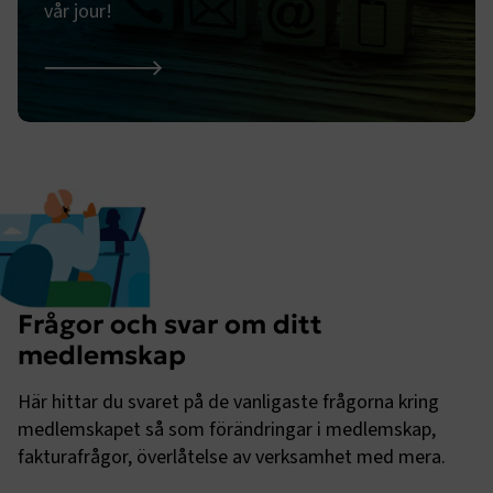
vår jour!
CookieScriptConsent
2
CookieScript
månader
www.transportforetagen.se
4 veckor
Kontakta Jouren
Google Privacy Policy
ARRAffinity
Session
Microsoft Corporation
.www.transportforetagen.se
Frågor och svar om ditt
medlemskap
.EPiForm_BID
www.transportforetagen.se
2
månader
4 veckor
Här hittar du svaret på de vanligaste frågorna kring
medlemskapet så som förändringar i medlemskap,
fakturafrågor, överlåtelse av verksamhet med mera.