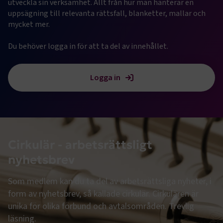
utveckla sin verksamhet. Allt från hur man hanterar en 
uppsägning till relevanta rättsfall, blanketter, mallar och 
mycket mer.

Du behöver logga in för att ta del av innehållet.
Logga in
Cirkulär - arbetsrättsligt
nyhetsbrev
Som medlem kan du ta del av arbetsrättsliga nyheter, i
form av nyhetsbrev, så kallade cirkulär. Cirkulären är
unika för olika förbund och avtalsområden. Trevlig
läsning.