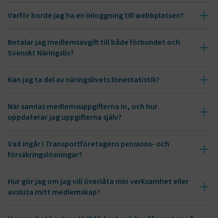
Varför borde jag ha en inloggning till webbplatsen?
Betalar jag medlemsavgift till både förbundet och
Svenskt Näringsliv?
Kan jag ta del av näringslivets lönestatistik?
TF-XSRF-TOKEN
www.transportforetagen.se
Session
Här kan du enkelt skapa
ditt inlogg.
När samlas medlemsuppgifterna in, och hur
Avgift Biltrafikens Arbetsgivareförbund
session
transportforetagen.shinyapps.io
Session
uppdaterar jag uppgifterna själv?
Avgift Motorbranschens Arbetsgivareförbund
Vad ingår i Transportföretagens pensions- och
Avgift Sjöfartens Arbetsgivareförbund
försäkringslösningar?
Avgift Svenska Flygbranschen
www.medlemsuppgift.se
e
Hur gör jag om jag vill överlåta min verksamhet eller
Avgift Sveriges Bussföretag
ARRAffinitySameSite
Session
avsluta mitt medlemskap?
Microsoft Corporation
.www.transportforetagen.se
Avgift Sveriges Hamnar
Överlåtelse
I Transportföretagens pensions- och föräkringslösningar