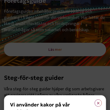
Företagsguide
Företagsguiden innehåller praktiska verktyg och
guidning i frågor som rör din verksamhet. Här hittar du
bland annat checklistor och fördjupningar i
branschfrågor så som säkerhet och beredskap.
Läs mer
Steg-för-steg guider
Våra steg-för-steg guider hjälper dig som arbetsgivare
att navigera rätt i några av våra vanligaste frågor,
×
exempelvis hur du ska gå tillväga om du vill anställa
Vi använder kakor på vår
eller säga upp personal.