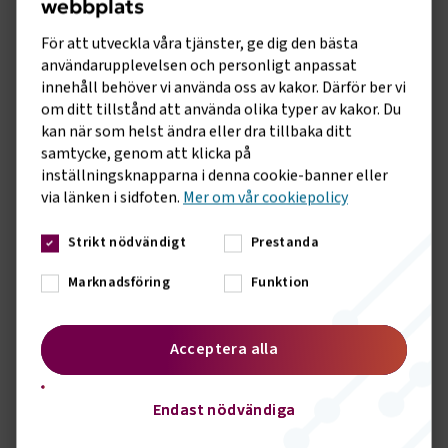
webbplats
För att utveckla våra tjänster, ge dig den bästa
användarupplevelsen och personligt anpassat
Att anställa
innehåll behöver vi använda oss av kakor. Därför ber vi
om ditt tillstånd att använda olika typer av kakor. Du
kan när som helst ändra eller dra tillbaka ditt
Anställd har slutat komma till jobbet
samtycke, genom att klicka på
inställningsknapparna i denna cookie-banner eller
via länken i sidfoten.
Mer om vår cookiepolicy
Uppsägning på grund av personliga skäl
Strikt nödvändigt
Prestanda
Marknadsföring
Funktion
Uppsägning på grund av arbetsbrist
Acceptera alla
Se alla guider
Endast nödvändiga