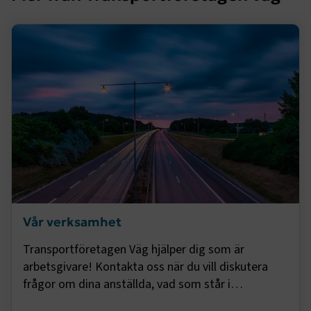
.EPiForm_BID
www.transportforetagen.se
2
månader
4 veckor
Vår verksamhet
TF-XSRF-TOKEN
www.transportforetagen.se
Session
Transportföretagen Väg hjälper dig som är
arbetsgivare! Kontakta oss när du vill diskutera
frågor om dina anställda, vad som står i
session
transportforetagen.shinyapps.io
Session
kollektivavtalet, arbetsmiljö och alla andra frågor