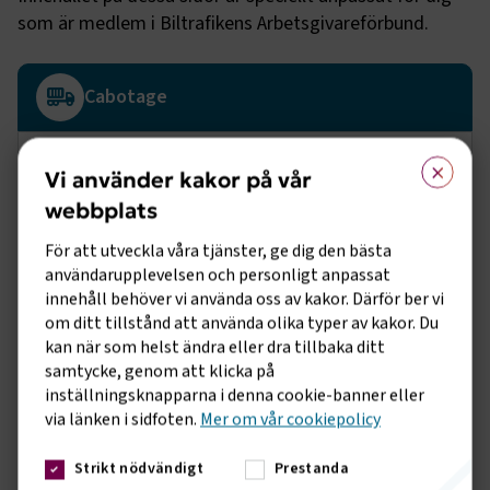
som är medlem i Biltrafikens Arbetsgivareförbund.
Cabotage
×
Cabotage
Vi använder kakor på vår
Cabotage innebär att ett transportföretag som är etablerat
webbplats
utomlands under vissa förutsättningar har rätt att genomföra
yrkesmässiga tillfälliga inrikestransporter i ett EU-land.
För att utveckla våra tjänster, ge dig den bästa
användarupplevelsen och personligt anpassat
Mer om
Cabotage
innehåll behöver vi använda oss av kakor. Därför ber vi
om ditt tillstånd att använda olika typer av kakor. Du
kan när som helst ändra eller dra tillbaka ditt
Smart färdskrivare
samtycke, genom att klicka på
inställningsknapparna i denna cookie-banner eller
Smart färdskrivare
via länken i sidfoten.
Mer om vår cookiepolicy
Tillträde till yrket
När mobilitetspaketet beslutades sommaren 2020 bestämdes det
att en ny version av den smarta färdskrivaren ska tas fram, kallad
Strikt nödvändigt
Prestanda
Tillträde till yrket
smart färdskrivare version 2.