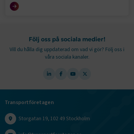
som rör relationen till dina anställda.
e
Följ oss på sociala medier!
ARRAffinitySameSite
Session
Microsoft Corporation
.www.transportforetagen.se
Vill du hålla dig uppdaterad om vad vi gör? Följ oss i
våra sociala kanaler.
VISITOR_PRIVACY_METADATA
5
YouTube
månader
.youtube.com
4 veckor
Transportföretagen
Storgatan 19, 102 49 Stockholm