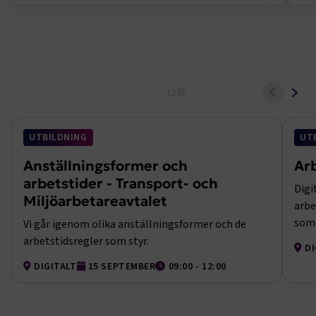
Utbildningar och event
Till alla utbildningar och event
UTBILDNING
UT
Anställningsformer och
Arb
arbetstider - Transport- och
Digi
Miljöarbetareavtalet
arbe
som 
Vi går igenom olika anställningsformer och de
arbetstidsregler som styr.
DI
DIGITALT
15 SEPTEMBER
09:00 - 12:00