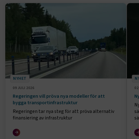
NYHET
N
09 JULI 2026
02
Regeringen vill pröva nya modeller för att
Ny
bygga transportinfrastruktur
Ny
Regeringen tar nya steg för att pröva alternativ
sä
finansiering av infrastruktur
sä
el