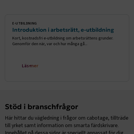
E-utbildning
E-UTBILDNING
Introduktion i arbetsrätt, e-utbildning
Kort, kostnadsfri e-utbildning om arbetsrättens grunder.
Genomför den när, var och hur många gå...
Läs mer
Stöd i branschfrågor
Här hittar du vägledning i frågor om cabotage, tillträde
till yrket samt information om smarta färdskrivare.
Innehållet på dessa sidor är speciellt anpassat för dig