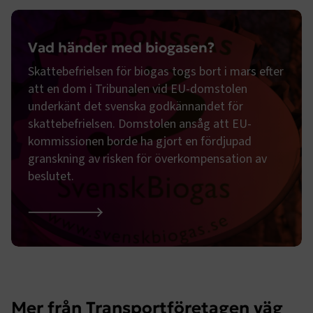
Namn
Leverantör
/
Domän
Utgång
Vad händer med biogasen?
.AspNetCore.Session
transportforetagen.se
Session
Skattebefrielsen för biogas togs bort i mars efter
att en dom i Tribunalen vid EU-domstolen
.AspNetCore.AuthCookie
transportforetagen.se
1 år
underkänt det svenska godkännandet för
skattebefrielsen. Domstolen ansåg att EU-
CookieScriptConsent
2
CookieScript
kommissionen borde ha gjort en fördjupad
månader
www.transportforetagen.se
4 veckor
granskning av risken för överkompensation av
beslutet.
Google Privacy Policy
Vad händer med biogasen?
ARRAffinity
Session
Microsoft Corporation
.www.transportforetagen.se
Mer från Transportföretagen väg