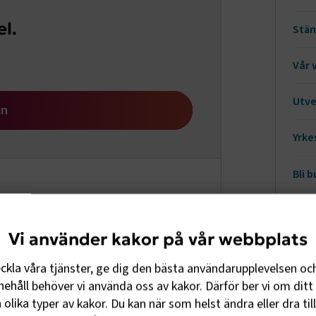
el.
Stä
Vår 
Utve
in
Yrke
Kö
Bli 
Be
 får hjälp, stöd och möjligheten att
EU
 medlemskap för med sig:
Vi använder kakor på vår webbplats
Kör
eckla våra tjänster, ge dig den bästa användarupplevelsen oc
ehåll behöver vi använda oss av kakor. Därför ber vi om ditt 
Yr
alla steg
olika typer av kakor. Du kan när som helst ändra eller dra til