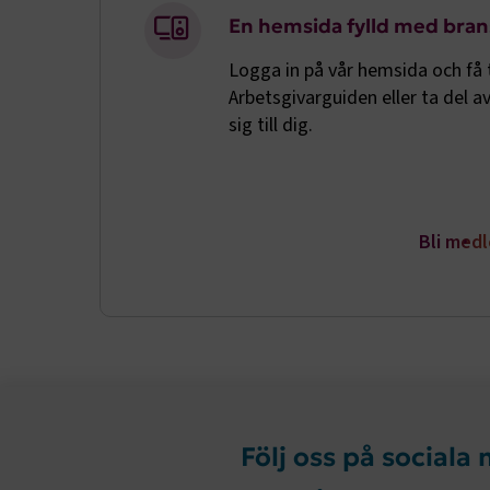
En hemsida fylld med bran
.AspNetCor
Logga in på vår hemsida och få ti
CookieScri
Arbetsgivarguiden eller ta del a
sig till dig.
ARRAffinity
Bli med
.EPiForm_B
Följ oss på sociala