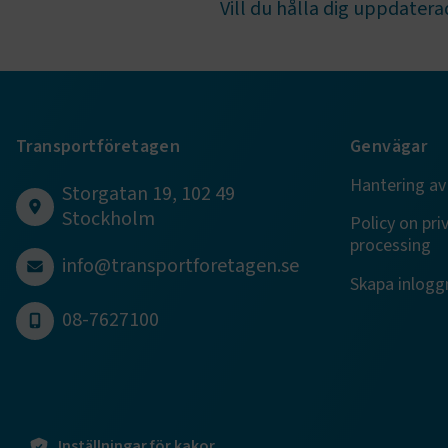
Vill du hålla dig uppdaterad
TF-XSRF-TO
session
Transportföretagen
Genvägar
Hantering av
ARRAffinity
Storgatan 19, 102 49
Stockholm
Policy on pri
processing
info@transportforetagen.se
Skapa inloggn
VISITOR_PR
08-7627100
.EPiForm_Vis
Inställningar för kakor