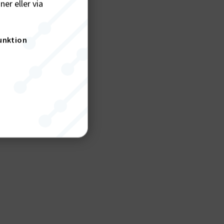
er eller via
unktion
nktion
gande
bplatsen
tekniska