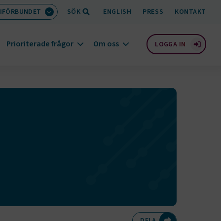
IFÖRBUNDET
SÖK
ENGLISH
PRESS
KONTAKT
Prioriterade frågor
Om oss
LOGGA IN
Dela på Twitte
Dela på F
Dela 
D
DELA