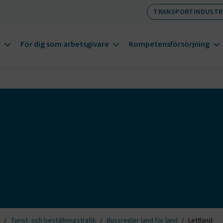
TRANSPORTINDUSTR
m
För dig som arbetsgivare
Kompetensförsörjning
Turist- och beställningstrafik
Bussregler land för land
Lettland