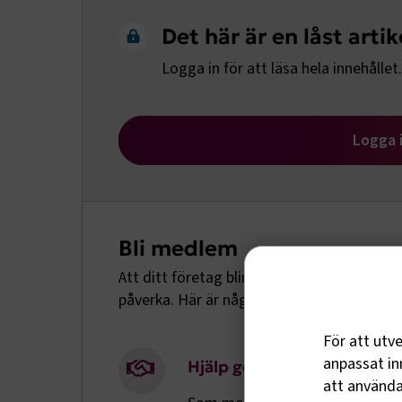
Det här är en låst artik
Logga in för att läsa hela innehållet.
Logga 
Bli medlem
Att ditt företag blir medlem innebär att ni
påverka. Här är några av alla fördelar ett
För att utv
anpassat inn
Hjälp genom arbetsrättens 
att använda 