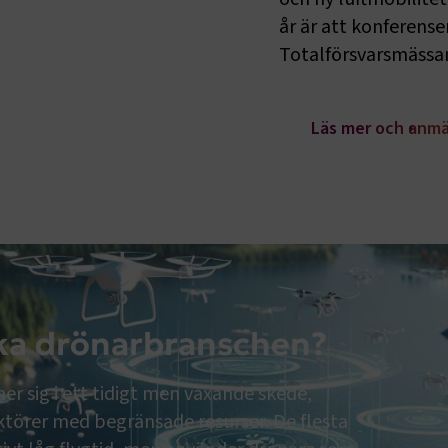
år är att konferense
Totalförsvarsmässa
Läs mer och anmä
ka drönarbranschen?
r sig i ett tidigt men växande skede,
ktörer med begränsade resurser. De flesta