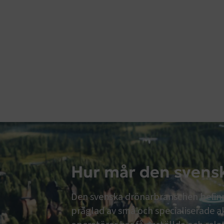
Hur mår den svens
Den svenska drönarbranschen befinne
präglad av små och specialiserade a