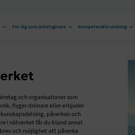
m
För dig som arbetsgivare
Kompetensförsörjning
erket
företag och organisationer som
ik, flyger drönare eller erbjuder
ör kunskapsdelning, påverkan och
 i nätverket får du bland annat
etsbrev och möjlighet att påverka