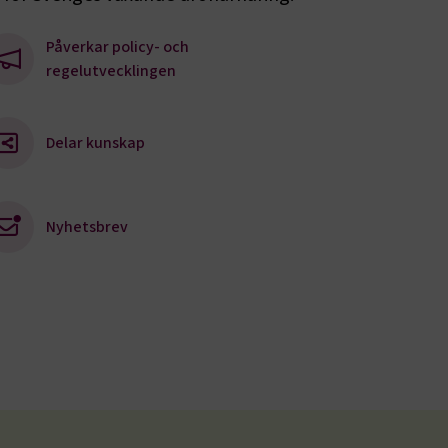
ookie-
tt komma ihåg
Påverkar policy- och
ns cookie.
regelutvecklingen
ie-
ungerar
webbplatser
Delar kunskap
e-
nds för
 att
dans
l samma
ion.
Nyhetsbrev
kilja en
bbläsare,
 när hen
 användare
för första
ly Forms
igt vald
läsare.
och när det
ely Forms en
 besöker
nvändaren mot