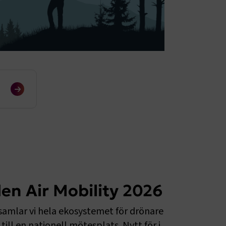
n Air Mobility 2026
amlar vi hela ekosystemet för drönare 
till en nationell mötesplats. Nytt för i 