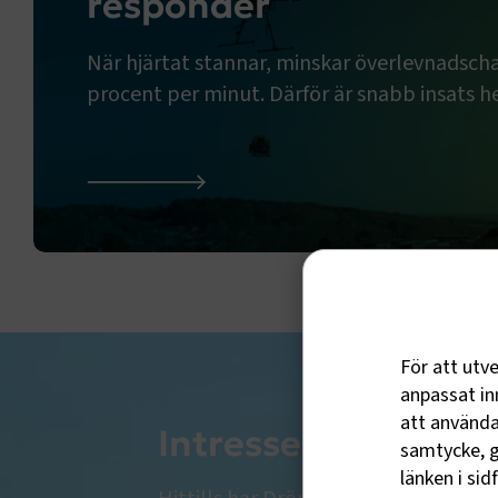
responder
När hjärtat stannar, minskar överlevnadsc
procent per minut. Därför är snabb insats h
Everdrone: Drönare som first responder
För att utv
anpassat inn
att använda 
Intresseanmälan til
samtycke, g
länken i sid