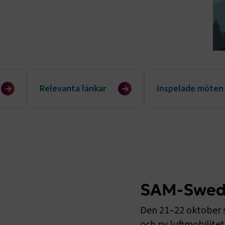
Relevanta länkar
Inspelade möten
SAM-Swede
Den 21–22 oktober s
och ny luftmobilitet 