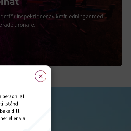
elnät
omför inspektioner av kraftledningar med
erade drönare.
ett tryggare elnät
×
h personligt
tillstånd
lbaka ditt
er eller via