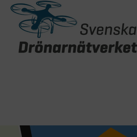
CookieScri
ARRAffinity
.EPiForm_B
TF-XSRF-TO