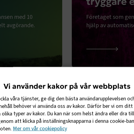
tryggare 
hansen med 10
Företaget som gen
elt avgörande.
hjälp av automatis
Airpelago: Drönare för 
Vi använder kakor på vår webbplats
eckla våra tjänster, ge dig den bästa användarupplevelsen oc
ehåll behöver vi använda oss av kakor. Därför ber vi om ditt 
olika typer av kakor. Du kan när som helst ändra eller dra til
l nätverket
enom att klicka på inställningsknapparna i denna cookie-bann
foten.
Mer om vår cookiepolicy