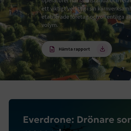
operatörer har få anställda och rela
ett viktigt verktyg i sin kärnverksam
etablerade företag och offentliga a
volym.
Hämta rapport
Everdrone: Drönare som