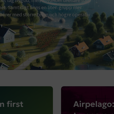
tivt låg flygtid, men använder drönare som
het. Samtidigt finns en liten grupp mer
ktörer med större team och högre operativ
 first
Airpelago: