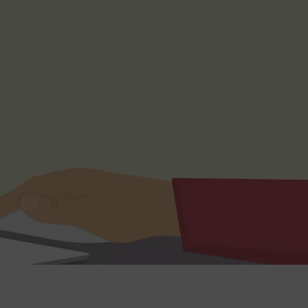
r du loggar
n. De lagras
efter att de
 kända som
beständiga
ies.
 Azure som
r
kerställer
gar från en
tid hanteras
.
tt lagra
h
eraktion med
ar uppgifter
m olika
llningar,
as preferenser
.
entifiera vem
rmulär.
 på