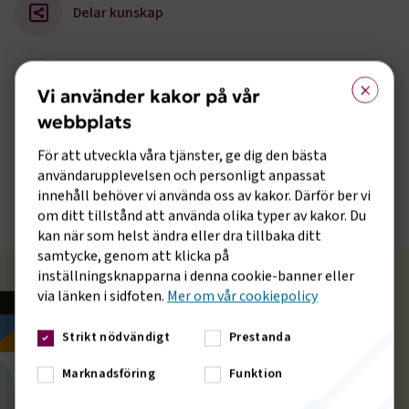
Delar kunskap
×
Årligt event
Vi använder kakor på vår
webbplats
Nyhetsbrev
För att utveckla våra tjänster, ge dig den bästa
användarupplevelsen och personligt anpassat
innehåll behöver vi använda oss av kakor. Därför ber vi
om ditt tillstånd att använda olika typer av kakor. Du
kan när som helst ändra eller dra tillbaka ditt
samtycke, genom att klicka på
inställningsknapparna i denna cookie-banner eller
Nyhetsbrev
via länken i sidfoten.
Mer om vår cookiepolicy
Här är nyhetsbrevet för dig som är intresserad av
Strikt nödvändigt
Prestanda
drönarbranschen. Och vilken spännande bransch det är!
Marknadsföring
Funktion
Just nu händer otroligt mycket, genom att
prenumerera på vårt nyhetsbrev så håller du dig