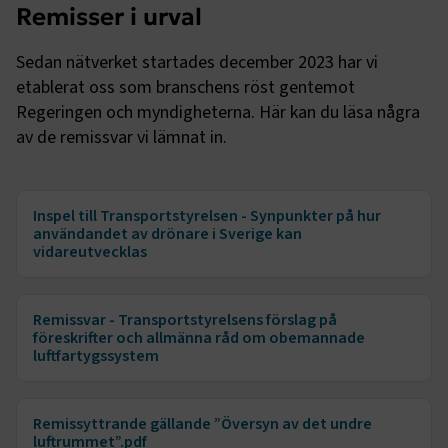
Remisser i urval
e
Sedan nätverket startades december 2023 har vi
ARRAffinitySameSite
Session
Microsoft Corporation
etablerat oss som branschens röst gentemot
.www.transportforetagen.se
Regeringen och myndigheterna. Här kan du läsa några
Inspel till Transportstyrelsen - Synpunkter på hur
användandet av drönare i Sverige kan
VISITOR_PRIVACY_METADATA
5
YouTube
vidareutvecklas
månader
.youtube.com
4 veckor
Remissvar - Transportstyrelsens förslag på
föreskrifter och allmänna råd om obemannade
luftfartygssystem
Remissyttrande gällande ”Översyn av det undre
luftrummet”.pdf