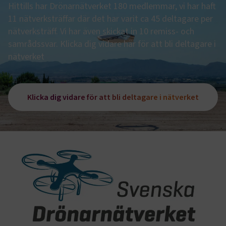
Hittills har Drönarnätverket 180 medlemmar, vi har haft
11 nätverksträffar där det har varit ca 45 deltagare per
nätverksträff. Vi har även skickat in 10 remiss- och
samrådssvar. Klicka dig vidare här för att bli deltagare i
nätverket
Klicka dig vidare för att bli deltagare i nätverket