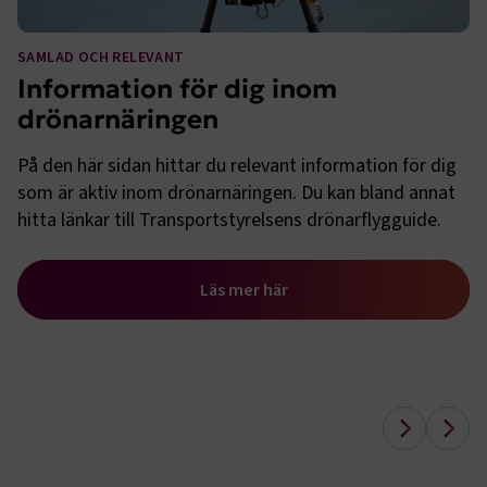
.AspNetCore.Session
transportforetagen.se
Session
SAMLAD OCH RELEVANT
.AspNetCore.AuthCookie
transportforetagen.se
1 år
Information för dig inom
drönarnäringen
CookieScriptConsent
2
CookieScript
På den här sidan hittar du relevant information för dig
månader
www.transportforetagen.se
4 veckor
som är aktiv inom drönarnäringen. Du kan bland annat
hitta länkar till Transportstyrelsens drönarflygguide.
Google Privacy Policy
Läs mer här
ARRAffinity
Session
Microsoft Corporation
.www.transportforetagen.se
.EPiForm_BID
www.transportforetagen.se
2