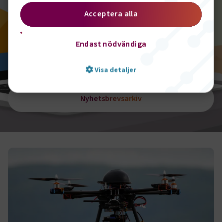
uppdaterad med information om det senaste som
Acceptera alla
händer i branschen.
Endast nödvändiga
Prenumerera
Visa detaljer
Nyhetsbrevsarkiv
Strikt nödvändigt
Prestanda
Marknadsföring
Funktion
Strikt nödvändiga kakor låter dig använda webbplatsen
genom att aktivera grundläggande funktioner, såsom
sidnavigering och åtkomst till säkra områden på
webbplatsen. Webbplatsen fungerar inte korrekt utan
dessa kakor.
Namn
Leverantör
/
Domän
Utgång