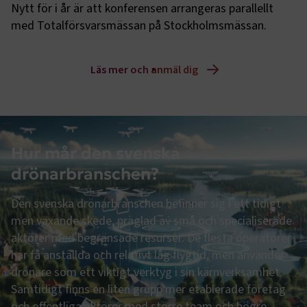
Nytt för i år är att konferensen arrangeras parallellt 
med Totalförsvarsmässan på Stockholmsmässan.
Läs mer och anmäl dig
Hur mår den svenska
drönarbranschen?
Den svenska drönarbranschen befinner sig i ett tidigt
men växande skede, präglad av små och specialiserade
aktörer med begränsade resurser. De flesta operatörer
har få anställda och relativt låg flygtid, men använder
drönare som ett viktigt verktyg i sin kärnverksamhet.
Samtidigt finns en liten grupp mer etablerade företag
och offentliga aktörer med större team och högre