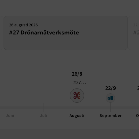
månader
4 veckor
26 augusti 2026
22
#27 Drönarnätverksmöte
#
26/8
#27
22/9
Drönarnätverksmöte
TF-XSRF-TOKEN
www.transportforetagen.se
Session
session
transportforetagen.shinyapps.io
Session
Juni
Juli
Augusti
September
O