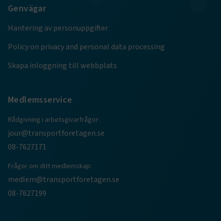
molnplattformen
Genvägar
unik cookie för
användaridentif
det möjligt att 
Hantering av personuppgifter
användare som 
till applikatione
Policy on privacy and personal data processing
Skapa inloggning till webbplats
Medlemsservice
Rådgivning i arbetsgivarfrågor:
jour@transportforetagen.se
08-7627171
Frågor om ditt medlemskap:
medlem@transportforetagen.se
08-7627199