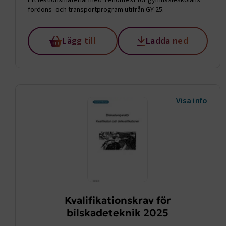
Ett lektionsmaterial med Teflontest för gymnasieskolans
fordons- och transportprogram utifrån GY-25.
CookieScri
Lägg till
Ladda ned
ARRAffinity
Visa info
.EPiForm_B
Kvalifikationskrav för
bilskadeteknik 2025
TF-XSRF-TO