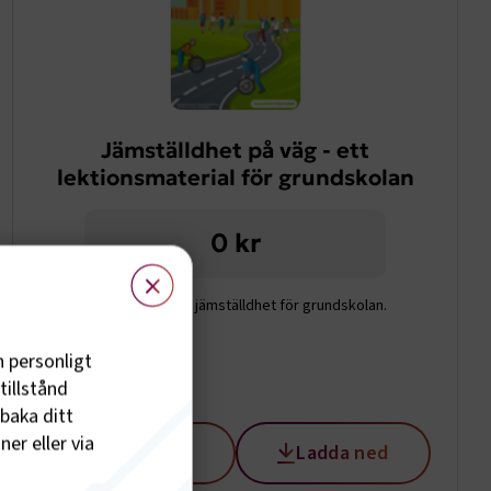
Jämställdhet på väg - ett
lektionsmaterial för grundskolan
0 kr
×
Ett lektionsmaterial om jämställdhet för grundskolan.
h personligt
tillstånd
lbaka ditt
er eller via
Lägg till
Ladda ned