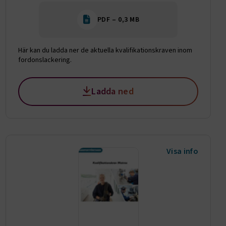
r du loggar
PDF – 0,3 MB
n. De lagras
efter att de
 kända som
beständiga
Här kan du ladda ner de aktuella kvalifikationskraven inom
ies.
fordonslackering.
 Azure som
r
kerställer
gar från en
Ladda ned
tid hanteras
.
tt lagra
h
eraktion med
ar uppgifter
m olika
Visa info
llningar,
as preferenser
.
entifiera vem
rmulär.
 på