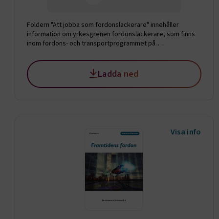
Foldern "Att jobba som fordonslackerare" innehåller
information om yrkesgrenen fordonslackerare, som finns
inom fordons- och transportprogrammet på
gymnasieskolan. Foldern publicerades september 2022
och finns här för nedladdning:
Ladda ned
Visa info