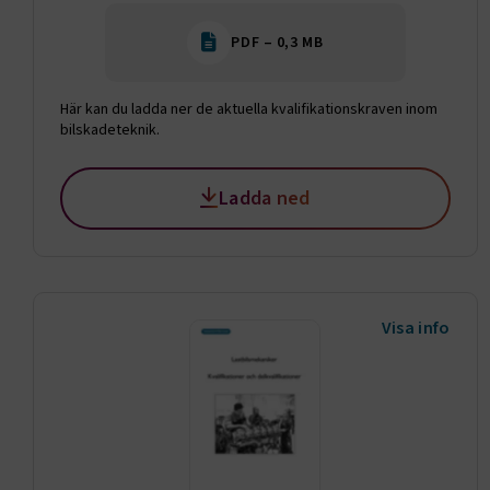
session
PDF – 0,3 MB
Här kan du ladda ner de aktuella kvalifikationskraven inom
bilskadeteknik.
ARRAffinity
Ladda ned
VISITOR_PR
Visa info
.EPiForm_Vis
EPiStateMa