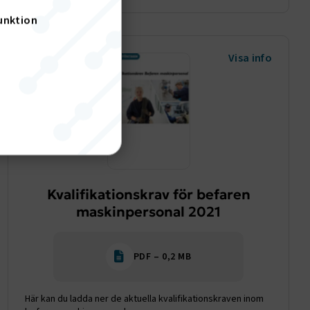
unktion
Visa info
nktion
Kvalifikationskrav för befaren
gande
bplatsen
maskinpersonal 2021
PDF – 0,2 MB
tekniska
Här kan du ladda ner de aktuella kvalifikationskraven inom
ändare
behörigheter