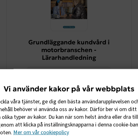
Grundläggande kundvård i
motorbranschen -
Lärarhandledning
PDF – 0,4 MB
Vi använder kakor på vår webbplats
Lärarhandledning (i pdf) till fakta- och uppgiftsboken
eckla våra tjänster, ge dig den bästa användarupplevelsen oc
"Grundläggande kundvård i motorbranschen", som består
bl.a. av gott kundbemötande, bra säljteknik, god kundvård,
ehåll behöver vi använda oss av kakor. Därför ber vi om ditt 
kundmottagarens förhållningssätt och företags
olika typer av kakor. Du kan när som helst ändra eller dra til
kundvårdspolicy.
enom att klicka på inställningsknapparna i denna cookie-bann
Ladda ned
foten.
Mer om vår cookiepolicy