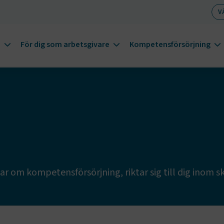
V
m
För dig som arbetsgivare
Kompetensförsörjning
r om kompetensförsörjning, riktar sig till dig inom s