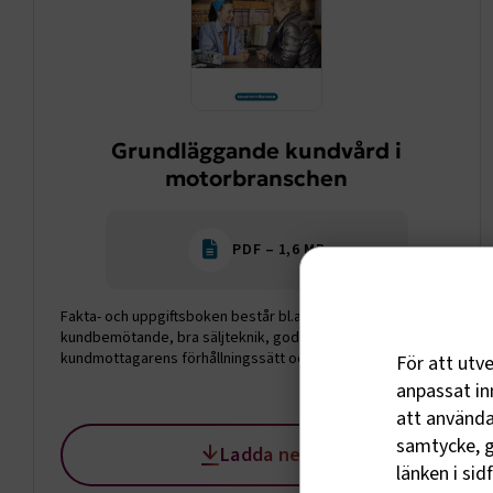
Grundläggande kundvård i
motorbranschen
PDF – 1,6 MB
Fakta- och uppgiftsboken består bl.a. av gott
kundbemötande, bra säljteknik, god kundvård,
kundmottagarens förhållningssätt och företags
För att utv
kundvårdspolicy. Finns även en lärarhandledning
anpassat inn
(Lärarhandledning till Grundläggande kundvård i
att använda 
motorbranschen) att ladda ner längre ned på sidan.
samtycke, g
Ladda ned
länken i sid