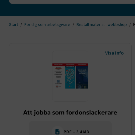
Start
För dig som arbetsgivare
Beställ material - webbshop
Visa info
Att jobba som fordonslackerare
PDF – 3,4 MB