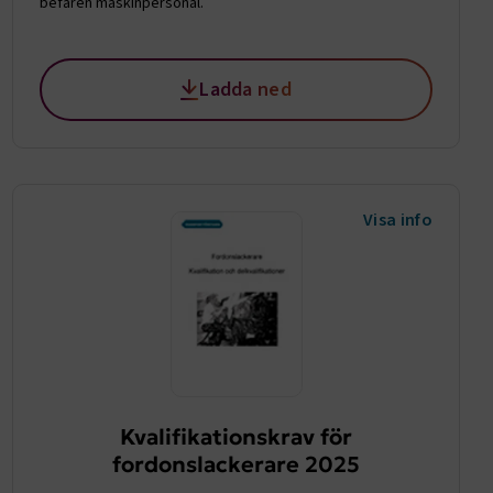
befaren maskinpersonal.
ookie-
tt komma ihåg
ns cookie.
ie-
Ladda ned
ungerar
webbplatser
e-
nds för
 att
dans
Visa info
l samma
ion.
kilja en
bbläsare,
 när hen
 användare
för första
ly Forms
igt vald
läsare.
och när det
ely Forms en
 besöker
Kvalifikationskrav för
fordonslackerare 2025
nvändaren mot