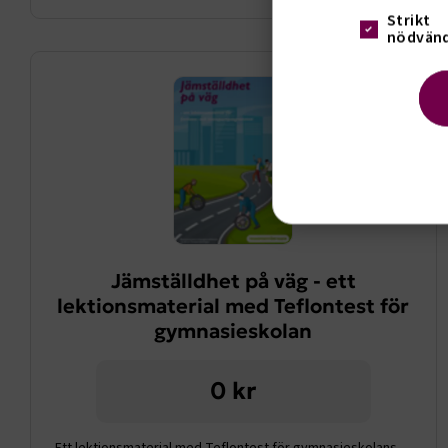
Strikt
nödvänd
Visa info
Strik
Jämställdhet på väg - ett
Strikt nöd
funktioner
lektionsmaterial med Teflontest för
fungerar in
gymnasieskolan
Namn
0 kr
.AspNetCor
.AspNetCor