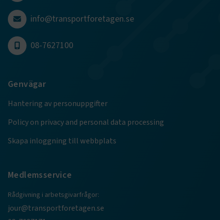
info@transportforetagen.se
08-7627100
VISITOR_PRIVACY_METADATA
5
YouTube
månader
.youtube.com
4 veckor
Genvägar
Hantering av personuppgifter
Policy on privacy and personal data processing
Skapa inloggning till webbplats
.EPiForm_VisitorIdentifier
2
Episerver
månader
www.transportforetagen.se
4 veckor
Medlemsservice
EPiStateMarker
www.transportforetagen.se
Session
Rådgivning i arbetsgivarfrågor:
jour@transportforetagen.se