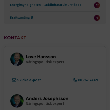
månader
www.transportforetagen.se
4 veckor
Energimyndigheten - Laddinfrastrukturstödet
Google Privacy Policy
Kraftsamling El
ARRAffinity
Session
Microsoft Corporation
.www.transportforetagen.se
KONTAKT
Love Hansson
Näringspolitisk expert
.EPiForm_BID
www.transportforetagen.se
2
månader
Skicka e-post
08 762 74 69
4 veckor
Anders Josephsson
Näringspolitisk expert