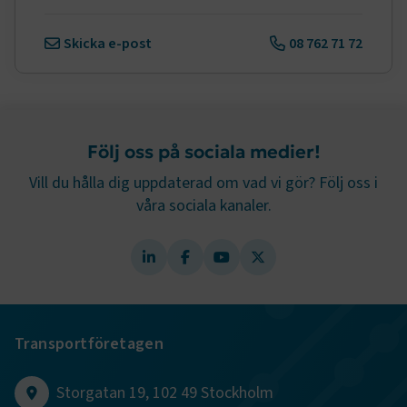
Skicka e-post
08 762 71 72
TF-XSRF-TOKEN
www.transportforetagen.se
Session
Följ oss på sociala medier!
Vill du hålla dig uppdaterad om vad vi gör? Följ oss i
session
transportforetagen.shinyapps.io
Session
våra sociala kanaler.
e
ARRAffinitySameSite
Session
Microsoft Corporation
Transportföretagen
.www.transportforetagen.se
Storgatan 19, 102 49 Stockholm