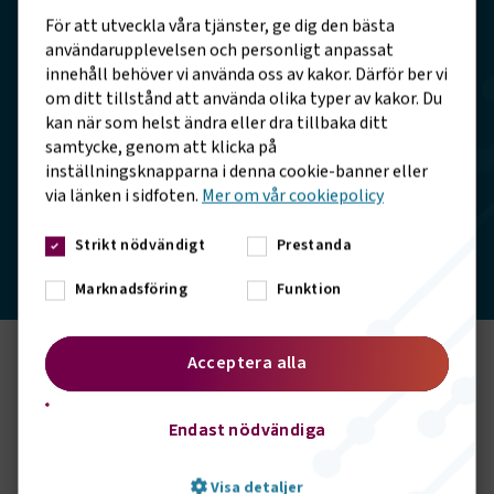
Det kommer att krävas massiva investeringar i
För att utveckla våra tjänster, ge dig den bästa
laddinfrastruktur och elnät för att skynda på
användarupplevelsen och personligt anpassat
elektrifieringen
innehåll behöver vi använda oss av kakor. Därför ber vi
om ditt tillstånd att använda olika typer av kakor. Du
Klimatpremien för inköp av elektrisk lastbil måste
kan när som helst ändra eller dra tillbaka ditt
förlängas efter 2026
samtycke, genom att klicka på
Tillståndsverksamheten med B-körkort för elektriska 4,25
inställningsknapparna i denna cookie-banner eller
lastbilar måste bli permanent
via länken i sidfoten.
Mer om vår cookiepolicy
Strikt nödvändigt
Prestanda
Marknadsföring
Funktion
Acceptera alla
Politik för konkurrenskraftig
elektrifiering
Endast nödvändiga
Elektrifieringen av transportsektorn innebär en
omställning som är lika stor som när vi gick över från häst
Visa detaljer