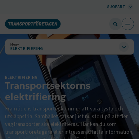
SJÖFART
Meny
ELEKTRIFIERING
ELEKTRIFIERING
Transportsektorns
elektrifiering
Framtidens transporter kommer att vara tysta och
utsläppsfria. Samhället satsar just nu stort på att fler
vägtransporter ska elektrifieras. Här kan du som
transportföretagare eller intresserad hitta information,