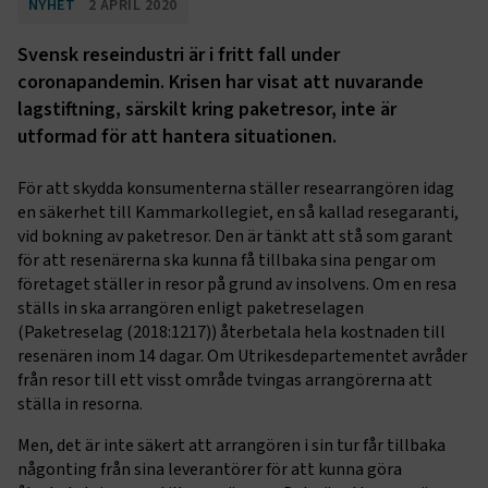
NYHET
2 APRIL 2020
Svensk reseindustri är i fritt fall under
coronapandemin. Krisen har visat att nuvarande
lagstiftning, särskilt kring paketresor, inte är
utformad för att hantera situationen.
För att skydda konsumenterna ställer researrangören idag
en säkerhet till Kammarkollegiet, en så kallad resegaranti,
vid bokning av paketresor. Den är tänkt att stå som garant
för att resenärerna ska kunna få tillbaka sina pengar om
företaget ställer in resor på grund av insolvens. Om en resa
ställs in ska arrangören enligt paketreselagen
(Paketreselag (2018:1217)) återbetala hela kostnaden till
resenären inom 14 dagar. Om Utrikesdepartementet avråder
från resor till ett visst område tvingas arrangörerna att
ställa in resorna.
Men, det är inte säkert att arrangören i sin tur får tillbaka
någonting från sina leverantörer för att kunna göra