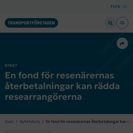
FLYG
Dela 
NYHET
En fond för resenärernas
återbetalningar kan rädda
researrangörerna
Start
Nyhetslista
En fond för resenärernas återbetalningar kan r