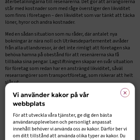
återbetalningarna till resenärerna. Det gör att arrangörerna
står med kostnader som med råge överstiger den likviditet
som finns i företagen – den likviditet som var tänkt att täcka
löner, hyror och andra kostnader.
Med en sådan situation som nu råder, där antalet nya
bokningar är nära noll och Utrikesdepartementet avråder
från alla utlandsresor, är det inte rimligt att företagen ska
behöva hamna på obestånd för att resenärerna ska få
tillbaka sina pengar. Lagstiftningen skapar en svår situation
för företag som redan har en ansträngd likviditet, såväl
researrangörer som transportföretag, som riskerar att helt
slås ut.
×
En möjlig lösning som förts fram av SRF, Svenska Resebyrå-
Vi använder kakor på vår
och Arrangörsföreningen, är att staten inrättar en fond som
webbplats
kan återbetala inställda paketresor till resenärerna. Fonden
bör administreras av Kammarkollegiet. För att underlätta
För att utveckla våra tjänster, ge dig den bästa
hanteringen så föreslås också ett tillfälligt återupprättande
användarupplevelsen och personligt anpassat
av Resegarantinämnden med representation från såväl
innehåll behöver vi använda oss av kakor. Därför ber vi
branschen, myndigheter och konsumenter. Fonden behöver
om ditt tillstånd att använda olika typer av kakor. Du