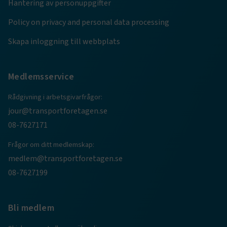
Hantering av personuppgifter
ARRAffinity
Session
Microsoft Corporation
Policy on privacy and personal data processing
.www.transportforetagen.se
Skapa inloggning till webbplats
Medlemsservice
Rådgivning i arbetsgivarfrågor:
.EPiForm_BID
www.transportforetagen.se
2
månader
jour@transportforetagen.se
4 veckor
08-7627171
Frågor om ditt medlemskap:
medlem@transportforetagen.se
08-7627199
Bli medlem