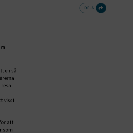
Dela på Twitte
Dela på F
Dela 
D
DELA
era
t, en så
närerna
 resa
t visst
för att
er som