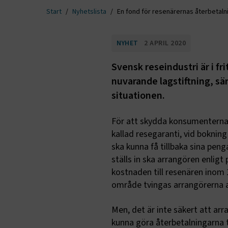
Start
Nyhetslista
En fond för resenärernas återbetaln
NYHET
2 APRIL 2020
Svensk reseindustri är i fr
nuvarande lagstiftning, sär
situationen.
För att skydda konsumenterna s
kallad resegaranti, vid bokning
ska kunna få tillbaka sina peng
ställs in ska arrangören enlig
kostnaden till resenären inom 
område tvingas arrangörerna at
Men, det är inte säkert att arra
kunna göra återbetalningarna 