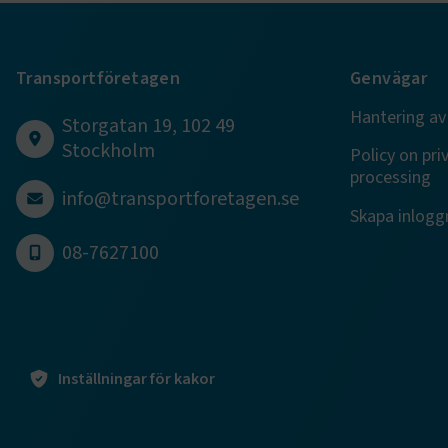
.EPiForm_B
Transportföretagen
Genvägar
Hantering av
Storgatan 19, 102 49
Stockholm
Policy on pri
processing
info@transportforetagen.se
Skapa inloggn
TF-XSRF-TO
08-7627100
session
ARRAffinity
Inställningar för kakor