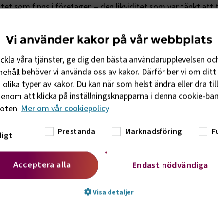
tet som finns i företagen – den likviditet som var tänkt att 
er.
Vi använder kakor på vår webbplats
råder, där antalet nya bokningar är nära noll och
rån alla utlandsresor, är det inte rimligt att företagen ska
eckla våra tjänster, ge dig den bästa användarupplevelsen oc
närerna ska få tillbaka sina pengar. Lagstiftningen skapar e
ehåll behöver vi använda oss av kakor. Därför ber vi om ditt 
n har en ansträngd likviditet, såväl researrangörer som
olika typer av kakor. Du kan när som helst ändra eller dra til
att helt slås ut.
enom att klicka på inställningsknapparna i denna cookie-bann
foten.
Mer om vår cookiepolicy
am av SRF, Svenska Resebyrå- och Arrangörsföreningen, är at
etala inställda paketresor till resenärerna. Fonden bör admin
Prestanda
Marknadsföring
F
igt
erlätta hanteringen så föreslås också ett tillfälligt
tinämnden med representation från såväl branschen, myndi
r tillföras medel från start och återbetalningstiden bör sät
Acceptera alla
Endast nödvändiga
s 20 år.
Visa detaljer
l fonden skulle en möjlig lösning kunna vara en avgift på nya
ållas på en tillräckligt låg nivå så att de inte negativt påver