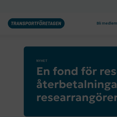
Bli medle
NYHET
En fond för re
återbetalninga
researrangöre