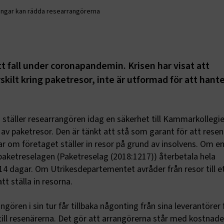
ingar kan rädda researrangörerna
itt fall under coronapandemin. Krisen har visat att
skilt kring paketresor, inte är utformad för att hant
täller researrangören idag en säkerhet till Kammarkollegie
 av paketresor. Den är tänkt att stå som garant för att rese
ar om företaget ställer in resor på grund av insolvens. Om en
t paketreselagen (Paketreselag (2018:1217)) återbetala hela
14 dagar. Om Utrikesdepartementet avråder från resor till et
t ställa in resorna.
ngören i sin tur får tillbaka någonting från sina leverantörer 
till resenärerna. Det gör att arrangörerna står med kostnad