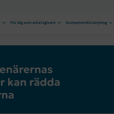
m
För dig som arbetsgivare
Kompetensförsörjning
senärernas
r kan rädda
rna