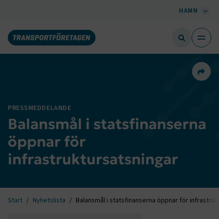
HAMN
Dela 
PRESSMEDDELANDE
Balansmål i statsfinanserna
öppnar för
infrastruktursatsningar
Start
Nyhetslista
Balansmål i statsfinanserna öppnar för infrastru