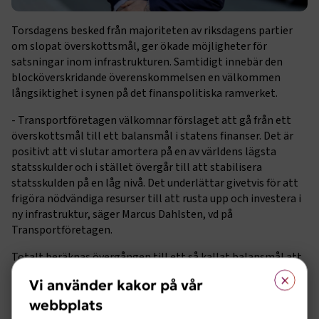
Torsdagens besked från majoriteten av riksdagens partier
om slopat överskottsmål, ger ökade möjligheter för
satsningar inom infrastrukturen. Samtidigt innebär den
blocköverskridande överenskommelsen en välkommen
långsiktighet i synen på det finanspolitiska ramverket.
- Transportföretagen välkomnar förslaget att gå från ett
överskottsmål till ett balansmål i statens finanser. Det är
positivt att vi slutar amortera på en av världens lägsta
statsskulder och i stället övergår till att stabilisera
statsskulden på en låg nivå. Det underlättar givetvis för att
frigöra nödvändiga resurser till att rusta upp och investera i
ny infrastruktur, säger Marcus Dahlsten, vd på
Transportföretagen.
Totalt beräknas övergången till ett så kallat balansmål att
×
resultera i ett ökat reformutrymme på runt 25 miljarder
Vi använder kakor på vår
kronor per år. Medel som från politikens håll redan aviserats
webbplats
kan komma att användas till satsningar på infrastrukturen.