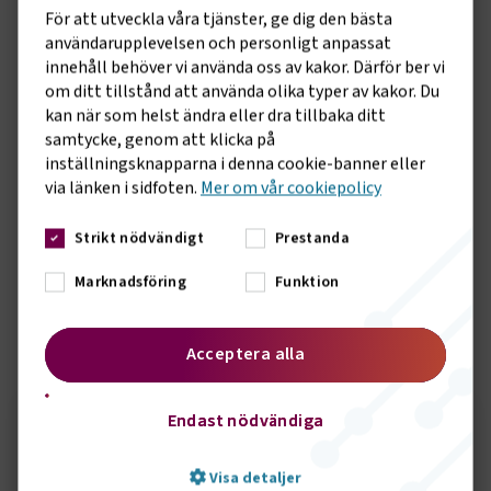
- Med förslaget kan Sverige få en större möjlighet att satsa
För att utveckla våra tjänster, ge dig den bästa
på långsiktiga strukturella reformer och investeringar i
användarupplevelsen och personligt anpassat
samhällsviktig infrastruktur. Vi har stora behov att återta
innehåll behöver vi använda oss av kakor. Därför ber vi
den sedan decennier uppbyggda underhållsskulden på våra
om ditt tillstånd att använda olika typer av kakor. Du
vägar och järnvägar. Samtidigt är Sverige inte färdigbyggt. Vi
kan när som helst ändra eller dra tillbaka ditt
kommer framöver att behöva satsa på fler
samtycke, genom att klicka på
kapacitetsstärkande och samhällsekonomiskt lönsamma
inställningsknapparna i denna cookie-banner eller
nya investeringar i transportsystemet, säger Tina Thorsell,
via länken i sidfoten.
Mer om vår cookiepolicy
samhällspolitisk chef på Transportföretagen.
Strikt nödvändigt
Prestanda
Riksdagens samtliga partier utöver Vänsterpartiet och
Miljöpartiet står bakom överenskommelsen om det nya
Marknadsföring
Funktion
finanspolitiska ramverket.
Acceptera alla
Sidomeny
KONTAKT
Endast nödvändiga
Seth Örbrink
Visa detaljer