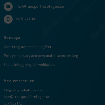
4 veckor
info@transportforetagen.se
Google Privacy Policy
08-7627100
ARRAffinity
Session
Microsoft Corporation
.www.transportforetagen.se
Genvägar
Hantering av personuppgifter
Policy on privacy and personal data processing
Skapa inloggning till webbplats
.EPiForm_BID
www.transportforetagen.se
2
månader
4 veckor
Medlemsservice
Rådgivning i arbetsgivarfrågor:
jour@transportforetagen.se
08-7627171