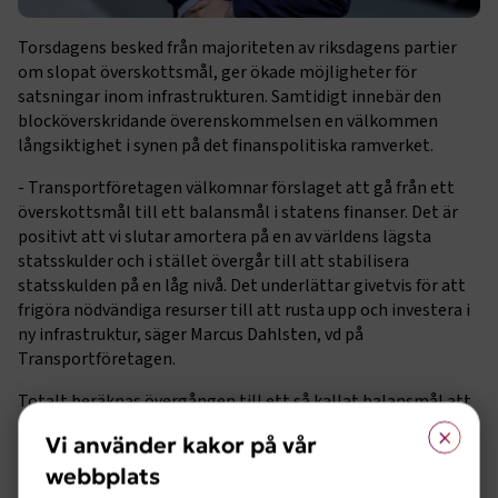
Torsdagens besked från majoriteten av riksdagens partier
om slopat överskottsmål, ger ökade möjligheter för
satsningar inom infrastrukturen. Samtidigt innebär den
blocköverskridande överenskommelsen en välkommen
långsiktighet i synen på det finanspolitiska ramverket.
- Transportföretagen välkomnar förslaget att gå från ett
överskottsmål till ett balansmål i statens finanser. Det är
positivt att vi slutar amortera på en av världens lägsta
statsskulder och i stället övergår till att stabilisera
statsskulden på en låg nivå. Det underlättar givetvis för att
frigöra nödvändiga resurser till att rusta upp och investera i
ny infrastruktur, säger Marcus Dahlsten, vd på
Transportföretagen.
Totalt beräknas övergången till ett så kallat balansmål att
×
resultera i ett ökat reformutrymme på runt 25 miljarder
Vi använder kakor på vår
kronor per år. Medel som från politikens håll redan aviserats
webbplats
kan komma att användas till satsningar på infrastrukturen.