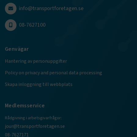
4 veckor
info@transportforetagen.se
Google Privacy Policy
08-7627100
ARRAffinity
Session
Microsoft Corporation
.www.transportforetagen.se
Genvägar
Hantering av personuppgifter
Policy on privacy and personal data processing
Skapa inloggning till webbplats
.EPiForm_BID
www.transportforetagen.se
2
månader
4 veckor
Medlemsservice
Rådgivning i arbetsgivarfrågor:
jour@transportforetagen.se
08-7627171