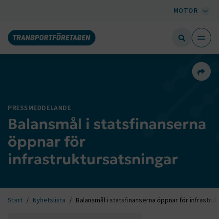
MOTOR
Dela 
PRESSMEDDELANDE
Balansmål i statsfinanserna
öppnar för
infrastruktursatsningar
Start
Nyhetslista
Balansmål i statsfinanserna öppnar för infrastru