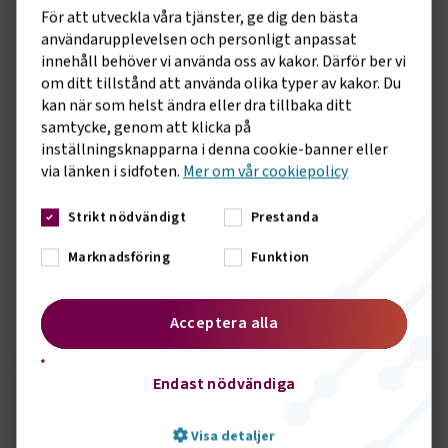
- Med förslaget kan Sverige få en större möjlighet att satsa
För att utveckla våra tjänster, ge dig den bästa
på långsiktiga strukturella reformer och investeringar i
användarupplevelsen och personligt anpassat
samhällsviktig infrastruktur. Vi har stora behov att återta
innehåll behöver vi använda oss av kakor. Därför ber vi
den sedan decennier uppbyggda underhållsskulden på våra
om ditt tillstånd att använda olika typer av kakor. Du
vägar och järnvägar. Samtidigt är Sverige inte färdigbyggt. Vi
kan när som helst ändra eller dra tillbaka ditt
kommer framöver att behöva satsa på fler
samtycke, genom att klicka på
kapacitetsstärkande och samhällsekonomiskt lönsamma
inställningsknapparna i denna cookie-banner eller
nya investeringar i transportsystemet, säger Tina Thorsell,
via länken i sidfoten.
Mer om vår cookiepolicy
samhällspolitisk chef på Transportföretagen.
Strikt nödvändigt
Prestanda
Riksdagens samtliga partier utöver Vänsterpartiet och
Miljöpartiet står bakom överenskommelsen om det nya
Marknadsföring
Funktion
finanspolitiska ramverket.
Acceptera alla
Sidomeny
KONTAKT
Endast nödvändiga
Seth Örbrink
Visa detaljer