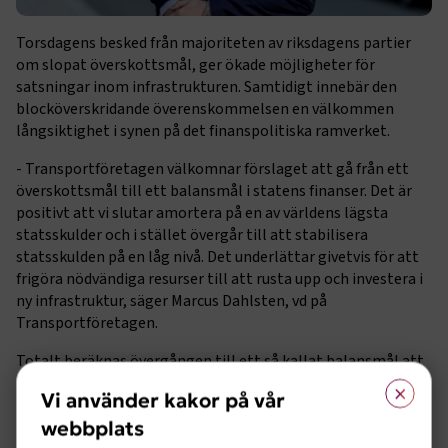
Torsdagens besked från majoriteten av riksdagens partier
om slopat överskottsmål, ger ökade möjligheter för
satsningar inom infrastrukturen. Samtidigt innebär den
blocköverskridande överenskommelsen en välkommen
långsiktighet i synen på det finanspolitiska ramverket.
- Transportföretagen välkomnar förslaget att gå från ett
överskottsmål till ett balansmål i statens finanser. Det är
positivt att vi slutar amortera på en av världens lägsta
statsskulder och i stället övergår till att stabilisera
statsskulden på en låg nivå. Det underlättar givetvis för att
frigöra nödvändiga resurser till att rusta upp och investera i
ny infrastruktur, säger Marcus Dahlsten, vd på
Transportföretagen.
Totalt beräknas övergången till ett så kallat balansmål att
×
resultera i ett ökat reformutrymme på runt 25 miljarder
Vi använder kakor på vår
kronor per år. Medel som från politikens håll redan aviserats
webbplats
kan komma att användas till satsningar på infrastrukturen.