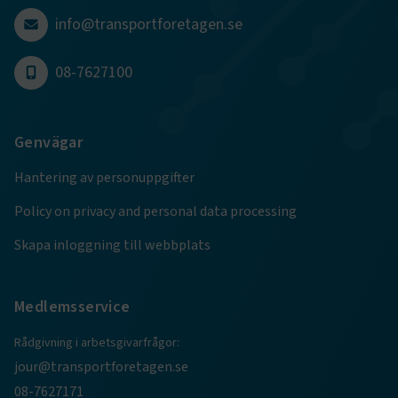
4 veckor
info@transportforetagen.se
Google Privacy Policy
08-7627100
ARRAffinity
Session
Microsoft Corporation
.www.transportforetagen.se
Genvägar
Hantering av personuppgifter
Policy on privacy and personal data processing
Skapa inloggning till webbplats
.EPiForm_BID
www.transportforetagen.se
2
månader
4 veckor
Medlemsservice
Rådgivning i arbetsgivarfrågor:
jour@transportforetagen.se
08-7627171