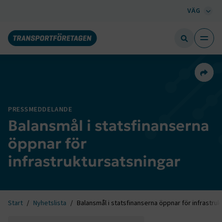
VÄG
Dela 
PRESSMEDDELANDE
Balansmål i statsfinanserna
öppnar för
infrastruktursatsningar
Start
Nyhetslista
Balansmål i statsfinanserna öppnar för infrastru