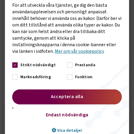
- Med förslaget kan Sverige få en större möjlighet att satsa
För att utveckla våra tjänster, ge dig den bästa
på långsiktiga strukturella reformer och investeringar i
användarupplevelsen och personligt anpassat
samhällsviktig infrastruktur. Vi har stora behov att återta
innehåll behöver vi använda oss av kakor. Därför ber vi
den sedan decennier uppbyggda underhållsskulden på våra
om ditt tillstånd att använda olika typer av kakor. Du
vägar och järnvägar. Samtidigt är Sverige inte färdigbyggt. Vi
kan när som helst ändra eller dra tillbaka ditt
kommer framöver att behöva satsa på fler
samtycke, genom att klicka på
kapacitetsstärkande och samhällsekonomiskt lönsamma
inställningsknapparna i denna cookie-banner eller
nya investeringar i transportsystemet, säger Tina Thorsell,
via länken i sidfoten.
Mer om vår cookiepolicy
samhällspolitisk chef på Transportföretagen.
Strikt nödvändigt
Prestanda
Riksdagens samtliga partier utöver Vänsterpartiet och
Miljöpartiet står bakom överenskommelsen om det nya
Marknadsföring
Funktion
finanspolitiska ramverket.
Acceptera alla
Sidomeny
KONTAKT
Endast nödvändiga
Seth Örbrink
Visa detaljer