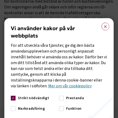
för kontrollerna med bistånd av tullen och kustbevakningen.
Om regeringen ändå går vidare och inför reglerna om ID-
kontroller anser vi att de berörda trafikföretagen ska
kompenseras för sina kostnader. Det gäller både direkta
×
merkostnader och indirekta kostnader som intäktsbortfall
Vi använder kakor på vår
på grund av minskat resande.
webbplats
Sveriges Bussföretag anser att det i grunden inte är rimligt
För att utveckla våra tjänster, ge dig den bästa
att företagen ska utföra polisiära uppgifter och vi anser att
användarupplevelsen och personligt anpassat
arbetsmiljön för bussförare riskerar att försämras. Dels på
innehåll behöver vi använda oss av kakor. Därför ber vi
grund av stress, dels på grund av risken för hot och våld när
om ditt tillstånd att använda olika typer av kakor. Du
resenärer med betald biljett men utan giltigt ID ska avvisas.
kan när som helst ändra eller dra tillbaka ditt
samtycke, genom att klicka på
Ta del av hela vårt remissvar
inställningsknapparna i denna cookie-banner eller
via länken i sidfoten.
Mer om vår cookiepolicy
Remissvar Särskilda åtgärder vid allvarlig fara för den allmänna ordningen eller den inre säkerheten i landet till följd av Rysslands aggression mot Ukraina
Strikt nödvändigt
Prestanda
Marknadsföring
Funktion