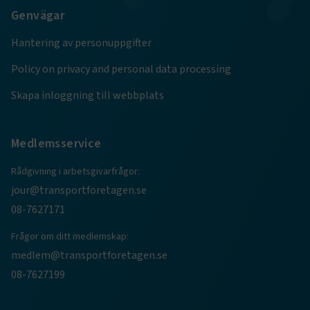
.AspNetCore.Session
transportforetagen.se
Session
Genvägar
Hantering av personuppgifter
.AspNetCore.AuthCookie
transportforetagen.se
1 år
Policy on privacy and personal data processing
Skapa inloggning till webbplats
CookieScriptConsent
2
CookieScript
månader
www.transportforetagen.se
4 veckor
Medlemsservice
Google Privacy Policy
Rådgivning i arbetsgivarfrågor:
jour@transportforetagen.se
ARRAffinity
Session
Microsoft Corporation
.www.transportforetagen.se
08-7627171
Frågor om ditt medlemskap:
medlem@transportforetagen.se
08-7627199
.EPiForm_BID
www.transportforetagen.se
2