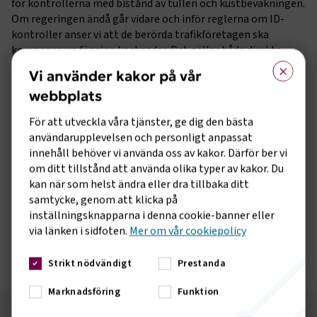
för kontrollerna med bistånd av tullen och kustbevakningen.
Om regeringen ändå går vidare och inför reglerna om ID-
kontroller anser vi att de berörda trafikföretagen ska
kompenseras för sina kostnader. Det gäller både direkta
×
merkostnader och indirekta kostnader som intäktsbortfall
Vi använder kakor på vår
på grund av minskat resande.
webbplats
Sveriges Bussföretag anser att det i grunden inte är rimligt
För att utveckla våra tjänster, ge dig den bästa
att företagen ska utföra polisiära uppgifter och vi anser att
användarupplevelsen och personligt anpassat
arbetsmiljön för bussförare riskerar att försämras. Dels på
innehåll behöver vi använda oss av kakor. Därför ber vi
grund av stress, dels på grund av risken för hot och våld när
om ditt tillstånd att använda olika typer av kakor. Du
resenärer med betald biljett men utan giltigt ID ska avvisas.
kan när som helst ändra eller dra tillbaka ditt
samtycke, genom att klicka på
Ta del av hela vårt remissvar
inställningsknapparna i denna cookie-banner eller
via länken i sidfoten.
Mer om vår cookiepolicy
Remissvar Särskilda åtgärder vid allvarlig fara för den allmänna ordningen eller den inre säkerheten i landet till följd av Rysslands aggression mot Ukraina
Strikt nödvändigt
Prestanda
Marknadsföring
Funktion