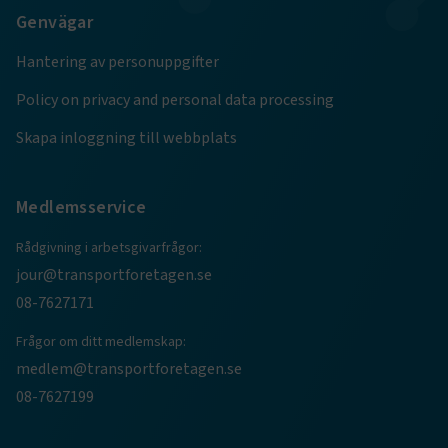
.AspNetCore.Session
transportforetagen.se
Session
Genvägar
Hantering av personuppgifter
.AspNetCore.AuthCookie
transportforetagen.se
1 år
Policy on privacy and personal data processing
Skapa inloggning till webbplats
CookieScriptConsent
2
CookieScript
månader
www.transportforetagen.se
4 veckor
Medlemsservice
Google Privacy Policy
Rådgivning i arbetsgivarfrågor:
jour@transportforetagen.se
ARRAffinity
Session
Microsoft Corporation
.www.transportforetagen.se
08-7627171
Frågor om ditt medlemskap:
medlem@transportforetagen.se
08-7627199
.EPiForm_BID
www.transportforetagen.se
2