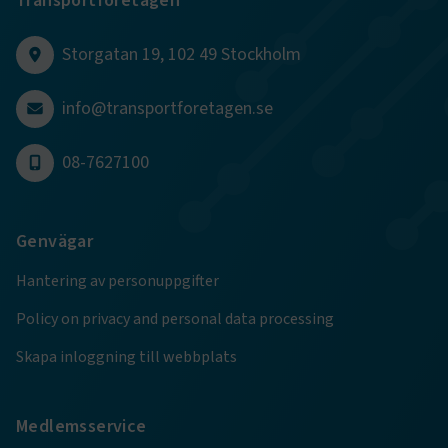
Transportföretagen
CookieScriptConsent
2
CookieScript
månader
www.transportforetagen.se
Storgatan 19, 102 49 Stockholm
4 veckor
info@transportforetagen.se
Google Privacy Policy
08-7627100
ARRAffinity
Session
Microsoft Corporation
.www.transportforetagen.se
Genvägar
Hantering av personuppgifter
Policy on privacy and personal data processing
.EPiForm_BID
www.transportforetagen.se
2
månader
Skapa inloggning till webbplats
4 veckor
Medlemsservice