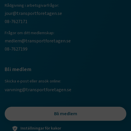
Rådgivning i arbetsgivarfrågor:
jour@transportforetagen.se
08-7627171
Frågor om ditt medlemskap:
medlem@transportforetagen.se
08-7627199
TF-XSRF-TOKEN
www.transportforetagen.se
Session
Bli medlem
session
transportforetagen.shinyapps.io
Session
Skicka e-post eller ansök online:
varvning@transportforetagen.se
e
Bli medlem
ARRAffinitySameSite
Session
Microsoft Corporation
.www.transportforetagen.se
Inställningar för kakor