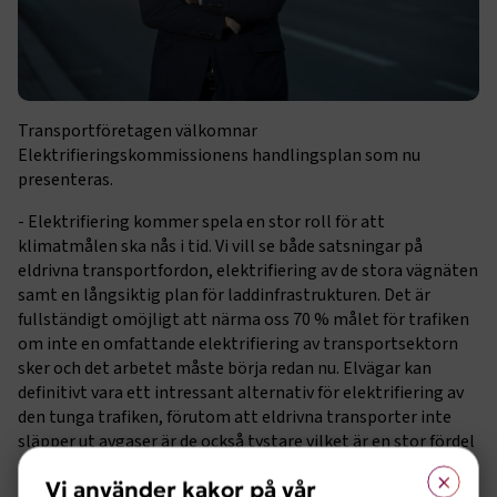
Transportföretagen välkomnar
Elektrifieringskommissionens handlingsplan som nu
presenteras.
- Elektrifiering kommer spela en stor roll för att
klimatmålen ska nås i tid. Vi vill se både satsningar på
eldrivna transportfordon, elektrifiering av de stora vägnäten
samt en långsiktig plan för laddinfrastrukturen. Det är
fullständigt omöjligt att närma oss 70 % målet för trafiken
om inte en omfattande elektrifiering av transportsektorn
sker och det arbetet måste börja redan nu. Elvägar kan
definitivt vara ett intressant alternativ för elektrifiering av
den tunga trafiken, förutom att eldrivna transporter inte
släpper ut avgaser är de också tystare vilket är en stor fördel
i stadsnära miljöer, säger Marcus Dahlsten, Vd
×
Vi använder kakor på vår
Transportföretagen.