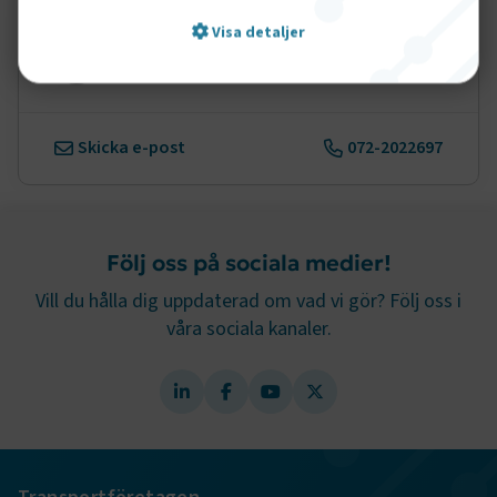
Visa detaljer
Håkan Filipsson
Pressansvarig
Strikt nödvändigt
Prestanda
Skicka e-post
072-2022697
Marknadsföring
Funktion
Strikt nödvändiga kakor låter dig använda webbplatsen
genom att aktivera grundläggande funktioner, såsom
Följ oss på sociala medier!
sidnavigering och åtkomst till säkra områden på
webbplatsen. Webbplatsen fungerar inte korrekt utan
Vill du hålla dig uppdaterad om vad vi gör? Följ oss i
dessa kakor.
våra sociala kanaler.
Namn
Leverantör
/
Domän
Utgång
.AspNetCore.Session
transportforetagen.se
Session
.AspNetCore.AuthCookie
transportforetagen.se
1 år