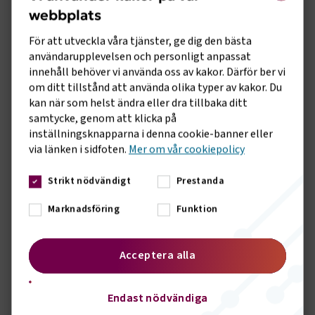
webbplats
- Om man vill vara petig så kan vi konstatera att
underhållsskulden av det befintliga vägnätet eskalerar, men
För att utveckla våra tjänster, ge dig den bästa
här finns ingen motsättning, vi måste både kunna göra små
användarupplevelsen och personligt anpassat
förbättringar och satsa på innovation ifall
innehåll behöver vi använda oss av kakor. Därför ber vi
klimatomställningen ska fungera, fortsätter Dahlsten.
om ditt tillstånd att använda olika typer av kakor. Du
kan när som helst ändra eller dra tillbaka ditt
- Transportföretagen har länge hävdat att kravet på
samtycke, genom att klicka på
medfinansiering från näringslivet för att bygga elvägar är en
inställningsknapparna i denna cookie-banner eller
återvändsgränd. Transportföretagen välkomnade att
via länken i sidfoten.
Mer om vår cookiepolicy
regeringen hösten 2020 pekade ut att Trafikverket ska vara
huvudman för utbyggnaden av elvägar. En rapport från EVRY
Strikt nödvändigt
Prestanda
indikerar att elvägen kan bli företagsekonomiskt lönsam vid
cirka 30 mil. Det är betydligt billigare att bygga ut ett
Marknadsföring
Funktion
elvägsnät än att bygga järnväg, ett ytterligare argument
varför staten ska ta ansvaret för utbyggnaden, säger Marcus
Dahlsten, Vd Transportföretagen.
Acceptera alla
Sidomeny
KONTAKT
Endast nödvändiga