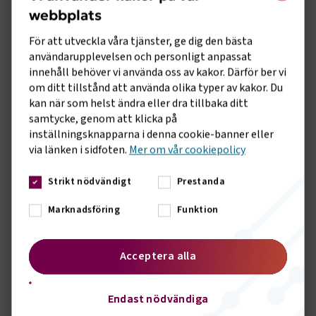
webbplats
- Om man vill vara petig så kan vi konstatera att
underhållsskulden av det befintliga vägnätet eskalerar, men
För att utveckla våra tjänster, ge dig den bästa
här finns ingen motsättning, vi måste både kunna göra små
användarupplevelsen och personligt anpassat
förbättringar och satsa på innovation ifall
innehåll behöver vi använda oss av kakor. Därför ber vi
klimatomställningen ska fungera, fortsätter Dahlsten.
om ditt tillstånd att använda olika typer av kakor. Du
kan när som helst ändra eller dra tillbaka ditt
- Transportföretagen har länge hävdat att kravet på
samtycke, genom att klicka på
medfinansiering från näringslivet för att bygga elvägar är en
inställningsknapparna i denna cookie-banner eller
återvändsgränd. Transportföretagen välkomnade att
via länken i sidfoten.
Mer om vår cookiepolicy
regeringen hösten 2020 pekade ut att Trafikverket ska vara
huvudman för utbyggnaden av elvägar. En rapport från EVRY
Strikt nödvändigt
Prestanda
indikerar att elvägen kan bli företagsekonomiskt lönsam vid
cirka 30 mil. Det är betydligt billigare att bygga ut ett
Marknadsföring
Funktion
elvägsnät än att bygga järnväg, ett ytterligare argument
varför staten ska ta ansvaret för utbyggnaden, säger Marcus
Dahlsten, Vd Transportföretagen.
Acceptera alla
Sidomeny
KONTAKT
Endast nödvändiga