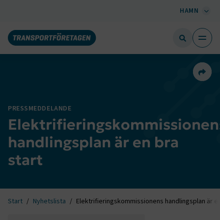
HAMN
Dela 
PRESSMEDDELANDE
Elektrifieringskommissionen
handlingsplan är en bra
start
Start
Nyhetslista
Elektrifieringskommissionens handlingsplan är en