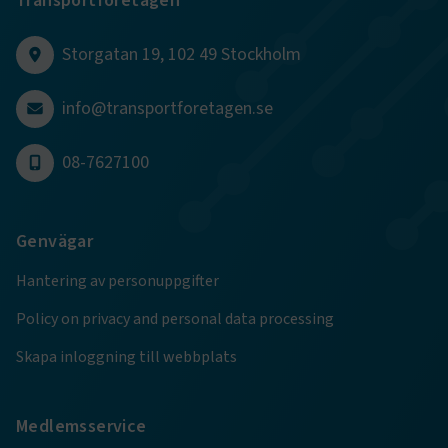
Transportföretagen
CookieScriptConsent
2
CookieScript
månader
www.transportforetagen.se
Storgatan 19, 102 49 Stockholm
4 veckor
info@transportforetagen.se
Google Privacy Policy
08-7627100
ARRAffinity
Session
Microsoft Corporation
.www.transportforetagen.se
Genvägar
Hantering av personuppgifter
Policy on privacy and personal data processing
.EPiForm_BID
www.transportforetagen.se
2
månader
Skapa inloggning till webbplats
4 veckor
Medlemsservice