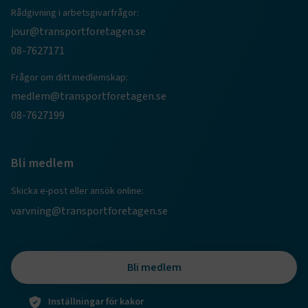
Rådgivning i arbetsgivarfrågor:
jour@transportforetagen.se
08-7627171
Frågor om ditt medlemskap:
medlem@transportforetagen.se
08-7627199
TF-XSRF-TOKEN
www.transportforetagen.se
Session
Bli medlem
session
transportforetagen.shinyapps.io
Session
Skicka e-post eller ansök online:
varvning@transportforetagen.se
e
Bli medlem
ARRAffinitySameSite
Session
Microsoft Corporation
.www.transportforetagen.se
Inställningar för kakor