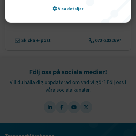
Visa detaljer
Håkan Filipsson
Pressansvarig
Strikt nödvändigt
Prestanda
Skicka e-post
072-2022697
Marknadsföring
Funktion
Strikt nödvändiga kakor låter dig använda webbplatsen
genom att aktivera grundläggande funktioner, såsom
Följ oss på sociala medier!
sidnavigering och åtkomst till säkra områden på
webbplatsen. Webbplatsen fungerar inte korrekt utan
Vill du hålla dig uppdaterad om vad vi gör? Följ oss i
dessa kakor.
våra sociala kanaler.
Namn
Leverantör
/
Domän
Utgång
.AspNetCore.Session
transportforetagen.se
Session
.AspNetCore.AuthCookie
transportforetagen.se
1 år