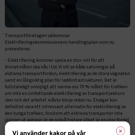
Transportföretagen välkomnar
Elektrifieringskommissionens handlingsplan som nu
presenteras.
- Elektrifiering kommer spela en stor roll för att
klimatmålen ska nås i tid. Vi vill se både satsningar på
eldrivna transportfordon, elektrifiering av de stora vägnäten
samt en långsiktig plan för laddinfrastrukturen. Det är
fullständigt omöjligt att närma oss 70 % målet för trafiken
om inte en omfattande elektrifiering av transportsektorn
sker och det arbetet måste börja redan nu. Elvägar kan
definitivt vara ett intressant alternativ för elektrifiering av
den tunga trafiken, förutom att eldrivna transporter inte
släpper ut avgaser är de också tystare vilket är en stor fördel
i stadsnära miljöer, säger Marcus Dahlsten, Vd
×
Vi använder kakor på vår
Transportföretagen.