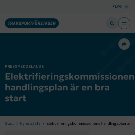
FLYG
Dela 
PRESSMEDDELANDE
Elektrifieringskommissionen
handlingsplan är en bra
start
Start
Nyhetslista
Elektrifieringskommissionens handlingsplan är en