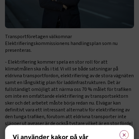
Transportföretagen välkomnar
Elektrifieringskommissionens handlingsplan som nu
presenteras.
- Elektrifiering kommer spela en stor roll för att
klimatmålen ska nås i tid. Vi vill se både satsningar på
eldrivna transportfordon, elektrifiering av de stora vägnäten
samt en långsiktig plan för laddinfrastrukturen. Det är
fullständigt omöjligt att närma oss 70 % målet för trafiken
om inte en omfattande elektrifiering av transportsektorn
sker och det arbetet måste börja redan nu. Elvägar kan
definitivt vara ett intressant alternativ för elektrifiering av
den tunga trafiken, förutom att eldrivna transporter inte
släpper ut avgaser är de också tystare vilket är en stor fördel
i stadsnära miljöer, säger Marcus Dahlsten, Vd
×
Vi använder kakor på vår
Transportföretagen.