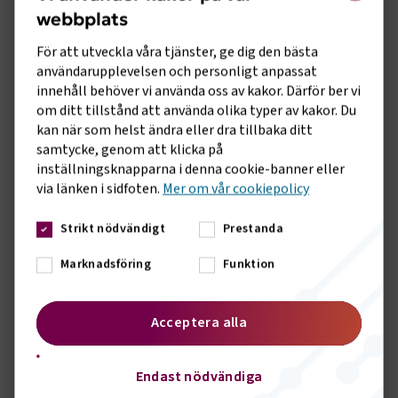
webbplats
- Om man vill vara petig så kan vi konstatera att
underhållsskulden av det befintliga vägnätet eskalerar, men
För att utveckla våra tjänster, ge dig den bästa
här finns ingen motsättning, vi måste både kunna göra små
användarupplevelsen och personligt anpassat
förbättringar och satsa på innovation ifall
innehåll behöver vi använda oss av kakor. Därför ber vi
klimatomställningen ska fungera, fortsätter Dahlsten.
om ditt tillstånd att använda olika typer av kakor. Du
kan när som helst ändra eller dra tillbaka ditt
- Transportföretagen har länge hävdat att kravet på
samtycke, genom att klicka på
medfinansiering från näringslivet för att bygga elvägar är en
inställningsknapparna i denna cookie-banner eller
återvändsgränd. Transportföretagen välkomnade att
via länken i sidfoten.
Mer om vår cookiepolicy
regeringen hösten 2020 pekade ut att Trafikverket ska vara
huvudman för utbyggnaden av elvägar. En rapport från EVRY
Strikt nödvändigt
Prestanda
indikerar att elvägen kan bli företagsekonomiskt lönsam vid
cirka 30 mil. Det är betydligt billigare att bygga ut ett
Marknadsföring
Funktion
elvägsnät än att bygga järnväg, ett ytterligare argument
varför staten ska ta ansvaret för utbyggnaden, säger Marcus
Dahlsten, Vd Transportföretagen.
Acceptera alla
Sidomeny
KONTAKT
Endast nödvändiga