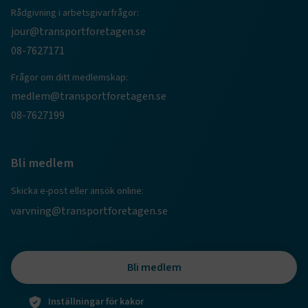
Rådgivning i arbetsgivarfrågor:
jour@transportforetagen.se
08-7627171
Frågor om ditt medlemskap:
medlem@transportforetagen.se
08-7627199
TF-XSRF-TOKEN
www.transportforetagen.se
Session
Bli medlem
session
transportforetagen.shinyapps.io
Session
Skicka e-post eller ansök online:
varvning@transportforetagen.se
e
Bli medlem
ARRAffinitySameSite
Session
Microsoft Corporation
.www.transportforetagen.se
Inställningar för kakor