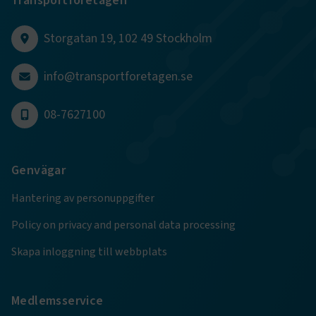
Transportföretagen
CookieScriptConsent
2
CookieScript
månader
www.transportforetagen.se
Storgatan 19, 102 49 Stockholm
4 veckor
info@transportforetagen.se
Google Privacy Policy
08-7627100
ARRAffinity
Session
Microsoft Corporation
.www.transportforetagen.se
Genvägar
Hantering av personuppgifter
Policy on privacy and personal data processing
.EPiForm_BID
www.transportforetagen.se
2
månader
Skapa inloggning till webbplats
4 veckor
Medlemsservice