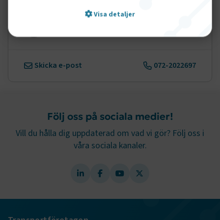
Visa detaljer
Håkan Filipsson
Pressansvarig
Strikt nödvändigt
Prestanda
Skicka e-post
072-2022697
Marknadsföring
Funktion
Strikt nödvändiga kakor låter dig använda webbplatsen
genom att aktivera grundläggande funktioner, såsom
Följ oss på sociala medier!
sidnavigering och åtkomst till säkra områden på
webbplatsen. Webbplatsen fungerar inte korrekt utan
Vill du hålla dig uppdaterad om vad vi gör? Följ oss i
dessa kakor.
våra sociala kanaler.
Namn
Leverantör
/
Domän
Utgång
.AspNetCore.Session
transportforetagen.se
Session
.AspNetCore.AuthCookie
transportforetagen.se
1 år