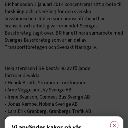
BR har sedan 1 januari 2014 koncentrerat sitt arbete till
forskning och utveckling för den svenska
bussbranschen. Rollen som branschförbund har
bransch- och arbetsgivarförbundet Sveriges
Bussföretag tagit över. BR har ett nära samarbete med
Sveriges Bussföretag som är en del av
Transportföretagen och Svenskt Näringsliv.
Hela styrelsen i BR består nu av följande
förtroendevalda:
• Henrik Birath, Strömma - ordförande
• Arne Veggeland, Vy Sverige AB
• Irene Svänson, Connect Bus Sverige AB
• Jonas Kempe, Nobina Sverige AB
• Lars Erik Granberg, Granbergs Trafik AB
• Christer Pettersson, BiVAB
×
• Eva Tiseus, Transdev Sverige AB
Vi använder kakor på vår