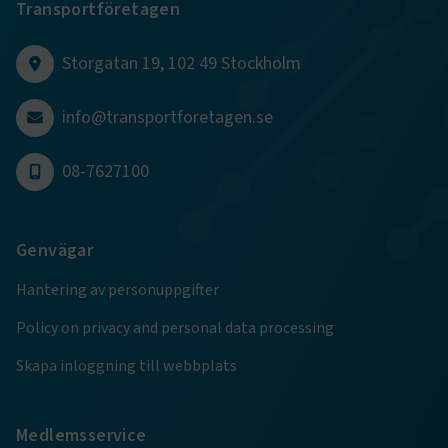
Transportföretagen
CookieScriptConsent
2
CookieScript
månader
www.transportforetagen.se
4 veckor
Storgatan 19, 102 49 Stockholm
Google Privacy Policy
info@transportforetagen.se
08-7627100
ARRAffinity
Session
Microsoft Corporation
.www.transportforetagen.se
Genvägar
Hantering av personuppgifter
Policy on privacy and personal data processing
.EPiForm_BID
www.transportforetagen.se
2
månader
Skapa inloggning till webbplats
4 veckor
Medlemsservice