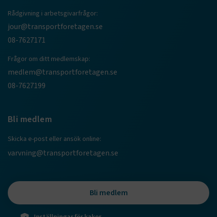
Rådgivning i arbetsgivarfrågor:
jour@transportforetagen.se
08-7627171
Frågor om ditt medlemskap:
medlem@transportforetagen.se
08-7627199
TF-XSRF-TOKEN
www.transportforetagen.se
Session
Bli medlem
session
transportforetagen.shinyapps.io
Session
Skicka e-post eller ansök online:
varvning@transportforetagen.se
e
Bli medlem
ARRAffinitySameSite
Session
Microsoft Corporation
.www.transportforetagen.se