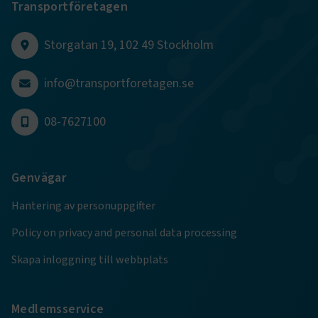
Transportföretagen
CookieScriptConsent
2
CookieScript
månader
www.transportforetagen.se
4 veckor
Storgatan 19, 102 49 Stockholm
Google Privacy Policy
info@transportforetagen.se
08-7627100
ARRAffinity
Session
Microsoft Corporation
.www.transportforetagen.se
Genvägar
Hantering av personuppgifter
Policy on privacy and personal data processing
.EPiForm_BID
www.transportforetagen.se
2
månader
Skapa inloggning till webbplats
4 veckor
Medlemsservice