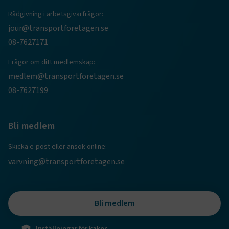
Rådgivning i arbetsgivarfrågor:
jour@transportforetagen.se
08-7627171
Frågor om ditt medlemskap:
medlem@transportforetagen.se
08-7627199
TF-XSRF-TOKEN
www.transportforetagen.se
Session
Bli medlem
session
transportforetagen.shinyapps.io
Session
Skicka e-post eller ansök online:
varvning@transportforetagen.se
e
Bli medlem
ARRAffinitySameSite
Session
Microsoft Corporation
.www.transportforetagen.se