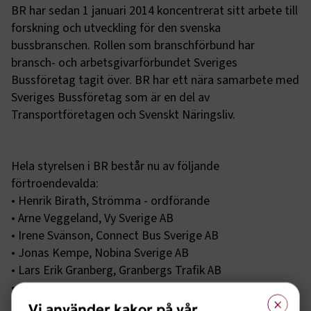
BR har sedan 1 januari 2014 koncentrerat sitt arbete till
forskning och utveckling för den svenska
bussbranschen. Rollen som branschförbund har
bransch- och arbetsgivarförbundet Sveriges
Bussföretag tagit över. BR har ett nära samarbete med
Sveriges Bussföretag som är en del av
Transportföretagen och Svenskt Näringsliv.
Hela styrelsen i BR består nu av följande
förtroendevalda:
• Henrik Birath, Strömma - ordförande
• Arne Veggeland, Vy Sverige AB
• Irene Svänson, Connect Bus Sverige AB
• Jonas Kempe, Nobina Sverige AB
• Lars Erik Granberg, Granbergs Trafik AB
• Christer Pettersson, BiVAB
×
• Eva Tiseus, Transdev Sverige AB
Vi använder kakor på vår