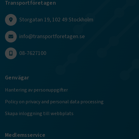
Transportföretagen
CookieScriptConsent
2
CookieScript
månader
www.transportforetagen.se
4 veckor
Storgatan 19, 102 49 Stockholm
Google Privacy Policy
info@transportforetagen.se
08-7627100
ARRAffinity
Session
Microsoft Corporation
.www.transportforetagen.se
Genvägar
Hantering av personuppgifter
Policy on privacy and personal data processing
.EPiForm_BID
www.transportforetagen.se
2
månader
Skapa inloggning till webbplats
4 veckor
Medlemsservice