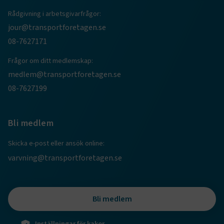
Rådgivning i arbetsgivarfrågor:
jour@transportforetagen.se
08-7627171
Frågor om ditt medlemskap:
medlem@transportforetagen.se
08-7627199
TF-XSRF-TOKEN
www.transportforetagen.se
Session
Bli medlem
session
transportforetagen.shinyapps.io
Session
Skicka e-post eller ansök online:
varvning@transportforetagen.se
e
Bli medlem
ARRAffinitySameSite
Session
Microsoft Corporation
.www.transportforetagen.se