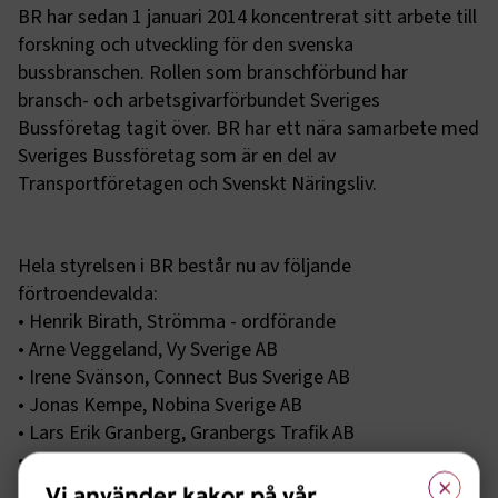
BR har sedan 1 januari 2014 koncentrerat sitt arbete till
forskning och utveckling för den svenska
bussbranschen. Rollen som branschförbund har
bransch- och arbetsgivarförbundet Sveriges
Bussföretag tagit över. BR har ett nära samarbete med
Sveriges Bussföretag som är en del av
Transportföretagen och Svenskt Näringsliv.
Hela styrelsen i BR består nu av följande
förtroendevalda:
• Henrik Birath, Strömma - ordförande
• Arne Veggeland, Vy Sverige AB
• Irene Svänson, Connect Bus Sverige AB
• Jonas Kempe, Nobina Sverige AB
• Lars Erik Granberg, Granbergs Trafik AB
• Christer Pettersson, BiVAB
×
• Eva Tiseus, Transdev Sverige AB
Vi använder kakor på vår