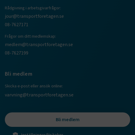
Rådgivning i arbetsgivarfrågor:
jour@transportforetagen.se
08-7627171
.EPiForm_BID
www.transportforetagen.se
2
Frågor om ditt medlemskap:
månader
4 veckor
medlem@transportforetagen.se
08-7627199
Bli medlem
Skicka e-post eller ansök online:
varvning@transportforetagen.se
Bli medlem
TF-XSRF-TOKEN
www.transportforetagen.se
Session
Inställningar för kakor