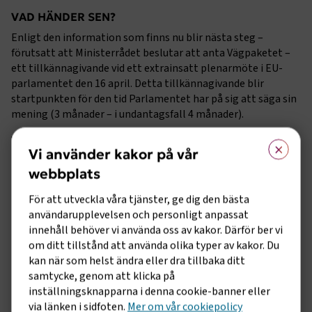
VAD HÄNDER SEN?
Enligt den information som finns nu blir nästa steg –
förutsatt att Ministerrådet beslutar att anta Vägpaketet –
ett tillkännagivande vid ett extrainsatt plenarmöte i EU-
parlamentet den 16 april. Detta tillkännagivande blir
startpunkten för den tid Parlamentet har på sig att säga sin
mening (3 månader – i undantagsfall 4 månader).
×
Vägpaket kommer diskuteras i parlamentets
Vi använder kakor på vår
transportutskott (TRAN). Enligt preliminära uppgifter
kommer TRAN att ha möte den 29 april. TRAN kan
webbplats
rekommendera att Ministerrådets position ska godkännas,
För att utveckla våra tjänster, ge dig den bästa
ändras eller avvisas. Efter omröstning i TRAN går
användarupplevelsen och personligt anpassat
rekommendationen till omröstning i EU-parlamentet.
innehåll behöver vi använda oss av kakor. Därför ber vi
EU-parlamentet ska anta sin ståndpunkt i något som kallas
om ditt tillstånd att använda olika typer av kakor. Du
andra läsningen. Det är i nuläget inte klart när och hur så
kan när som helst ändra eller dra tillbaka ditt
kommer att ske.
samtycke, genom att klicka på
inställningsknapparna i denna cookie-banner eller
via länken i sidfoten.
Mer om vår cookiepolicy
HUR SKA PARLAMENTET PRAKTISKT GÅ TILLVÄGA