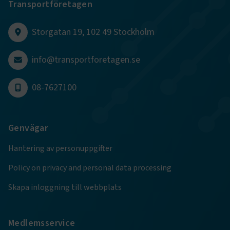
Transportföretagen
sidnavigering och åtkomst till säkra områden på
webbplatsen. Webbplatsen fungerar inte korrekt utan
dessa kakor.
Storgatan 19, 102 49 Stockholm
Namn
Leverantör
/
Domän
Utgång
info@transportforetagen.se
.AspNetCore.Session
transportforetagen.se
Session
08-7627100
.AspNetCore.AuthCookie
transportforetagen.se
1 år
Genvägar
CookieScriptConsent
2
CookieScript
månader
www.transportforetagen.se
4 veckor
Hantering av personuppgifter
Policy on privacy and personal data processing
Google Privacy Policy
Skapa inloggning till webbplats
ARRAffinity
Session
Microsoft Corporation
.www.transportforetagen.se
Medlemsservice