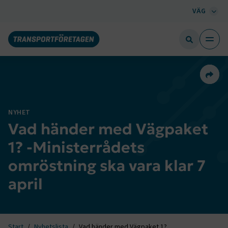
VÄG
Dela 
NYHET
Vad händer med Vägpaket
1? -Ministerrådets
omröstning ska vara klar 7
april
Start
Nyhetslista
Vad händer med Vägpaket 1?