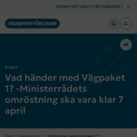
TRANSPORTINDUSTRIFÖRBUNDET
Dela 
NYHET
Vad händer med Vägpaket
1? -Ministerrådets
omröstning ska vara klar 7
april
Start
Nyhetslista
Vad händer med Vägpaket 1?