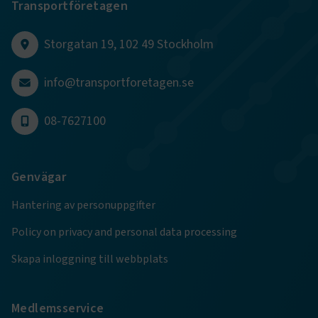
Transportföretagen
sidnavigering och åtkomst till säkra områden på
webbplatsen. Webbplatsen fungerar inte korrekt utan
dessa kakor.
Storgatan 19, 102 49 Stockholm
Namn
Leverantör
/
Domän
Utgång
info@transportforetagen.se
.AspNetCore.Session
transportforetagen.se
Session
08-7627100
.AspNetCore.AuthCookie
transportforetagen.se
1 år
Genvägar
CookieScriptConsent
2
CookieScript
månader
www.transportforetagen.se
4 veckor
Hantering av personuppgifter
Policy on privacy and personal data processing
Google Privacy Policy
Skapa inloggning till webbplats
ARRAffinity
Session
Microsoft Corporation
.www.transportforetagen.se
Medlemsservice