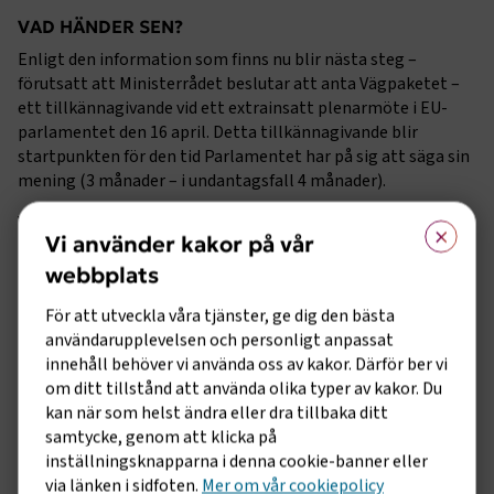
VAD HÄNDER SEN?
Enligt den information som finns nu blir nästa steg –
förutsatt att Ministerrådet beslutar att anta Vägpaketet –
ett tillkännagivande vid ett extrainsatt plenarmöte i EU-
parlamentet den 16 april. Detta tillkännagivande blir
startpunkten för den tid Parlamentet har på sig att säga sin
mening (3 månader – i undantagsfall 4 månader).
×
Vägpaket kommer diskuteras i parlamentets
Vi använder kakor på vår
transportutskott (TRAN). Enligt preliminära uppgifter
kommer TRAN att ha möte den 29 april. TRAN kan
webbplats
rekommendera att Ministerrådets position ska godkännas,
För att utveckla våra tjänster, ge dig den bästa
ändras eller avvisas. Efter omröstning i TRAN går
användarupplevelsen och personligt anpassat
rekommendationen till omröstning i EU-parlamentet.
innehåll behöver vi använda oss av kakor. Därför ber vi
EU-parlamentet ska anta sin ståndpunkt i något som kallas
om ditt tillstånd att använda olika typer av kakor. Du
andra läsningen. Det är i nuläget inte klart när och hur så
kan när som helst ändra eller dra tillbaka ditt
kommer att ske.
samtycke, genom att klicka på
inställningsknapparna i denna cookie-banner eller
via länken i sidfoten.
Mer om vår cookiepolicy
HUR SKA PARLAMENTET PRAKTISKT GÅ TILLVÄGA