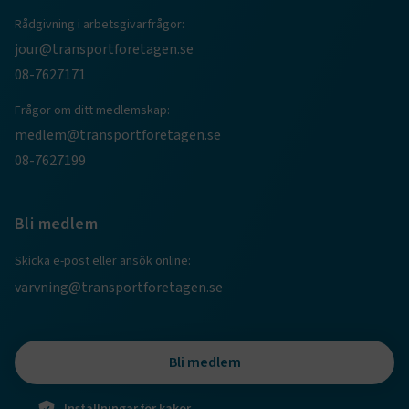
Rådgivning i arbetsgivarfrågor:
jour@transportforetagen.se
08-7627171
.EPiForm_BID
www.transportforetagen.se
2
Frågor om ditt medlemskap:
månader
4 veckor
medlem@transportforetagen.se
08-7627199
Bli medlem
Skicka e-post eller ansök online:
varvning@transportforetagen.se
Bli medlem
TF-XSRF-TOKEN
www.transportforetagen.se
Session
Inställningar för kakor