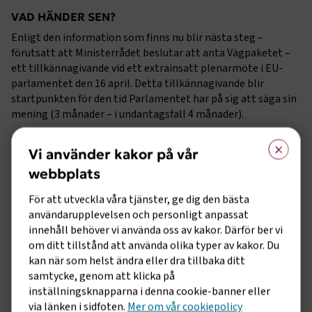
VAD HÄNDER SEN?
Enligt den information som finns nu blir nästa steg –
förutsatt att Ministerrådet beslutar att anta Vägpaketet –
ett tillkännagivande vid ett extrainsatt plenarmöte i EU-
parlamentet den 16 april. Detta tillkännagivande blir
startpunkten för den tid Parlamentet har på sig att säga sin
mening (3 månader – i undantagsfall 4 månader).
×
Vägpaket kommer diskuteras i parlamentets
Vi använder kakor på vår
transportutskott (TRAN). Enligt preliminära uppgifter
kommer TRAN att ha möte den 29 april. TRAN kan
webbplats
rekommendera att Ministerrådets position ska godkännas,
För att utveckla våra tjänster, ge dig den bästa
ändras eller avvisas. Efter omröstning i TRAN går
användarupplevelsen och personligt anpassat
rekommendationen till omröstning i EU-parlamentet.
innehåll behöver vi använda oss av kakor. Därför ber vi
EU-parlamentet ska anta sin ståndpunkt i något som kallas
om ditt tillstånd att använda olika typer av kakor. Du
andra läsningen. Det är i nuläget inte klart när och hur så
kan när som helst ändra eller dra tillbaka ditt
kommer att ske.
samtycke, genom att klicka på
inställningsknapparna i denna cookie-banner eller
via länken i sidfoten.
Mer om vår cookiepolicy
HUR SKA PARLAMENTET PRAKTISKT GÅ TILLVÄGA