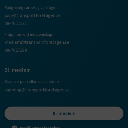
Rådgivning i arbetsgivarfrågor:
jour@transportforetagen.se
08-7627171
.EPiForm_BID
www.transportforetagen.se
2
Frågor om ditt medlemskap:
månader
4 veckor
medlem@transportforetagen.se
08-7627199
Bli medlem
Skicka e-post eller ansök online:
varvning@transportforetagen.se
Bli medlem
TF-XSRF-TOKEN
www.transportforetagen.se
Session
Inställningar för kakor