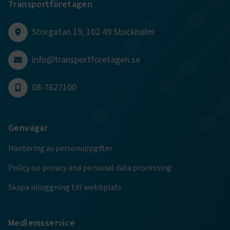
Transportföretagen
sidnavigering och åtkomst till säkra områden på
webbplatsen. Webbplatsen fungerar inte korrekt utan
dessa kakor.
Storgatan 19, 102 49 Stockholm
Namn
Leverantör
/
Domän
Utgång
info@transportforetagen.se
.AspNetCore.Session
transportforetagen.se
Session
08-7627100
.AspNetCore.AuthCookie
transportforetagen.se
1 år
Genvägar
CookieScriptConsent
2
CookieScript
månader
www.transportforetagen.se
4 veckor
Hantering av personuppgifter
Policy on privacy and personal data processing
Google Privacy Policy
Skapa inloggning till webbplats
ARRAffinity
Session
Microsoft Corporation
.www.transportforetagen.se
Medlemsservice