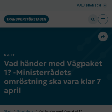
VÄLJ BRANSCH
Dela 
NYHET
Vad händer med Vägpaket
1? -Ministerrådets
omröstning ska vara klar 7
april
Start
Nyhetslista
Vad händer med Vägpaket 1?