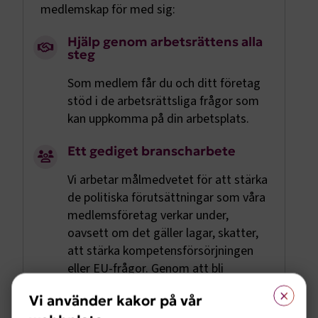
medlemskap för med sig:
Hjälp genom arbetsrättens alla
steg
Som medlem får du och ditt företag
stöd i de arbetsrättsliga frågor som
kan uppkomma på din arbetsplats.
Ett gediget branscharbete
Vi arbetar målmedvetet för att stärka
de politiska förutsättningar som våra
medlemsföretag verkar under,
oavsett om det gäller lagar, skatter,
att stärka kompetensförsörjningen
eller EU-frågor. Genom att bli
medlem får du möjlighet att vara
×
Vi använder kakor på vår
med och påverka.