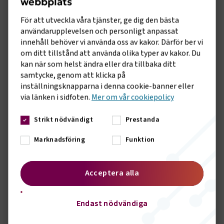
webbplats
Ett medlemskap är en
För att utveckla våra tjänster, ge dig den bästa
kvalitetsstämpel
användarupplevelsen och personligt anpassat
Att vara medlem innebär att du både
innehåll behöver vi använda oss av kakor. Därför ber vi
om ditt tillstånd att använda olika typer av kakor. Du
omfattas av ett kollektivavtal och
kan när som helst ändra eller dra tillbaka ditt
dessutom blir en del av Svenskt
samtycke, genom att klicka på
Näringsliv. Det är en kvalitetsstämpel
inställningsknapparna i denna cookie-banner eller
för er verksamhet, både när ni har att
via länken i sidfoten.
Mer om vår cookiepolicy
göra med kunder och när ni ska
rekrytera ny kompetens.
Strikt nödvändigt
Prestanda
En hemsida fylld med
Marknadsföring
Funktion
branschnära innehåll
Logga in på vår hemsida och få
Acceptera alla
tillgång till exklusivt innehåll, så som
Arbetsgivarguiden eller ta del av
Endast nödvändiga
utbildningar och nyheter som riktar
sig till dig.