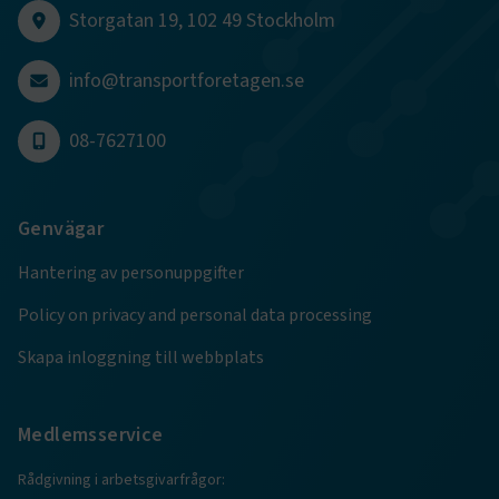
CookieScriptConsent
2
CookieScript
Storgatan 19, 102 49 Stockholm
månader
www.transportforetagen.se
4 veckor
info@transportforetagen.se
Google Privacy Policy
08-7627100
ARRAffinity
Session
Microsoft Corporation
.www.transportforetagen.se
Genvägar
Hantering av personuppgifter
Policy on privacy and personal data processing
.EPiForm_BID
www.transportforetagen.se
2
Skapa inloggning till webbplats
månader
4 veckor
Medlemsservice
Rådgivning i arbetsgivarfrågor: