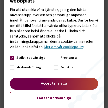
webbplats
Ett medlemskap är en
För att utveckla våra tjänster, ge dig den bästa
kvalitetsstämpel
användarupplevelsen och personligt anpassat
Att vara medlem innebär att du både
innehåll behöver vi använda oss av kakor. Därför ber vi
om ditt tillstånd att använda olika typer av kakor. Du
omfattas av ett kollektivavtal och
kan när som helst ändra eller dra tillbaka ditt
dessutom blir en del av Svenskt
samtycke, genom att klicka på
Näringsliv. Det är en kvalitetsstämpel
inställningsknapparna i denna cookie-banner eller
för er verksamhet, både när ni har att
via länken i sidfoten.
Mer om vår cookiepolicy
göra med kunder och när ni ska
rekrytera ny kompetens.
Strikt nödvändigt
Prestanda
En hemsida fylld med
Marknadsföring
Funktion
branschnära innehåll
Logga in på vår hemsida och få
Acceptera alla
tillgång till exklusivt innehåll, så som
Arbetsgivarguiden eller ta del av
Endast nödvändiga
utbildningar och nyheter som riktar
sig till dig.