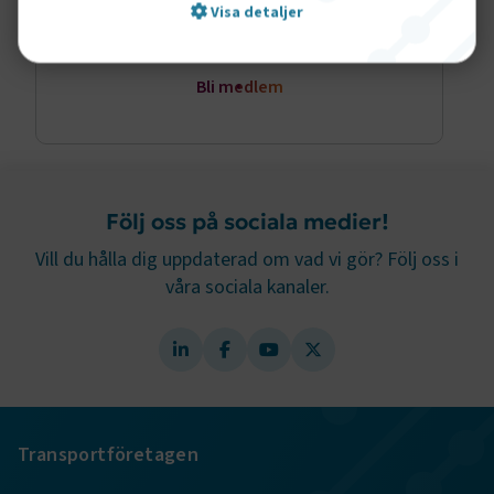
Visa detaljer
Bli medlem
Strikt nödvändigt
Prestanda
Marknadsföring
Funktion
Strikt nödvändiga kakor låter dig använda webbplatsen
genom att aktivera grundläggande funktioner, såsom
Följ oss på sociala medier!
sidnavigering och åtkomst till säkra områden på
Vill du hålla dig uppdaterad om vad vi gör? Följ oss i
webbplatsen. Webbplatsen fungerar inte korrekt utan
dessa kakor.
våra sociala kanaler.
Namn
Leverantör
/
Domän
Utgång
.AspNetCore.Session
transportforetagen.se
Session
.AspNetCore.AuthCookie
transportforetagen.se
1 år
Transportföretagen