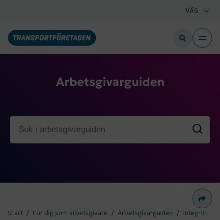
VÄG
Arbetsgivarguiden
Dela 
Start
För dig som arbetsgivare
Arbetsgivarguiden
Integritetsf