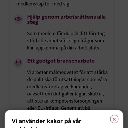
medlemskap för med sig:
Hjälp genom arbetsrättens alla
steg
Som medlem får du och ditt företag
stöd i de arbetsrättsliga frågor som
kan uppkomma på din arbetsplats.
Ett gediget branscharbete
Vi arbetar målmedvetet för att stärka
de politiska förutsättningar som våra
medlemsföretag verkar under,
oavsett om det gäller lagar, skatter,
att stärka kompetensförsörjningen
eller EU-frågor. Genom att bli
medlem får du möjlighet att vara
×
Vi använder kakor på vår
med och påverka.