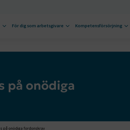
m
För dig som arbetsgivare
Kompetensförsörjning
as på onödiga
sas på onödiga fordonskrav