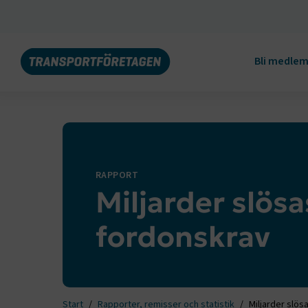
Bli medle
RAPPORT
Miljarder slös
fordonskrav
Start
Rapporter, remisser och statistik
Miljarder slö