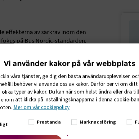
Sido
e effekterna av särkrav inom den
 fokus på Bus Nordic-standarden.
 att effektivisera kraven och stärka
Vi använder kakor på vår webbplats
ffentligt upphandlade busstrafiken
eckla våra tjänster, ge dig den bästa användarupplevelsen oc
rar hur Bus Nordic kan omformas från en
ehåll behöver vi använda oss av kakor. Därför ber vi om ditt 
standard för att minimera kostnader och
Rap
olika typer av kakor. Du kan när som helst ändra eller dra til
ecialanpassningar kan kollektivtrafiken
ino
enom att klicka på inställningsknapparna i denna cookie-bann
ill resenärernas behov. Rapporten tar
foten.
Mer om vår cookiepolicy
en står inför, inklusive effekterna av
fakta och forskningsresultat föreslås
Prestanda
Marknadsföring
F
igt
tivtrafikens framtid och hållbarhet.