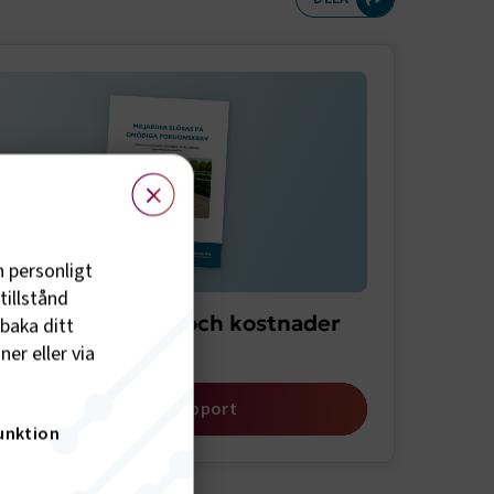
meny
×
h personligt
tillstånd
port om särkrav och kostnader
lbaka ditt
m busstrafiken
er eller via
Öppna rapport
unktion