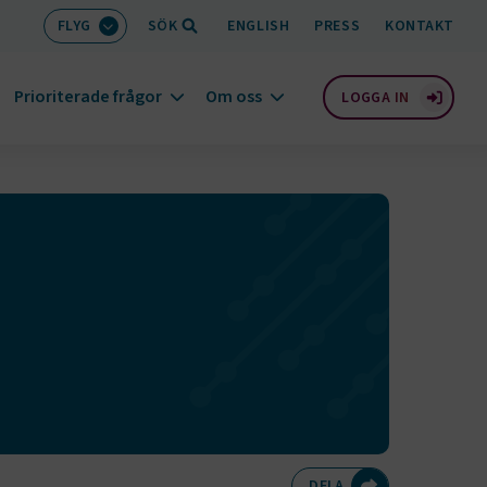
FLYG
SÖK
ENGLISH
PRESS
KONTAKT
Prioriterade frågor
Om oss
LOGGA IN
Dela på Twitte
Dela på F
Dela 
D
DELA