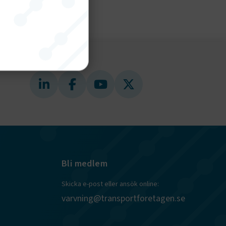
nktion
gande
bplatsen
tekniska
Bli medlem
ändare
Skicka e-post eller ansök online:
behörigheter
varvning@transportforetagen.se
ookie-
tt komma ihåg
ns cookie.
ie-