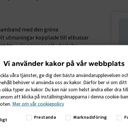
Sido
i samband med den gröna
lt utmaningar kopplade till elbussar
era konsekvenser av att utesluta
rten hur detta kan påverka tillgång
Vi använder kakor på vår webbplats
eckla våra tjänster, ge dig den bästa användarupplevelsen oc
kapar ett växande behov av elbussar i
ehåll behöver vi använda oss av kakor. Därför ber vi om ditt 
 utsläppsfria till 2035. Samtidigt ökar
Rap
olika typer av kakor. Du kan när som helst ändra eller dra til
ålkonflikt när elbussar och batterier
bus
enom att klicka på inställningsknapparna i denna cookie-bann
ghetsrisker. Om EU-länder utesluter dessa
foten.
Mer om vår cookiepolicy
apa kostnadsökningar och begränsad
Kinas dominerande roll i produktionen av
Prestanda
Marknadsföring
F
st till de europeiska målsättningarna för
igt
lade till transparens i värdekedjorna och