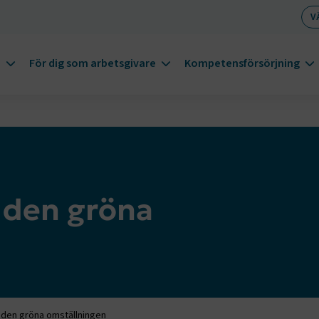
V
m
För dig som arbetsgivare
Kompetensförsörjning
i den gröna
i den gröna omställningen