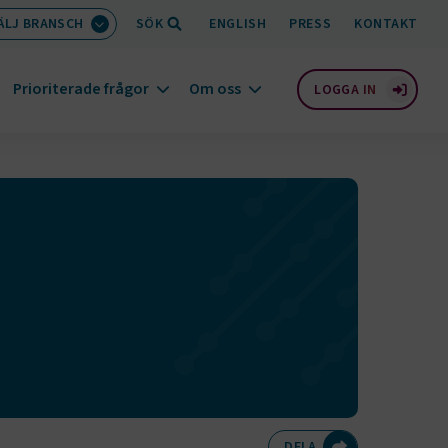
ÄLJ BRANSCH
SÖK
ENGLISH
PRESS
KONTAKT
Prioriterade frågor
Om oss
LOGGA IN
Dela på Twitte
Dela på F
Dela 
D
DELA