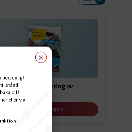
meny
×
h personligt
tillstånd
port om elektrifiering av
lbaka ditt
sflottor
er eller via
Öppna rapport
unktion