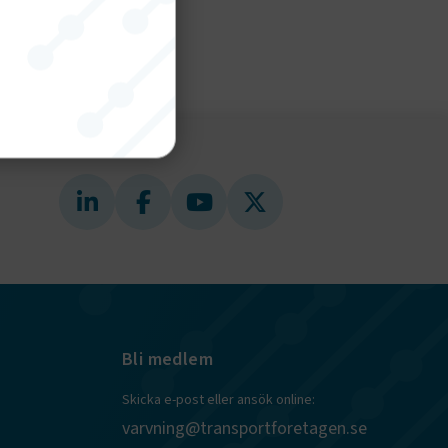
nktion
gande
bplatsen
tekniska
Bli medlem
ändare
behörigheter
Skicka e-post eller ansök online:
ookie-
tt komma ihåg
varvning@transportforetagen.se
ns cookie.