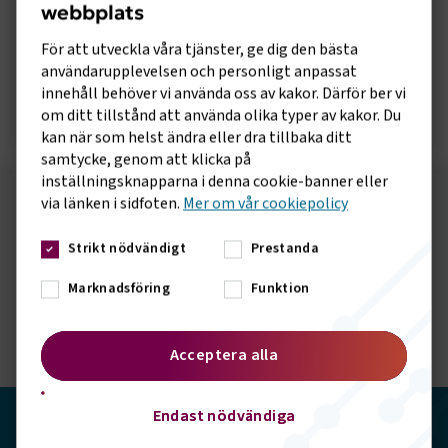
webbplats
Rapport om hållbarhetsåtgärder
inom flygbranschen
För att utveckla våra tjänster, ge dig den bästa
användarupplevelsen och personligt anpassat
innehåll behöver vi använda oss av kakor. Därför ber vi
Öppna rapport
om ditt tillstånd att använda olika typer av kakor. Du
kan när som helst ändra eller dra tillbaka ditt
samtycke, genom att klicka på
inställningsknapparna i denna cookie-banner eller
via länken i sidfoten.
Mer om vår cookiepolicy
Följ oss på sociala medier!
Strikt nödvändigt
Prestanda
Vill du hålla dig uppdaterad om vad vi gör? Följ oss i
våra sociala kanaler.
Marknadsföring
Funktion
Acceptera alla
Endast nödvändiga
Transportföretagen