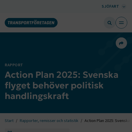
SJÖFART
Dela 
RAPPORT
Action Plan 2025: Svenska
flyget behöver politisk
handlingskraft
Start
Rapporter, remisser och statistik
Action Plan 2025: Svenska f