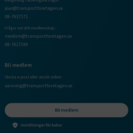
Rådgivning i arbetsgivarfrågor:
CookieScriptConsent
2
CookieScript
jour@transportforetagen.se
månader
www.transportforetagen.se
4 veckor
08-7627171
Frågor om ditt medlemskap:
Google Privacy Policy
medlem@transportforetagen.se
08-7627199
ARRAffinity
Session
Microsoft Corporation
.www.transportforetagen.se
Bli medlem
Skicka e-post eller ansök online:
varvning@transportforetagen.se
.EPiForm_BID
www.transportforetagen.se
2
månader
4 veckor
Bli medlem
Inställningar för kakor