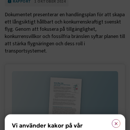
RAPPORT
1 OKTOBER 2024
Dokumentet presenterar en handlingsplan för att skapa
ett långsiktigt hållbart och konkurrenskraftigt svenskt
flyg. Genom att fokusera på tillgänglighet,
konkurrensvillkor och fossilfria bränslen syftar planen till
att stärka flygnäringen och dess roll i
transportsystemet.
Sidomeny
×
Vi använder kakor på vår