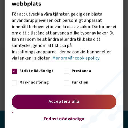
webbplats
Rapport om hållbarhetsåtgärder
inom flygbranschen
För att utveckla våra tjänster, ge dig den bästa
användarupplevelsen och personligt anpassat
innehåll behöver vi använda oss av kakor. Därför ber vi
Öppna rapport
om ditt tillstånd att använda olika typer av kakor. Du
kan när som helst ändra eller dra tillbaka ditt
samtycke, genom att klicka på
inställningsknapparna i denna cookie-banner eller
via länken i sidfoten.
Mer om vår cookiepolicy
Följ oss på sociala medier!
Strikt nödvändigt
Prestanda
Vill du hålla dig uppdaterad om vad vi gör? Följ oss i
våra sociala kanaler.
Marknadsföring
Funktion
Acceptera alla
Endast nödvändiga
Transportföretagen