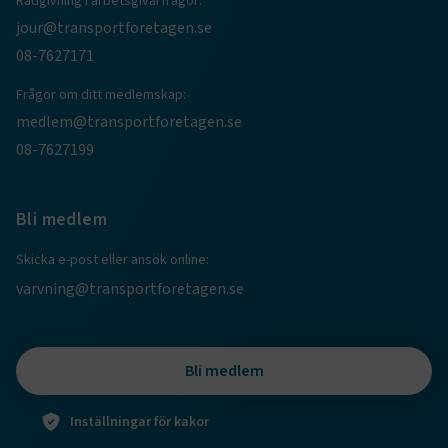
Rådgivning i arbetsgivarfrågor:
CookieScriptConsent
2
CookieScript
jour@transportforetagen.se
månader
www.transportforetagen.se
4 veckor
08-7627171
Frågor om ditt medlemskap:
Google Privacy Policy
medlem@transportforetagen.se
08-7627199
ARRAffinity
Session
Microsoft Corporation
.www.transportforetagen.se
Bli medlem
Skicka e-post eller ansök online:
varvning@transportforetagen.se
.EPiForm_BID
www.transportforetagen.se
2
månader
4 veckor
Bli medlem
Inställningar för kakor