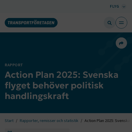
FLYG
Dela 
RAPPORT
Action Plan 2025: Svenska
flyget behöver politisk
handlingskraft
Start
Rapporter, remisser och statistik
Action Plan 2025: Svenska f