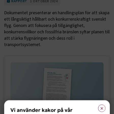
RAPPORT
1 OKTOBER 2024
Dokumentet presenterar en handlingsplan för att skapa
ett långsiktigt hållbart och konkurrenskraftigt svenskt
flyg. Genom att fokusera på tillgänglighet,
konkurrensvillkor och fossilfria bränslen syftar planen till
att stärka flygnäringen och dess roll i
transportsystemet.
Sidomeny
×
Vi använder kakor på vår