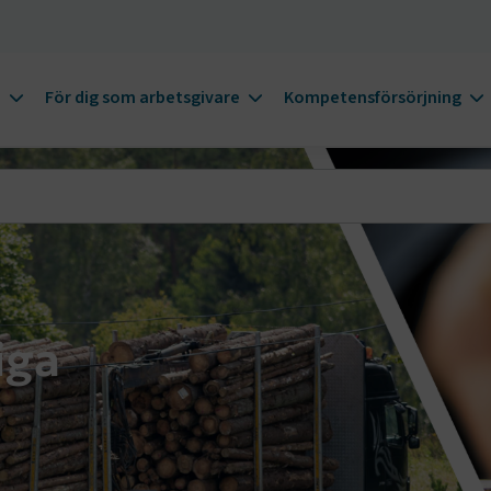
m
För dig som arbetsgivare
Kompetensförsörjning
iga