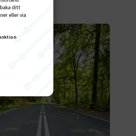
tillstånd
lbaka ditt
er eller via
unktion
nktion
gande
bplatsen