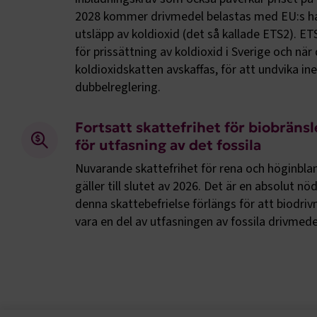
2028 kommer drivmedel belastas med EU:s h
utsläpp av koldioxid (det så kallade ETS2). ETS
TF-XSRF-TO
för prissättning av koldioxid i Sverige och när
koldioxidskatten avskaffas, för att undvika ine
dubbelreglering.
session
Fortsatt skattefrihet för biobräns
för utfasning av det fossila
ARRAffinity
Nuvarande skattefrihet för rena och höginbl
gäller till slutet av 2026. Det är en absolut n
denna skattebefrielse förlängs för att biodri
vara en del av utfasningen av fossila drivmede
VISITOR_PR