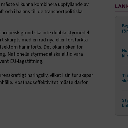
ot måste vi kunna kombinera uppfyllande av
LÄN
 och i balans till de transportpolitiska
Be
fö
 europeisk grund ska inte dubbla styrmedel
 skärpts med en rad nya eller förstärkta
ektorn har införts. Det ökar risken för
Hu
ng. Nationella styrmedel ska alltid vara
kl
vant EU-lagstiftning.
enskraftigt näringsliv, vilket i sin tur skapar
Tr
sk
samhälle. Kostnadseffektivitet måste därför
St
la