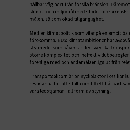
hållbar väg bort från fossila bränslen. Därem
klimat- och miljömål med stärkt konkurrenskraft
målen, så som ökad tillgänglighet.
Med en klimatpolitik som vilar på en ambitiös
förekomma. EU:s klimatambitioner har avsevärt
styrmedel som påverkar den svenska transports
större komplexitet och ineffektiv dubbelregleri
förenliga med och ändamålsenliga utifrån rele
Transportsektorn är en nyckelaktör i ett konkurr
resurserna för att ställa om till ett hållbart 
vara ledstjärnan i all form av styrning.