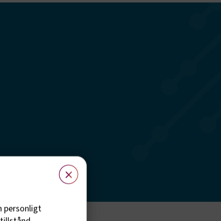
×
h personligt