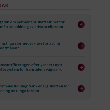
KAR
gäran om permanent skattefrihet för
rmån av laddning av privata elfordon
r många styrmedel krävs för att nå
imatmålen?
ansportföretagen efterlyser ett nytt
attesystem för framtidens vägtrafik
yrmedelsförslag: Sänk energiskatten för
ddning av tunga fordon