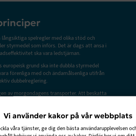
principer
långsiktiga spelregler med olika stöd och
fler styrmedel som införs. Det är dags att ansa i
dseffektivitet ska vara ledstjärnan.
ös europeisk grund ska inte dubbla styrmedel
vara förenliga med och ändamålsenliga utifrån
ektiv dubbelreglering.
gen av morgondagens transporter. Att beskatta
dag är att beskatta mobilitet.
Vi använder kakor på vår webbplats
eckla våra tjänster, ge dig den bästa användarupplevelsen oc