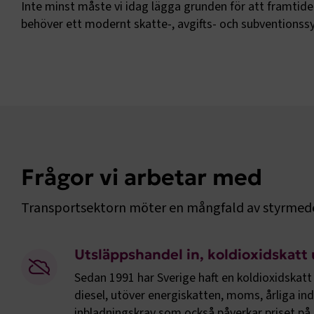
Namn
Inte minst måste vi idag lägga grunden för att framtiden
behöver ett modernt skatte-, avgifts- och subventionss
.AspNetCor
.AspNetCor
CookieScri
ARRAffinity
Frågor vi arbetar med
Transportsektorn möter en mångfald av styrmedel.
.EPiForm_B
Utsläppshandel in, koldioxidskatt 
Sedan 1991 har Sverige haft en koldioxidskatt
diesel, utöver energiskatten, moms, årliga ind
inbladningskrav som också påverkar priset på 