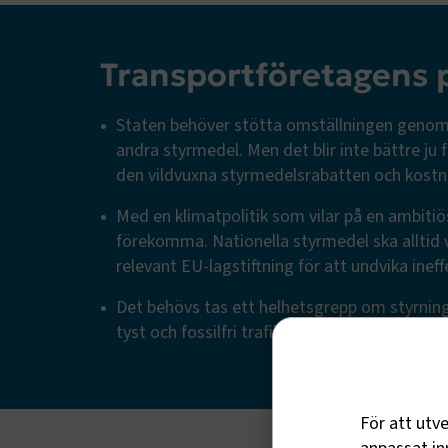
Transportföretagens 
Staten behöver stötta omställningen genom 
andra styrmedel. Men det blir inte bättre ju 
den vildvuxna styrmedelsrabatten och kostna
Med en klimatpolitik som vilar på en ambiti
förekomma. Nationella styrmedel ska alltid 
relevant EU-lagstiftning för att undvika ineff
Det behövs tas ett helhetsgrepp om styrnin
tyst och fossilfri trafik på samma sätt som i
För att utv