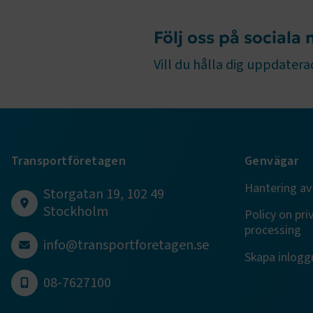
.EPiForm_Vis
Följ oss på sociala
EPiStateMa
Vill du hålla dig uppdaterad
Namn
Namn
Namn
_ga_RNDB
prev-searc
__Secure-
Transportföretagen
Genvägar
ROLLOUT_
_ga_09KZS
Hantering av
VISITOR_IN
Storgatan 19, 102 49
_ga_4JLND
Stockholm
Policy on pri
ai_session
processing
info@transportforetagen.se
YSC
Skapa inloggn
08-7627100
__Secure-Y
_ga