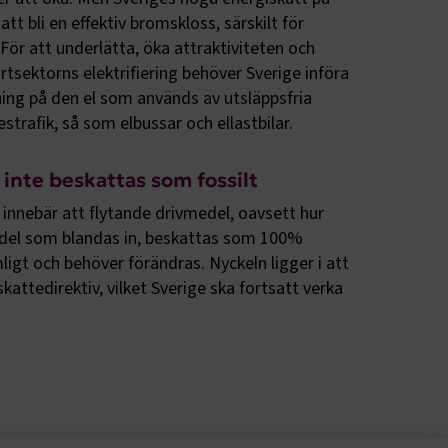
ely Forms en
r att bli en effektiv bromskloss, särskilt för
 besöker
För att underlätta, öka attraktiviteten och
nvändaren mot
tsektorns elektrifiering behöver Sverige införa
ing på den el som används av utsläppsfria
strafik, så som elbussar och ellastbilar.
r du loggar
n. De lagras
efter att de
 kända som
a inte beskattas som fossilt
beständiga
ies.
innebär att flytande drivmedel, oavsett hur
 Azure som
del som blandas in, beskattas som 100%
r
kerställer
mligt och behöver förändras. Nyckeln ligger i att
gar från en
tid hanteras
kattedirektiv, vilket Sverige ska fortsatt verka
.
tt lagra
h
eraktion med
ar uppgifter
m olika
llningar,
as preferenser
.