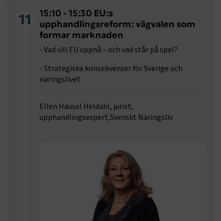
.www.transportforetagen.se
15:10 - 15:30 EU:s
11
upphandlingsreform: vägvalen som
formar marknaden
- Vad vill EU uppnå – och vad står på spel?
- Strategiska konsekvenser för Sverige och
näringslivet
.EPiForm_BID
www.transportforetagen.se
2
månader
4 veckor
Ellen Hausel Heldahl, jurist,
upphandlingsexpert,Svenskt Näringsliv