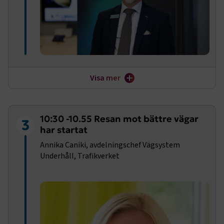
Visa mer
I november 2025 tillträdde Jonas Hagelqvist som ny vd
för Transportföretagen. Jonas har mångårig bakgrund
som företrädare för bl. a kemi- och läkemedelsindustrin.
10:30 -10.55 Resan mot bättre vägar
Finns det något vi kan lära av dem och vilka utmaningar
3
har startat
ser Jonas för svensk vägtransportsektor de kommande
åren?
Annika Caniki, avdelningschef Vägsystem
Underhåll, Trafikverket