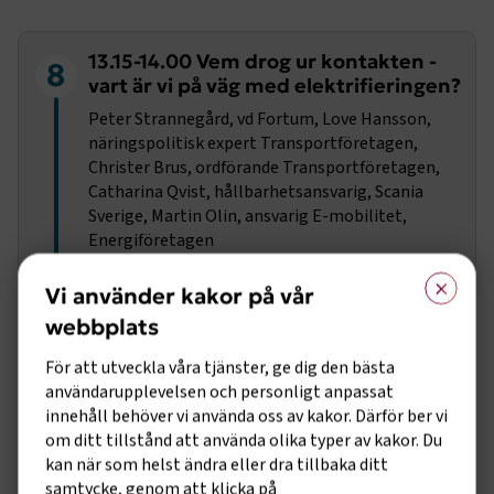
13.15-14.00 Vem drog ur kontakten -
8
vart är vi på väg med elektrifieringen?
Peter Strannegård, vd Fortum, Love Hansson,
näringspolitisk expert Transportföretagen,
Christer Brus, ordförande Transportföretagen,
Catharina Qvist, hållbarhetsansvarig, Scania
Sverige, Martin Olin, ansvarig E-mobilitet,
Energiföretagen
×
Vi använder kakor på vår
webbplats
För att utveckla våra tjänster, ge dig den bästa
användarupplevelsen och personligt anpassat
innehåll behöver vi använda oss av kakor. Därför ber vi
om ditt tillstånd att använda olika typer av kakor. Du
kan när som helst ändra eller dra tillbaka ditt
samtycke, genom att klicka på