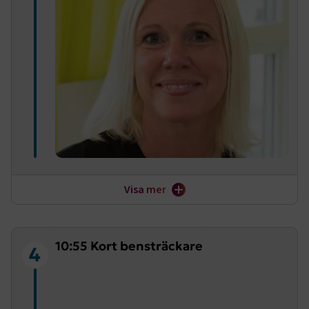
Trafikverket ska nu hantera en historisk stor ram för
Visa mer
transportinfrastrukturen, 1200 miljarder kronor ska
satsas på underhåll och investeringar i våra vägar och
järnvägar. Underhållsskulden på vägnätet ska
återbetalas under planperioden. Är Trafikverket rustade?
10:55 Kort bensträckare
4