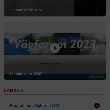
Sändning från 2024
Spela filmen Sändning från 2023
Sändning från 2023
Sidomeny
LÄNKAR
Programmet Vägforum 2026