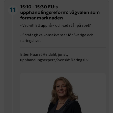
.www.transportforetagen.se
15:10 - 15:30 EU:s
11
upphandlingsreform: vägvalen som
formar marknaden
- Vad vill EU uppnå – och vad står på spel?
- Strategiska konsekvenser för Sverige och
näringslivet
.EPiForm_BID
www.transportforetagen.se
2
månader
4 veckor
Ellen Hausel Heldahl, jurist,
upphandlingsexpert,Svenskt Näringsliv