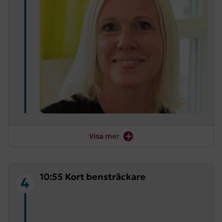
Trafikverket ska nu hantera en historisk stor ram för
Visa mer
transportinfrastrukturen, 1200 miljarder kronor ska
satsas på underhåll och investeringar i våra vägar och
järnvägar. Underhållsskulden på vägnätet ska
återbetalas under planperioden. Är Trafikverket rustade?
10:55 Kort bensträckare
4