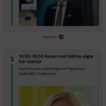
Visa mer
I november 2025 tillträdde Jonas Hagelqvist som ny vd
för Transportföretagen. Jonas har mångårig bakgrund
som företrädare för bl. a kemi- och läkemedelsindustrin.
10:30 -10.55 Resan mot bättre vägar
Finns det något vi kan lära av dem och vilka utmaningar
3
har startat
ser Jonas för svensk vägtransportsektor de kommande
åren?
Annika Caniki, avdelningschef Vägsystem
Underhåll, Trafikverket