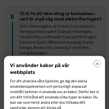
13.15-14.00 Vem drog ur kontakten -
8
vart är vi på väg med elektrifieringen?
Peter Strannegård, vd Fortum, Love Hansson,
näringspolitisk expert Transportföretagen,
Christer Brus, ordförande Transportföretagen,
Catharina Qvist, hållbarhetsansvarig, Scania
Sverige, Martin Olin, ansvarig E-mobilitet,
Energiföretagen
×
Vi använder kakor på vår
webbplats
För att utveckla våra tjänster, ge dig den bästa
användarupplevelsen och personligt anpassat
innehåll behöver vi använda oss av kakor. Därför ber vi
om ditt tillstånd att använda olika typer av kakor. Du
kan när som helst ändra eller dra tillbaka ditt
samtycke, genom att klicka på