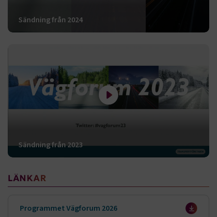
Sändning från 2024
Spela filmen Sändning från 2023
Sändning från 2023
Sidomeny
LÄNKAR
Programmet Vägforum 2026