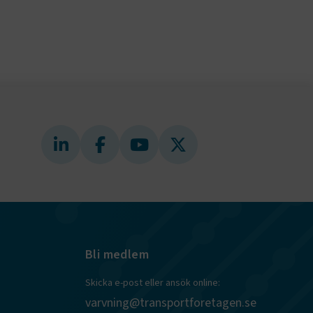
ie-
ungerar
webbplatser
e-
nds för
 att
dans
l samma
ion.
kilja en
bbläsare,
 när hen
 användare
för första
ly Forms
igt vald
läsare.
och när det
ely Forms en
 besöker
nvändaren mot
Bli medlem
Skicka e-post eller ansök online:
r du loggar
varvning@transportforetagen.se
n. De lagras
efter att de