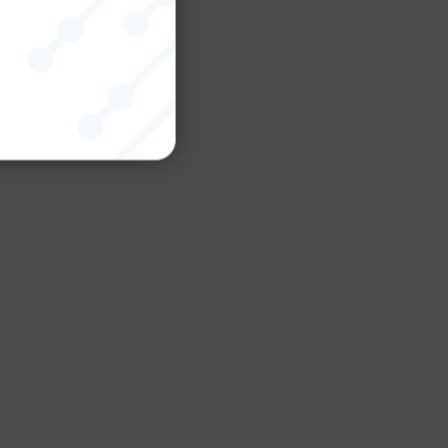
nktion
gande
bplatsen
tekniska
ändare
behörigheter
ookie-
tt komma ihåg
ns cookie.