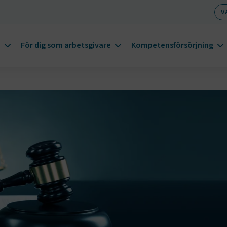
V
m
För dig som arbetsgivare
Kompetensförsörjning