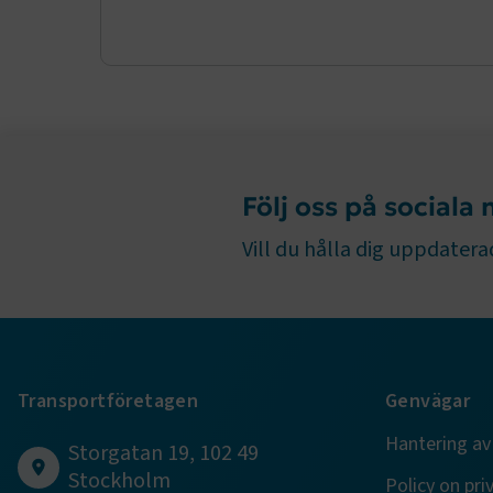
ARRAffinity
.EPiForm_B
Följ oss på sociala
Vill du hålla dig uppdaterad
TF-XSRF-TO
Transportföretagen
Genvägar
Hantering av
Storgatan 19, 102 49
session
Stockholm
Policy on pri