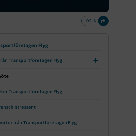
Dela på Twitte
Dela på F
Dela 
D
DELA
meny
sportföretagen Flyg
från Transportföretagen Flyg
Expandera menynivån
bbinarier från Transportföretagen Flyg
möte
ter Transportföretagen Flyg
branschintressent
orter från Transportföretagen Flyg