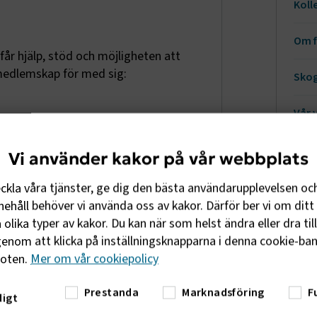
Koll
Om 
 får hjälp, stöd och möjligheten att
 medlemskap för med sig:
Skog
Vår 
alla steg
tag stöd i de arbetsrättsliga frågor
Vi använder kakor på vår webbplats
splats.
eckla våra tjänster, ge dig den bästa användarupplevelsen oc
ehåll behöver vi använda oss av kakor. Därför ber vi om ditt 
olika typer av kakor. Du kan när som helst ändra eller dra til
enom att klicka på inställningsknapparna i denna cookie-bann
tärka de politiska förutsättningar
foten.
Mer om vår cookiepolicy
 under, oavsett om det gäller lagar,
rsörjningen eller EU-frågor. Genom
Prestanda
Marknadsföring
F
igt
 att vara med och påverka.