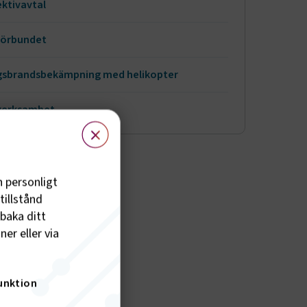
ektivavtal
förbundet
sbrandsbekämpning med helikopter
verksamhet
×
h personligt
tillstånd
lbaka ditt
er eller via
unktion