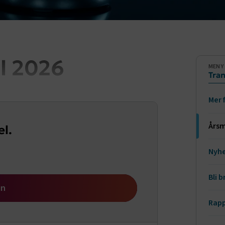
l 2026
Sido
MENY
Tran
Mer 
We
Års
el.
Nyhe
Bli 
in
Rapp