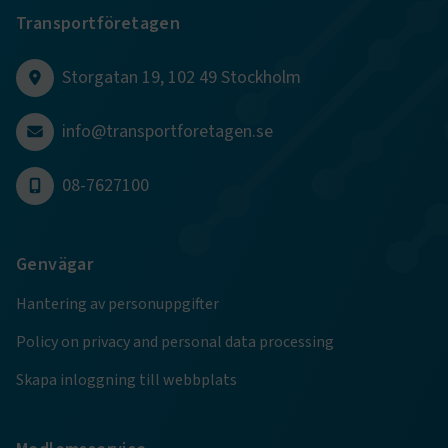
Transportföretagen
Storgatan 19, 102 49 Stockholm
info@transportforetagen.se
VISITOR_PRIVACY_METADATA
5
YouTube
månader
.youtube.com
4 veckor
08-7627100
Genvägar
Hantering av personuppgifter
Policy on privacy and personal data processing
.EPiForm_VisitorIdentifier
2
Episerver
månader
www.transportforetagen.se
Skapa inloggning till webbplats
4 veckor
EPiStateMarker
www.transportforetagen.se
Session