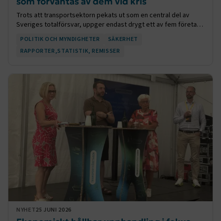
som förväntas av dem vid kris
Trots att transportsektorn pekats ut som en central del av
CookieScriptConsent
2
CookieScript
Sveriges totalförsvar, uppger endast drygt ett av fem företag i
månader
www.transportforetagen.se
4 veckor
branschen att de vet vilka förväntningar myndigheterna har på
POLITIK OCH MYNDIGHETER
SÄKERHET
dem i händelse av kris eller krig. Det visar Transportföretagens
RAPPORTER,STATISTIK, REMISSER
Branschindex för andra kvartalet 2026.
Google Privacy Policy
ARRAffinity
Session
Microsoft Corporation
.www.transportforetagen.se
.EPiForm_BID
www.transportforetagen.se
2
månader
4 veckor
NYHET
25 JUNI 2026