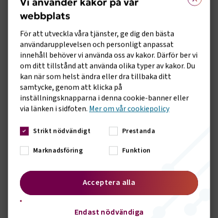
Vi använder kakor på vår
kommersiell busstrafik
webbplats
Nytt stöd för laddinfrastruktur till bussar. Sök senast 6 oktober
2026.
För att utveckla våra tjänster, ge dig den bästa
INFRASTRUKTUR
användarupplevelsen och personligt anpassat
innehåll behöver vi använda oss av kakor. Därför ber vi
om ditt tillstånd att använda olika typer av kakor. Du
kan när som helst ändra eller dra tillbaka ditt
samtycke, genom att klicka på
inställningsknapparna i denna cookie-banner eller
via länken i sidfoten.
Mer om vår cookiepolicy
Strikt nödvändigt
Prestanda
Marknadsföring
Funktion
Acceptera alla
NYHET
29 JUNI 2026
Begränsning på E4/E20 söder om
Endast nödvändiga