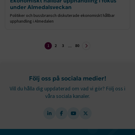
Ekonomiskt hållbar upphandling i fokus
under Almedalsveckan
Politiker och bussbransch diskuterade ekonomiskt hållbar
upphandling i Almedalen
1
2
3
80
...
TF-XSRF-TOKEN
www.transportforetagen.se
Session
Följ oss på sociala medier!
session
transportforetagen.shinyapps.io
Session
Vill du hålla dig uppdaterad om vad vi gör? Följ oss i
våra sociala kanaler.
e
ARRAffinitySameSite
Session
Microsoft Corporation
.www.transportforetagen.se