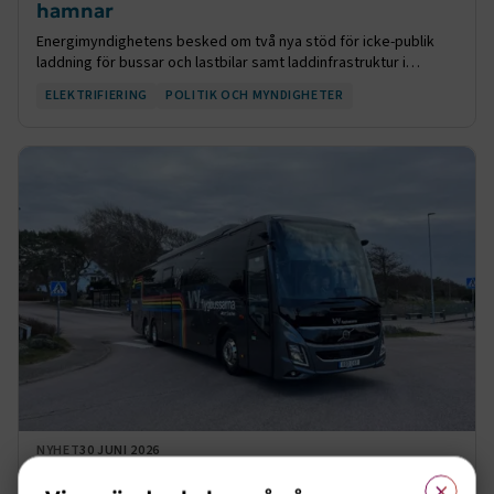
hamnar
Energimyndighetens besked om två nya stöd för icke-publik
laddning för bussar och lastbilar samt laddinfrastruktur i
hamnar, kan bli avgörande steg för att påskynda
ELEKTRIFIERING
POLITIK OCH MYNDIGHETER
transportsektorns klimatomställning.
NYHET
30 JUNI 2026
×
Nytt stöd till laddinfrastruktur för