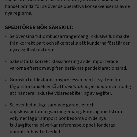
webbplatsen. Webbplatsen fungerar inte korrekt utan
handel bör därför se över de operativa konsekvenserna av de
dessa kakor.
nya reglerna.
Namn
Leverantör
/
Domän
Utgång
SPEDITÖRER BÖR SÄRSKILT:
.AspNetCore.Session
transportforetagen.se
Session
Se över sina tullombudsarrangemang inklusive fullmakter
från korrekt part och säkerställa att kunderna förstår den
.AspNetCore.AuthCookie
transportforetagen.se
1 år
nya avgiftsstrukturen.
Säkerställa korrekt klassificering av de importerade
varorna eftersom avgiften beräknas per deklarationsrad.
CookieScriptConsent
2
CookieScript
månader
www.transportforetagen.se
4 veckor
Granska tulldeklarationsprocesser och IT-system för
lågprisförsändelser så att
deklaration per köpare
är möjlig
att hantera inklusive vidaredebitering av avgifter.
Google Privacy Policy
Se över befintliga samlade garantier och
uppskovsbetalningsarrangemang. Företag med stora
ARRAffinity
Session
Microsoft Corporation
.www.transportforetagen.se
volymer lågprisimport bör bedöma om de nya
tullavgifterna påverkar referensbeloppet för deras
garantier hos Tullverket.