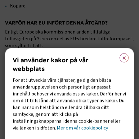
Köpare
VARFÖR HAR EU INFÖRT DENNA ÅTGÄRD?
Enligt Europeiska kommissionen är den tillfälliga
tullavgiften på 3 euro en del av EU:s bredare tullreformpaket,
som syftar till att:
×
Modernisera tullsystemet för e-handel.
Vi använder kakor på vår
webbplats
Stärka tullkontrollerna.
För att utveckla våra tjänster, ge dig den bästa
Hantera den snabbt växande mängden lågprisförsändelser
användarupplevelsen och personligt anpassat
som importeras till EU.
innehåll behöver vi använda oss av kakor. Därför ber vi
om ditt tillstånd att använda olika typer av kakor. Du
Som en övergångslösning i väntan på det nya tullsystemet
kan när som helst ändra eller dra tillbaka ditt
och EU Customs Data Hub är åtgärden avsedd att:
samtycke, genom att klicka på
Avskaffa tullbefrielsen för lågprisimport som har skapat
inställningsknapparna i denna cookie-banner eller
snedvridningar på e-handelsmarknaden.
via länken i sidfoten.
Mer om vår cookiepolicy