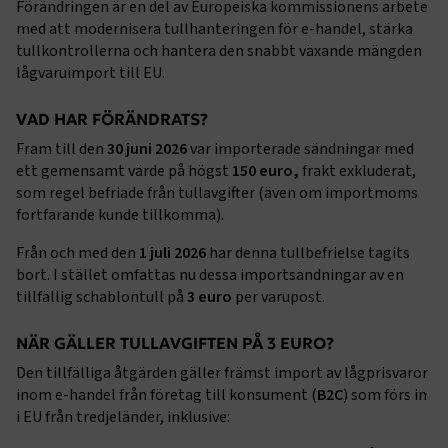
Förändringen är en del av Europeiska kommissionens arbete
med att modernisera tullhanteringen för e-handel, stärka
tullkontrollerna och hantera den snabbt växande mängden
lågvaruimport till EU.
VAD HAR FÖRÄNDRATS?
Fram till den
30 juni 2026
var importerade sändningar med
ett gemensamt värde på högst
150 euro,
frakt exkluderat,
som regel befriade från tullavgifter (även om importmoms
fortfarande kunde tillkomma).
Från och med den
1 juli 2026
har denna tullbefrielse tagits
bort. I stället omfattas nu dessa importsändningar av en
tillfällig schablontull på
3 euro
per varupost.
NÄR GÄLLER TULLAVGIFTEN PÅ 3 EURO?
Den tillfälliga åtgärden gäller främst import av lågprisvaror
inom e-handel från företag till konsument (
B2C
) som förs in
i EU från tredjeländer, inklusive: