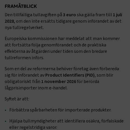
session
transportforetagen.shinyapps.io
Session
FRAMÅTBLICK
Den tillfälliga tullavgiften på
3 euro
ska gälla fram till
1 juli
2028
, om den inte ersätts tidigare genom införandet av det
nya tullregelverket.
e
Europeiska kommissionen har meddelat att man kommer
att fortsätta följa genomförandet och de praktiska
ARRAffinitySameSite
Session
Microsoft Corporation
.www.transportforetagen.se
effekterna av åtgärden under tiden som den bredare
tullreformen införs.
Som en del av reformerna behöver företag även förbereda
sig för införandet av
Product Identifiers (PID)
, som blir
obligatoriskt från
1 november 2026
för berörda
lågprisimporter inom e-handel.
VISITOR_PRIVACY_METADATA
5
YouTube
Syftet är att:
månader
.youtube.com
4 veckor
Förbättra spårbarheten för importerade produkter.
Hjälpa tullmyndigheter att identifiera osäkra, förfalskade
eller regelstridiga varor.