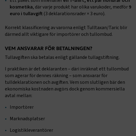
Ett paket som innehåller
en T-shirt, ett par hörlurar och
kosmetika
, där varje produkt har olika varukoder, medför
9
euro i tullavgift
(3 deklarationsrader × 3 euro).
Korrekt klassificering av varorna enligt Tulltaxan/Taric blir
därmed allt viktigare för importörer och tullombud.
VEM ANSVARAR FÖR BETALNINGEN?
Tullavgiften ska betalas enligt gällande tullagstiftning.
I praktiken är det deklaranten – däri inräknat ett tullombud
som agerar för dennes räkning – som ansvarar för
tulldeklarationen och avgiften. Vem som slutligen bär den
ekonomiska kostnaden avgörs dock genom kommersiella
avtal mellan:
Importörer
Marknadsplatser
Logistikleverantörer