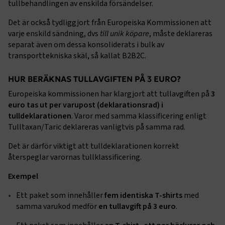
tullbehandlingen av enskilda försändelser.
Det är också tydliggjort från Europeiska Kommissionen att
varje enskild sändning, dvs
till unik köpare
, måste deklareras
separat även om dessa konsoliderats i bulk av
transporttekniska skäl, så kallat B2B2C.
HUR BERÄKNAS TULLAVGIFTEN PÅ 3 EURO?
Europeiska kommissionen har klargjort att tullavgiften på
3
euro tas ut per varupost (deklarationsrad) i
tulldeklarationen
. Varor med samma klassificering enligt
Tulltaxan/Taric deklareras vanligtvis på samma rad.
Det är därför viktigt att tulldeklarationen korrekt
återspeglar varornas tullklassificering.
Exempel
Ett paket som innehåller
fem identiska T-shirts
med
samma varukod medför
en tullavgift på 3 euro
.