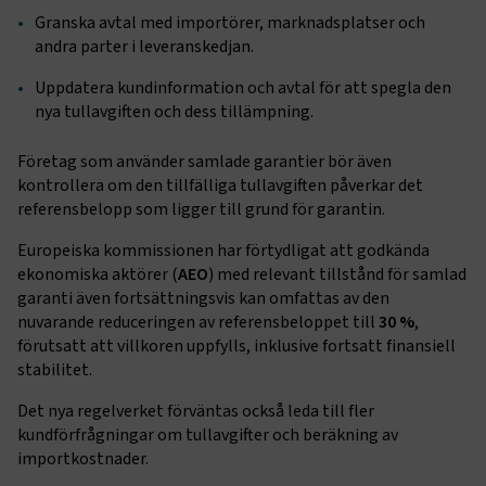
Granska avtal med importörer, marknadsplatser och
andra parter i leveranskedjan.
Uppdatera kundinformation och avtal för att spegla den
.EPiForm_BID
www.transportforetagen.se
2
månader
nya tullavgiften och dess tillämpning.
4 veckor
Företag som använder samlade garantier bör även
kontrollera om den tillfälliga tullavgiften påverkar det
referensbelopp som ligger till grund för garantin.
Europeiska kommissionen har förtydligat att godkända
ekonomiska aktörer (
AEO
) med relevant tillstånd för samlad
garanti även fortsättningsvis kan omfattas av den
nuvarande reduceringen av referensbeloppet till
30 %
,
förutsatt att villkoren uppfylls, inklusive fortsatt finansiell
stabilitet.
Det nya regelverket förväntas också leda till fler
TF-XSRF-TOKEN
www.transportforetagen.se
Session
kundförfrågningar om tullavgifter och beräkning av
importkostnader.