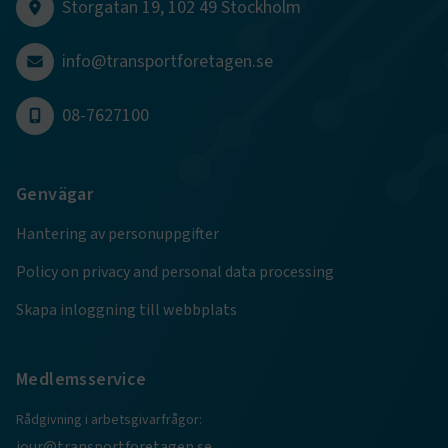
Storgatan 19, 102 49 Stockholm
associerat med M
www.transportforetagen.se
Application Insi
programvaran, 
statisk användn
info@transportforetagen.se
telemetriinforma
som bygger på A
molnplattformen
unik cookie för
08-7627100
användaridentif
det möjligt att 
användare som 
till applikatione
Genvägar
Hantering av personuppgifter
Policy on privacy and personal data processing
Skapa inloggning till webbplats
Medlemsservice
Rådgivning i arbetsgivarfrågor:
jour@transportforetagen.se