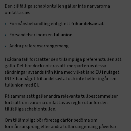
Den tillfälliga schablontullen gäller inte när varorna
omfattas av:
Förmånsbehandling enligt ett
frihandelsavtal
.
Försändelser inom en
tullunion
.
Andra preferensarrangemang.
I sådana fall fortsätter den tillämpliga preferenstullen att
gälla. Det bör dock noteras att merparten av dessa
sändningar avsänds från Kina med vilket land EU i nuläget
INTE har något frihandelsavtal och inte heller ingår i en
tullunion med EU.
På samma sätt gäller andra relevanta tullbestämmelser
fortsatt om varorna omfattas av regler utanför den
tillfälliga schablontullen.
Om tillämpligt bör företag därför bedöma om
förmånsursprung eller andra tullarrangemang påverkar