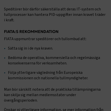
Speditörer bör därför säkerställa att deras IT-system och
tullprocesser kan hantera PID-uppgifter innan kravet träder
i kraft.
.EPiForm_VisitorIdentifier
2
Episerver
månader
www.transportforetagen.se
4 veckor
FIATA:S REKOMMENDATION
FIATA uppmuntrar speditörer och tullombud att:
EPiStateMarker
www.transportforetagen.se
Session
Sätta sig in i de nya kraven.
Bedöma de operativa, kommersiella och regelmässiga
konsekvenserna för verksamheten.
Följa ytterligare vägledning från Europeiska
Namn
Namn
Leverantör
Leverantör
/
Domän
/
Domän
Utgång
Utgång
Beskrivning
Beskrivning
kommissionen och nationella tullmyndigheter.
_ga_RNDBMR9CZZ
prev-
www.transportforetagen.se
.transportforetagen.se
1 år
1 år 11
Används för
Denna cookie an
Namn
Leverantör
/
Domän
Utgång
Beskrivning
search-
månader
att spara
Google Analytics
terms
dina senaste
sessionstillstån
Man bör särskilt notera att de praktiska tillämpningarna
__Secure-
.youtube.com
5
Används av YouTube
sökningar
kan skilja sig mellan medlemsstater under
ROLLOUT_TOKEN
månader
för att hantera steg
_ga_09KZSJWJKP
.transportforetagen.se
1 år 1
Denna cookie an
4 veckor
lansering av nya
månad
Google Analytics
övergångsperioden.
funktioner och
sessionstillstån
uppdateringar.
Önskar ni ytterligare information, se mer information från
_ga_4JLND7P172
.transportforetagen.se
1 år 1
Denna cookie an