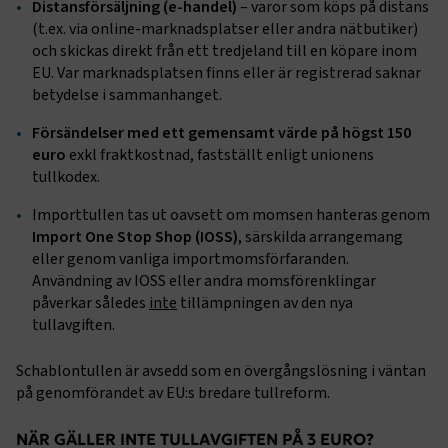
Distansförsäljning (e-handel)
– varor som köps på distans
(t.ex. via online-marknadsplatser eller andra nätbutiker)
och skickas direkt från ett tredjeland till en köpare inom
EU. Var marknadsplatsen finns eller är registrerad saknar
betydelse i sammanhanget.
Försändelser med ett gemensamt värde på högst 150
euro
exkl fraktkostnad, fastställt enligt unionens
tullkodex.
Importtullen tas ut oavsett om momsen hanteras genom
Import One Stop Shop (IOSS)
, särskilda arrangemang
eller genom vanliga importmomsförfaranden.
Användning av IOSS eller andra momsförenklingar
påverkar således
inte
tillämpningen av den nya
tullavgiften.
Schablontullen är avsedd som en övergångslösning i väntan
på genomförandet av EU:s bredare tullreform.
NÄR GÄLLER INTE TULLAVGIFTEN PÅ 3 EURO?