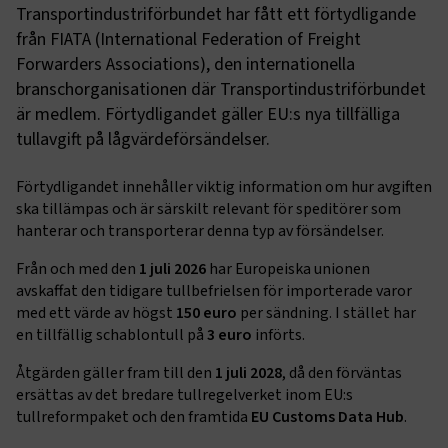
Transportindustriförbundet har fått ett förtydligande
från FIATA (International Federation of Freight
Forwarders Associations), den internationella
branschorganisationen där Transportindustriförbundet
är medlem. Förtydligandet gäller EU:s nya tillfälliga
tullavgift på lågvärdeförsändelser.
Förtydligandet innehåller viktig information om hur avgiften
ska tillämpas och är särskilt relevant för speditörer som
hanterar och transporterar denna typ av försändelser.
Från och med den
1 juli 2026
har Europeiska unionen
avskaffat den tidigare tullbefrielsen för importerade varor
med ett värde av högst
150 euro
per sändning. I stället har
en tillfällig schablontull på
3 euro
införts.
Åtgärden gäller fram till den
1 juli 2028
, då den förväntas
ersättas av det bredare tullregelverket inom EU:s
tullreformpaket och den framtida
EU Customs Data Hub
.