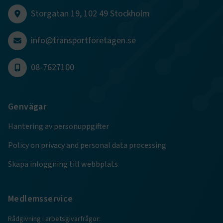
session
transportforetagen.shinyapps.io
Session
Storgatan 19, 102 49 Stockholm
info@transportforetagen.se
08-7627100
e
ARRAffinitySameSite
Session
Microsoft Corporation
.www.transportforetagen.se
Genvägar
Hantering av personuppgifter
Policy on privacy and personal data processing
Skapa inloggning till webbplats
VISITOR_PRIVACY_METADATA
5
YouTube
månader
.youtube.com
4 veckor
Medlemsservice
Rådgivning i arbetsgivarfrågor: