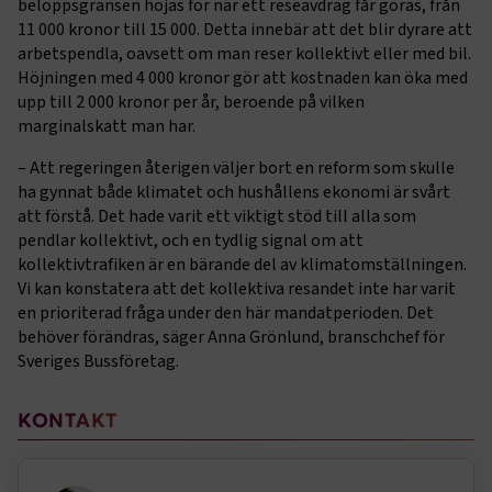
beloppsgränsen höjas för när ett reseavdrag får göras, från
webbplatsen. Webbplatsen fungerar inte korrekt utan
11 000 kronor till 15 000. Detta innebär att det blir dyrare att
dessa kakor.
arbetspendla, oavsett om man reser kollektivt eller med bil.
Höjningen med 4 000 kronor gör att kostnaden kan öka med
Namn
Leverantör
/
Domän
Utgång
upp till 2 000 kronor per år, beroende på vilken
.AspNetCore.Session
transportforetagen.se
Session
marginalskatt man har.
– Att regeringen återigen väljer bort en reform som skulle
.AspNetCore.AuthCookie
transportforetagen.se
1 år
ha gynnat både klimatet och hushållens ekonomi är svårt
att förstå. Det hade varit ett viktigt stöd till alla som
pendlar kollektivt, och en tydlig signal om att
CookieScriptConsent
2
CookieScript
kollektivtrafiken är en bärande del av klimatomställningen.
månader
www.transportforetagen.se
Vi kan konstatera att det kollektiva resandet inte har varit
4 veckor
en prioriterad fråga under den här mandatperioden. Det
behöver förändras, säger Anna Grönlund, branschchef för
Google Privacy Policy
Sveriges Bussföretag.
ARRAffinity
Session
Microsoft Corporation
Sidomeny
KONTAKT
.www.transportforetagen.se