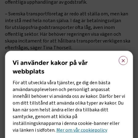
offentliga upphandlingar av godstrafik.
– Svenska transportföretag är redo att ställa om, men kan
inte stå med hela notan själva. I dag är betalningsviljan
för utsläppsfria godstransporter ofta låg, även inom
offentlig sektor. Här behöver regeringen visa vägen och
skapa incitament för att hållbara transporter verkligen ska
efterfrågas, säger Tina Thorsell.
×
Transportsektorn riskerar utelämnas från
Vi använder kakor på vår
utbildningssatsningar
webbplats
Regeringens förslag om att satsa 524 miljoner kronor på
För att utveckla våra tjänster, ge dig den bästa
utbildning och matchning på arbetsmarknaden är
användarupplevelsen och personligt anpassat
välkommet. Höjda ersättningsnivåer inom yrkesvux,
innehåll behöver vi använda oss av kakor. Därför ber vi
förlängning av ersättningsbesked till kommunerna liksom
om ditt tillstånd att använda olika typer av kakor. Du
en fortsatt satsning på pilotprojektet Nationell
kan när som helst ändra eller dra tillbaka ditt
Yrkesutbildning till 2028 är alla viktiga satsningar. Men Caj
samtycke, genom att klicka på
Luoma, chef för kompetensförsörjning på
inställningsknapparna i denna cookie-banner eller
Transportföretagen,
har tidigare varnat
för att branschens
via länken i sidfoten.
Mer om vår cookiepolicy
kompetensförsörjning inte tillgodoses då det saknas