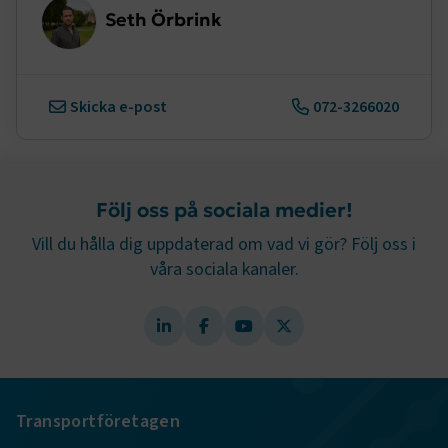
Seth Örbrink
.EPiForm_BID
www.transportforetagen.se
2
Skicka e-post
072-3266020
månader
4 veckor
Följ oss på sociala medier!
Vill du hålla dig uppdaterad om vad vi gör? Följ oss i
våra sociala kanaler.
TF-XSRF-TOKEN
www.transportforetagen.se
Session
Transportföretagen