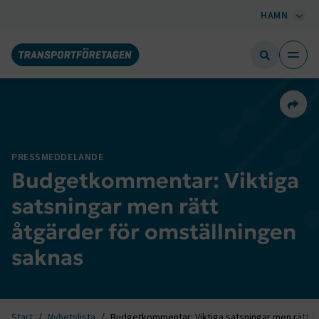
HAMN
Dela 
PRESSMEDDELANDE
Budgetkommentar: Viktiga
satsningar men rätt
åtgärder för omställningen
saknas
Start
Nyhetslista
Budgetkommentar: Viktiga satsningar men rätt å