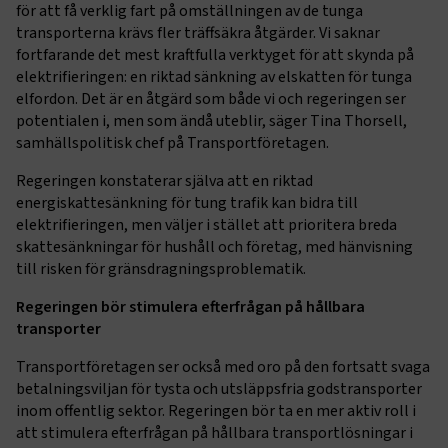
för att få verklig fart på omställningen av de tunga
transporterna krävs fler träffsäkra åtgärder. Vi saknar
fortfarande det mest kraftfulla verktyget för att skynda på
elektrifieringen: en riktad sänkning av elskatten för tunga
elfordon. Det är en åtgärd som både vi och regeringen ser
potentialen i, men som ändå uteblir, säger Tina Thorsell,
samhällspolitisk chef på Transportföretagen.
Regeringen konstaterar själva att en riktad
energiskattesänkning för tung trafik kan bidra till
elektrifieringen, men väljer i stället att prioritera breda
skattesänkningar för hushåll och företag, med hänvisning
till risken för gränsdragningsproblematik.
Regeringen bör stimulera efterfrågan på hållbara
transporter
Transportföretagen ser också med oro på den fortsatt svaga
betalningsviljan för tysta och utsläppsfria godstransporter
inom offentlig sektor. Regeringen bör ta en mer aktiv roll i
att stimulera efterfrågan på hållbara transportlösningar i