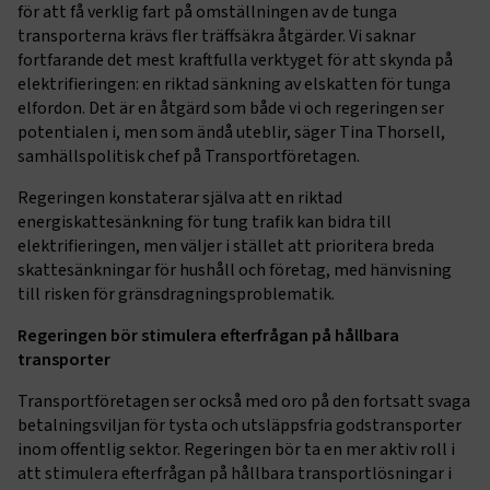
för att få verklig fart på omställningen av de tunga
transporterna krävs fler träffsäkra åtgärder. Vi saknar
fortfarande det mest kraftfulla verktyget för att skynda på
elektrifieringen: en riktad sänkning av elskatten för tunga
elfordon. Det är en åtgärd som både vi och regeringen ser
potentialen i, men som ändå uteblir, säger Tina Thorsell,
samhällspolitisk chef på Transportföretagen.
Regeringen konstaterar själva att en riktad
energiskattesänkning för tung trafik kan bidra till
elektrifieringen, men väljer i stället att prioritera breda
skattesänkningar för hushåll och företag, med hänvisning
till risken för gränsdragningsproblematik.
Regeringen bör stimulera efterfrågan på hållbara
transporter
Transportföretagen ser också med oro på den fortsatt svaga
betalningsviljan för tysta och utsläppsfria godstransporter
inom offentlig sektor. Regeringen bör ta en mer aktiv roll i
att stimulera efterfrågan på hållbara transportlösningar i