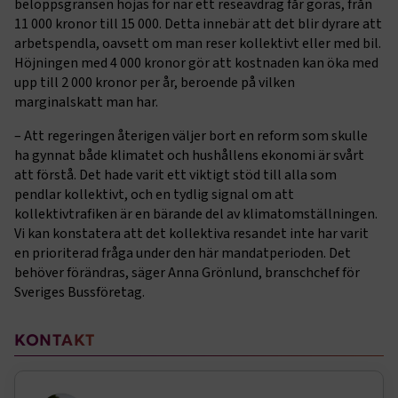
beloppsgränsen höjas för när ett reseavdrag får göras, från
webbplatsen. Webbplatsen fungerar inte korrekt utan
11 000 kronor till 15 000. Detta innebär att det blir dyrare att
dessa kakor.
arbetspendla, oavsett om man reser kollektivt eller med bil.
Höjningen med 4 000 kronor gör att kostnaden kan öka med
Namn
Leverantör
/
Domän
Utgång
upp till 2 000 kronor per år, beroende på vilken
.AspNetCore.Session
transportforetagen.se
Session
marginalskatt man har.
– Att regeringen återigen väljer bort en reform som skulle
.AspNetCore.AuthCookie
transportforetagen.se
1 år
ha gynnat både klimatet och hushållens ekonomi är svårt
att förstå. Det hade varit ett viktigt stöd till alla som
pendlar kollektivt, och en tydlig signal om att
CookieScriptConsent
2
CookieScript
kollektivtrafiken är en bärande del av klimatomställningen.
månader
www.transportforetagen.se
Vi kan konstatera att det kollektiva resandet inte har varit
4 veckor
en prioriterad fråga under den här mandatperioden. Det
behöver förändras, säger Anna Grönlund, branschchef för
Google Privacy Policy
Sveriges Bussföretag.
ARRAffinity
Session
Microsoft Corporation
Sidomeny
KONTAKT
.www.transportforetagen.se