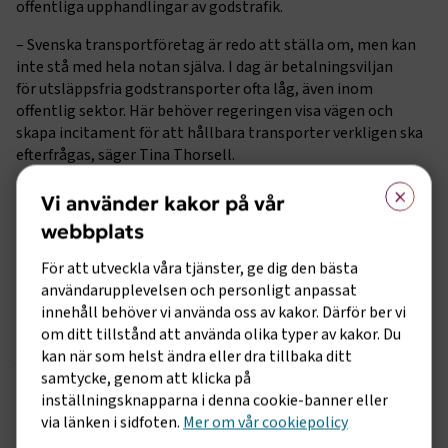
offentliga upphandlingar av godstrafik.
– Svenska transportföretag är redo att ställa om, men kan
inte stå med hela notan själva. I dag är betalningsviljan
för utsläppsfria godstransporter ofta låg, även inom
offentlig sektor. Här behöver regeringen visa vägen och
skapa incitament för att hållbara transporter verkligen ska
efterfrågas, säger Tina Thorsell.
×
Transportsektorn riskerar utelämnas från
Vi använder kakor på vår
utbildningssatsningar
webbplats
Regeringens förslag om att satsa 524 miljoner kronor på
För att utveckla våra tjänster, ge dig den bästa
utbildning och matchning på arbetsmarknaden är
användarupplevelsen och personligt anpassat
välkommet. Höjda ersättningsnivåer inom yrkesvux,
innehåll behöver vi använda oss av kakor. Därför ber vi
förlängning av ersättningsbesked till kommunerna liksom
om ditt tillstånd att använda olika typer av kakor. Du
en fortsatt satsning på pilotprojektet Nationell
kan när som helst ändra eller dra tillbaka ditt
Yrkesutbildning till 2028 är alla viktiga satsningar. Men Caj
samtycke, genom att klicka på
Luoma, chef för kompetensförsörjning på
inställningsknapparna i denna cookie-banner eller
Transportföretagen,
har tidigare varnat
för att branschens
via länken i sidfoten.
Mer om vår cookiepolicy
kompetensförsörjning inte tillgodoses då det saknas