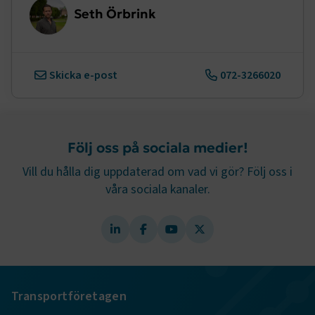
Seth Örbrink
.EPiForm_BID
www.transportforetagen.se
2
Skicka e-post
072-3266020
månader
4 veckor
Följ oss på sociala medier!
Vill du hålla dig uppdaterad om vad vi gör? Följ oss i
våra sociala kanaler.
TF-XSRF-TOKEN
www.transportforetagen.se
Session
Transportföretagen