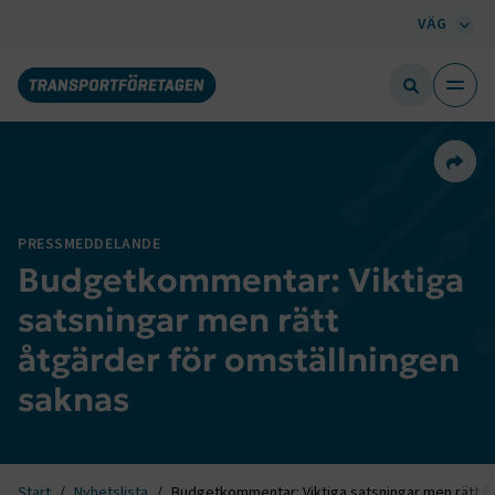
VÄG
Dela 
PRESSMEDDELANDE
Budgetkommentar: Viktiga
satsningar men rätt
åtgärder för omställningen
saknas
Start
Nyhetslista
Budgetkommentar: Viktiga satsningar men rätt å