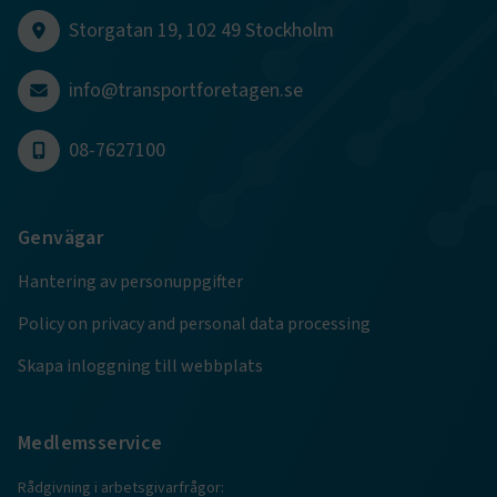
session
transportforetagen.shinyapps.io
Session
Storgatan 19, 102 49 Stockholm
info@transportforetagen.se
08-7627100
e
ARRAffinitySameSite
Session
Microsoft Corporation
.www.transportforetagen.se
Genvägar
Hantering av personuppgifter
Policy on privacy and personal data processing
Skapa inloggning till webbplats
VISITOR_PRIVACY_METADATA
5
YouTube
månader
.youtube.com
4 veckor
Medlemsservice
Rådgivning i arbetsgivarfrågor: