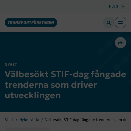
FLYG
Dela 
NYHET
Välbesökt STIF-dag fångade
trenderna som driver
utvecklingen
Start
Nyhetslista
Välbesökt STIF-dag fångade trenderna som drive