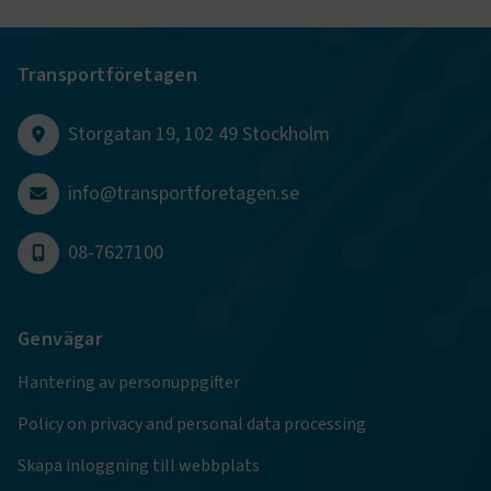
Transportföretagen
Storgatan 19, 102 49 Stockholm
.EPiForm_BID
www.transportforetagen.se
2
månader
4 veckor
info@transportforetagen.se
08-7627100
Genvägar
Hantering av personuppgifter
Policy on privacy and personal data processing
Skapa inloggning till webbplats
TF-XSRF-TOKEN
www.transportforetagen.se
Session