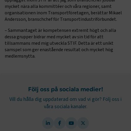
upplägget inom STIF är att jag som branschchef jobbar
Strikt nödvändiga kakor låter dig använda webbplatsen
mycket nära alla kommittéer och våra regioner, samt
genom att aktivera grundläggande funktioner, såsom
organisationen inom Transportföretagen, berättar Mikael
sidnavigering och åtkomst till säkra områden på
webbplatsen. Webbplatsen fungerar inte korrekt utan
Andersson, branschchef för Transportindustriförbundet.
dessa kakor.
–
Sammantaget är kompetensen extremt högt och alla
Namn
Leverantör
/
Domän
Utgång
dessa grupper bidrar med mycket av sin tid för att
tillsammans med mig utveckla STIF. Detta är ett unikt
.AspNetCore.Session
transportforetagen.se
Session
samspel som ger enastående resultat och mycket hög
medlemsnytta.
.AspNetCore.AuthCookie
transportforetagen.se
1 år
CookieScriptConsent
2
CookieScript
månader
www.transportforetagen.se
Följ oss på sociala medier!
4 veckor
Vill du hålla dig uppdaterad om vad vi gör? Följ oss i
våra sociala kanaler.
Google Privacy Policy
ARRAffinity
Session
Microsoft Corporation
.www.transportforetagen.se