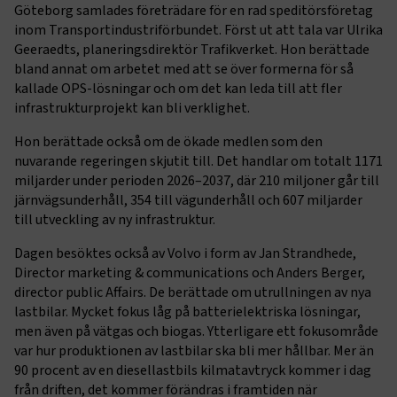
Göteborg samlades företrädare för en rad speditörsföretag
inom Transportindustriförbundet. Först ut att tala var Ulrika
Geeraedts, planeringsdirektör Trafikverket. Hon berättade
bland annat om arbetet med att se över formerna för så
kallade OPS-lösningar och om det kan leda till att fler
infrastrukturprojekt kan bli verklighet.
Hon berättade också om de ökade medlen som den
nuvarande regeringen skjutit till. Det handlar om totalt 1171
miljarder under perioden 2026–2037, där 210 miljoner går till
järnvägsunderhåll, 354 till vägunderhåll och 607 miljarder
till utveckling av ny infrastruktur.
Dagen besöktes också av Volvo i form av Jan Strandhede,
Director marketing & communications och Anders Berger,
director public Affairs. De berättade om utrullningen av nya
lastbilar. Mycket fokus låg på batterielektriska lösningar,
men även på vätgas och biogas. Ytterligare ett fokusområde
var hur produktionen av lastbilar ska bli mer hållbar. Mer än
90 procent av en diesellastbils kilmatavtryck kommer i dag
från driften, det kommer förändras i framtiden när