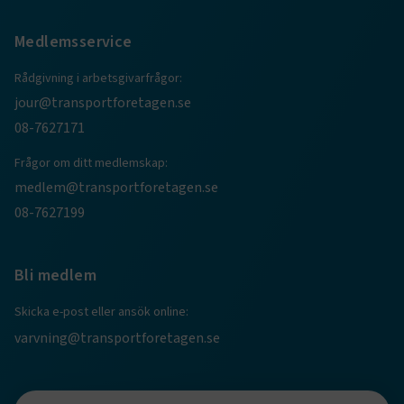
Medlemsservice
session
transportforetagen.shinyapps.io
Session
Rådgivning i arbetsgivarfrågor:
jour@transportforetagen.se
08-7627171
Frågor om ditt medlemskap:
e
medlem@transportforetagen.se
ARRAffinitySameSite
Session
Microsoft Corporation
.www.transportforetagen.se
08-7627199
Bli medlem
Skicka e-post eller ansök online:
varvning@transportforetagen.se
VISITOR_PRIVACY_METADATA
5
YouTube
månader
.youtube.com
4 veckor