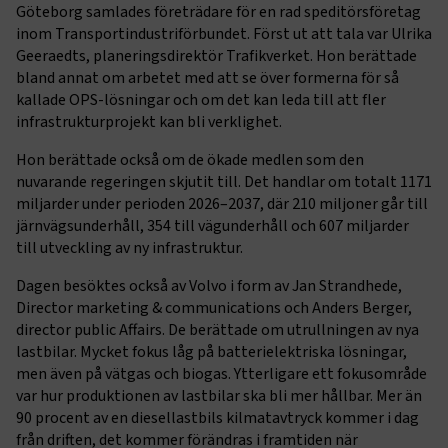
Göteborg samlades företrädare för en rad speditörsföretag
inom Transportindustriförbundet. Först ut att tala var Ulrika
Geeraedts, planeringsdirektör Trafikverket. Hon berättade
bland annat om arbetet med att se över formerna för så
kallade OPS-lösningar och om det kan leda till att fler
infrastrukturprojekt kan bli verklighet.
Hon berättade också om de ökade medlen som den
nuvarande regeringen skjutit till. Det handlar om totalt 1171
miljarder under perioden 2026–2037, där 210 miljoner går till
järnvägsunderhåll, 354 till vägunderhåll och 607 miljarder
till utveckling av ny infrastruktur.
Dagen besöktes också av Volvo i form av Jan Strandhede,
Director marketing & communications och Anders Berger,
director public Affairs. De berättade om utrullningen av nya
lastbilar. Mycket fokus låg på batterielektriska lösningar,
men även på vätgas och biogas. Ytterligare ett fokusområde
var hur produktionen av lastbilar ska bli mer hållbar. Mer än
90 procent av en diesellastbils kilmatavtryck kommer i dag
från driften, det kommer förändras i framtiden när