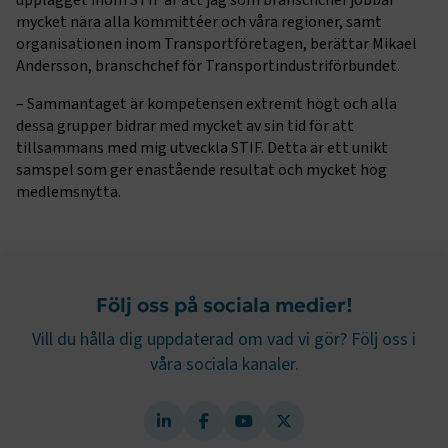
upplägget inom STIF är att jag som branschchef jobbar
Strikt nödvändiga kakor låter dig använda webbplatsen
mycket nära alla kommittéer och våra regioner, samt
genom att aktivera grundläggande funktioner, såsom
organisationen inom Transportföretagen, berättar Mikael
sidnavigering och åtkomst till säkra områden på
webbplatsen. Webbplatsen fungerar inte korrekt utan
Andersson, branschchef för Transportindustriförbundet.
dessa kakor.
–
Sammantaget är kompetensen extremt högt och alla
Namn
Leverantör
/
Domän
Utgång
dessa grupper bidrar med mycket av sin tid för att
tillsammans med mig utveckla STIF. Detta är ett unikt
.AspNetCore.Session
transportforetagen.se
Session
samspel som ger enastående resultat och mycket hög
medlemsnytta.
.AspNetCore.AuthCookie
transportforetagen.se
1 år
CookieScriptConsent
2
CookieScript
månader
www.transportforetagen.se
Följ oss på sociala medier!
4 veckor
Vill du hålla dig uppdaterad om vad vi gör? Följ oss i
våra sociala kanaler.
Google Privacy Policy
ARRAffinity
Session
Microsoft Corporation
.www.transportforetagen.se