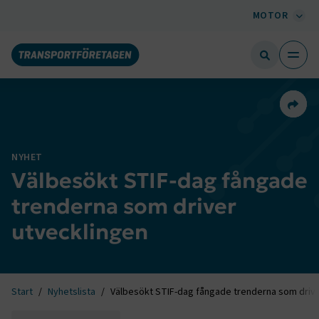
MOTOR
Dela 
NYHET
Välbesökt STIF-dag fångade
trenderna som driver
utvecklingen
Start
Nyhetslista
Välbesökt STIF-dag fångade trenderna som drive