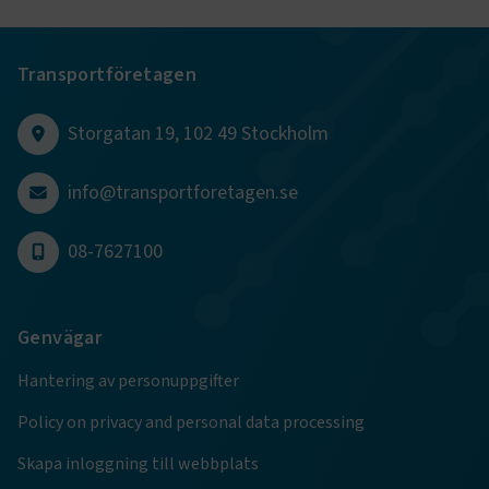
Transportföretagen
Storgatan 19, 102 49 Stockholm
.EPiForm_BID
www.transportforetagen.se
2
månader
4 veckor
info@transportforetagen.se
08-7627100
Genvägar
Hantering av personuppgifter
Policy on privacy and personal data processing
Skapa inloggning till webbplats
TF-XSRF-TOKEN
www.transportforetagen.se
Session