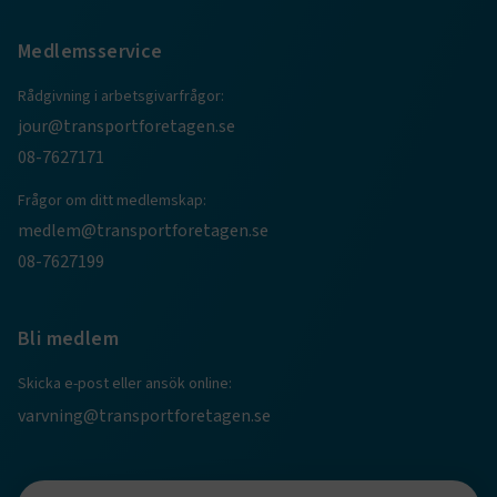
Medlemsservice
session
transportforetagen.shinyapps.io
Session
Rådgivning i arbetsgivarfrågor:
jour@transportforetagen.se
08-7627171
Frågor om ditt medlemskap:
e
medlem@transportforetagen.se
ARRAffinitySameSite
Session
Microsoft Corporation
.www.transportforetagen.se
08-7627199
Bli medlem
Skicka e-post eller ansök online:
varvning@transportforetagen.se
VISITOR_PRIVACY_METADATA
5
YouTube
månader
.youtube.com
4 veckor