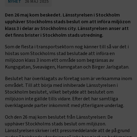
NYHET
26 MAJ 2025
Den 26 maj kom beskedet. Länsstyrelsen i Stockholm
upphäver Stockholms stads beslut om att införa miljözon
klass 3 i delar av Stockholms city. Länsstyrelsen anser att
det finns brister i Stockholm stads utredning.
Som de flesta i transportsektorn nog känner till så var det i
höstas som Stockholms stad beslutade att införa en
miljözon klass 3 inom ett område som begränsas av
Kungsgatan, Sveavägen, Hamngatan och Birger Jarlsgatan.
Beslutet har överklagats av företag som är verksamma inom
området. Till att börja med inhiberade Länsstyrelsen i
Stockholm beslutet, vilket betydde att beslutet om
miljözon inte gällde tills vidare. Efter det har samtliga
överklagande parter inkommit med ytterligare underlag.
Och den 26 maj kom beslutet från Länsstyrelsen: De
upphäver Stockholms stads beslut om miljözon.
Länsstyrelsen skriver i ett pressmeddelande att de på grund