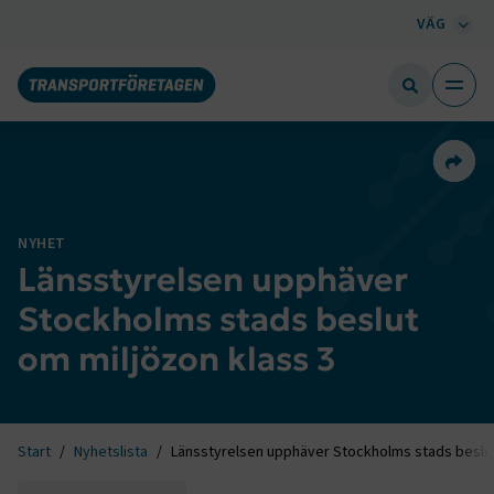
VÄG
Dela 
NYHET
Länsstyrelsen upphäver
Stockholms stads beslut
om miljözon klass 3
Start
Nyhetslista
Länsstyrelsen upphäver Stockholms stads beslut