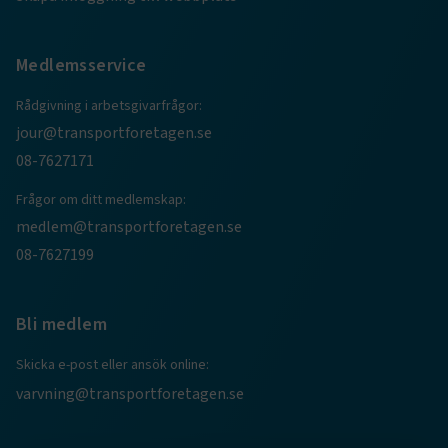
Medlemsservice
Rådgivning i arbetsgivarfrågor:
jour@transportforetagen.se
.EPiForm_BID
www.transportforetagen.se
2
08-7627171
månader
4 veckor
Frågor om ditt medlemskap:
medlem@transportforetagen.se
08-7627199
Bli medlem
Skicka e-post eller ansök online:
varvning@transportforetagen.se
TF-XSRF-TOKEN
www.transportforetagen.se
Session