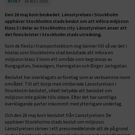
NYHET
26 MAJ 2025
Den 26 maj kom beskedet. Länsstyrelsen i Stockholm
upphäver Stockholms stads beslut om att införa miljözon
klass 3 i delar av Stockholms city. Länsstyrelsen anser att
det finns brister i Stockholm stads utredning.
Som de flesta i transportsektorn nog känner till så var det i
höstas som Stockholms stad beslutade att införa en
miljözon klass 3 inom ett område som begränsas av
Kungsgatan, Sveavägen, Hamngatan och Birger Jarlsgatan.
Beslutet har överklagats av företag som är verksamma inom
området. Till att börja med inhiberade Länsstyrelsen i
Stockholm beslutet, vilket betydde att beslutet om
miljözon inte gällde tills vidare. Efter det har samtliga
överklagande parter inkommit med ytterligare underlag.
Och den 26 maj kom beslutet från Länsstyrelsen: De
upphäver Stockholms stads beslut om miljözon.
Länsstyrelsen skriver i ett pressmeddelande att de på grund