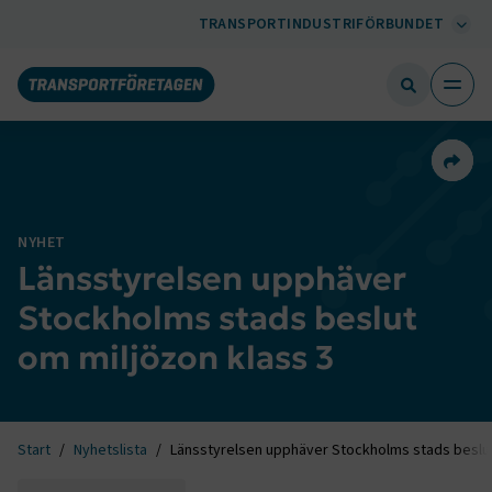
TRANSPORTINDUSTRIFÖRBUNDET
Dela 
NYHET
Länsstyrelsen upphäver
Stockholms stads beslut
om miljözon klass 3
Start
Nyhetslista
Länsstyrelsen upphäver Stockholms stads beslut