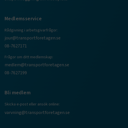
Medlemsservice
Rådgivning i arbetsgivarfrågor:
jour@transportforetagen.se
.EPiForm_BID
www.transportforetagen.se
2
08-7627171
månader
4 veckor
Frågor om ditt medlemskap:
medlem@transportforetagen.se
08-7627199
Bli medlem
Skicka e-post eller ansök online:
varvning@transportforetagen.se
TF-XSRF-TOKEN
www.transportforetagen.se
Session