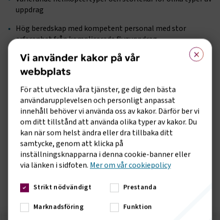
uppdrag
Hög beredskap med kompetent personal med stor
erfarenhet från komplicerade flyguppdrag
×
Vi använder kakor på vår
Stor erfarenhet från bekämpning av tidigare skogsbränder
webbplats
Kan med fördel även användas vid andra typer av
brandbekämpning.
För att utveckla våra tjänster, ge dig den bästa
användarupplevelsen och personligt anpassat
- Våra medlemmars helikoptrar har bevisat sin effektivitet
innehåll behöver vi använda oss av kakor. Därför ber vi
vid tidigare skogsbränder och utgör därför en lämplig och
om ditt tillstånd att använda olika typer av kakor. Du
pålitlig resurs för att bekämpa skogsbränder på ett effektivt
kan när som helst ändra eller dra tillbaka ditt
sätt, säger Fredrik Kämpfe, branschchef på
samtycke, genom att klicka på
Transportföretagen Flyg.
inställningsknapparna i denna cookie-banner eller
via länken i sidfoten.
Mer om vår cookiepolicy
Denna version ersätter alla tidigare versioner:
Helikopter för
skogsbrandsbekämpning 2025
Strikt nödvändigt
Prestanda
Marknadsföring
Funktion