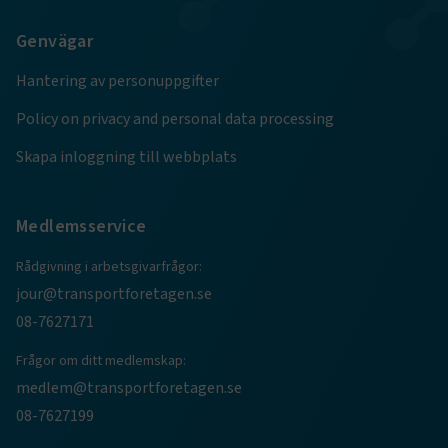
.AspNetCore.Session
transportforetagen.se
Session
Genvägar
.AspNetCore.AuthCookie
transportforetagen.se
1 år
Hantering av personuppgifter
Policy on privacy and personal data processing
CookieScriptConsent
2
CookieScript
Skapa inloggning till webbplats
månader
www.transportforetagen.se
4 veckor
Medlemsservice
Google Privacy Policy
Rådgivning i arbetsgivarfrågor:
ARRAffinity
Session
Microsoft Corporation
jour@transportforetagen.se
.www.transportforetagen.se
08-7627171
Frågor om ditt medlemskap:
medlem@transportforetagen.se
08-7627199