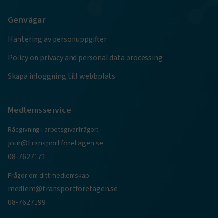
.AspNetCore.Session
transportforetagen.se
Session
Genvägar
.AspNetCore.AuthCookie
transportforetagen.se
1 år
Hantering av personuppgifter
Policy on privacy and personal data processing
CookieScriptConsent
2
CookieScript
Skapa inloggning till webbplats
månader
www.transportforetagen.se
4 veckor
Medlemsservice
Google Privacy Policy
Rådgivning i arbetsgivarfrågor:
ARRAffinity
Session
Microsoft Corporation
jour@transportforetagen.se
.www.transportforetagen.se
08-7627171
Frågor om ditt medlemskap:
medlem@transportforetagen.se
08-7627199