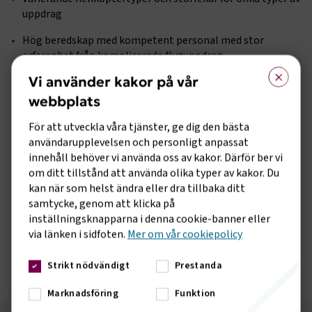
uppdrag
Hög beredskap med kompetent personal med stor
erfarenhet från komplicerade flyguppdrag
×
Vi använder kakor på vår
Stor erfarenhet från bekämpning av tidigare skogsbränder
webbplats
Kan med fördel även användas vid andra typer av
brandbekämpning.
För att utveckla våra tjänster, ge dig den bästa
användarupplevelsen och personligt anpassat
- Våra medlemmars helikoptrar har bevisat sin effektivitet
innehåll behöver vi använda oss av kakor. Därför ber vi
vid tidigare skogsbränder och utgör därför en lämplig och
om ditt tillstånd att använda olika typer av kakor. Du
pålitlig resurs för att bekämpa skogsbränder på ett effektivt
kan när som helst ändra eller dra tillbaka ditt
sätt, säger Fredrik Kämpfe, branschchef på
samtycke, genom att klicka på
Transportföretagen Flyg.
inställningsknapparna i denna cookie-banner eller
via länken i sidfoten.
Mer om vår cookiepolicy
Denna version ersätter alla tidigare versioner:
Helikopter för
skogsbrandsbekämpning 2025
Strikt nödvändigt
Prestanda
Marknadsföring
Funktion