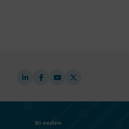
gande
bplatsen
tekniska
ändare
behörigheter
ookie-
tt komma ihåg
ns cookie.
ie-
ungerar
webbplatser
e-
nds för
 att
dans
l samma
ion.
Bli medlem
kilja en
bbläsare,