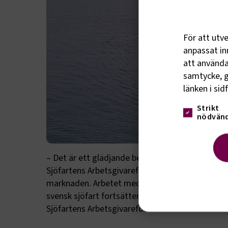
För att utv
anpassat inn
att använda 
samtycke, g
länken i sid
Strikt
nödvänd
– Det är ett glädjande besked och en tydlig sig
Sjöfartens Arbetsgivareförbund tecknar är konku
marknaden. Arbetet med att behålla och utveckl
svensk sjöfart fortsätter i årets avtalsrörelse, 
Sjöfartens Arbetsgivareförbund.
Strik