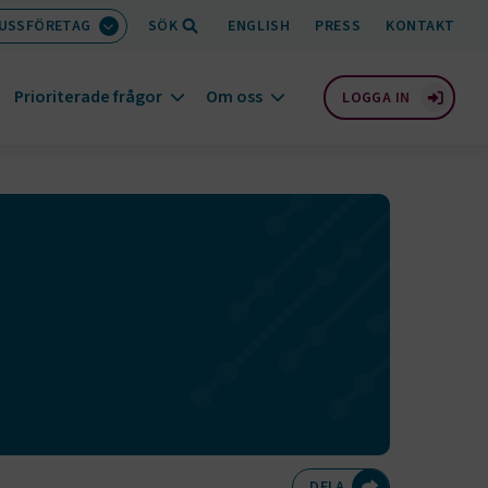
BUSSFÖRETAG
SÖK
ENGLISH
PRESS
KONTAKT
Prioriterade frågor
Om oss
LOGGA IN
Dela på Twitte
Dela på F
Dela 
D
DELA