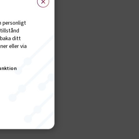
h personligt
tillstånd
lbaka ditt
er eller via
unktion
nktion