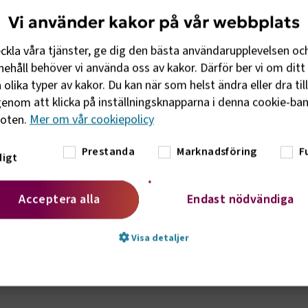
Vi använder kakor på vår webbplats
eckla våra tjänster, ge dig den bästa användarupplevelsen oc
ehåll behöver vi använda oss av kakor. Därför ber vi om ditt 
olika typer av kakor. Du kan när som helst ändra eller dra til
enom att klicka på inställningsknapparna i denna cookie-bann
foten.
Mer om vår cookiepolicy
Prestanda
Marknadsföring
F
igt
Acceptera alla
Endast nödvändiga
nal om att de svenska kollektivavtal som
rrenskraftiga på den internationella
Visa detaljer
a avtal som ger goda förutsättningar för
säger Annika Nordin, förhandlingschef,
t nödvändigt
Prestanda
Marknadsföring
Fu