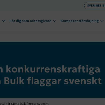
SVERIGES 
m
För dig som arbetsgivare
Kompetensförsörjning
m konkurrenskraftiga
a Bulk flaggar svenskt
vtal när Stena Bulk flaggar svenskt