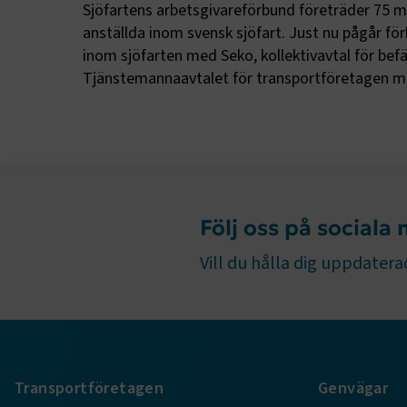
Sjöfartens arbetsgivareförbund företräder 75 m
Strikt nöd
anställda inom svensk sjöfart. Just nu pågår fö
funktioner
inom sjöfarten med Seko, kollektivavtal för bef
fungerar in
Tjänstemannaavtalet för transportföretagen me
Namn
.AspNetCor
.AspNetCor
CookieScri
Följ oss på sociala
Vill du hålla dig uppdaterad
ARRAffinity
Transportföretagen
Genvägar
.EPiForm_B