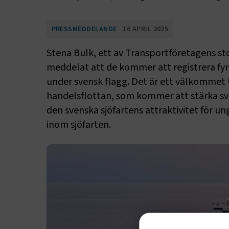
PRESSMEDDELANDE
16 APRIL 2025
Stena Bulk, ett av Transportföretagens s
meddelat att de kommer att registrera fyra
under svensk flagg. Det är ett välkommet ti
handelsflottan, som kommer att stärka sv
den svenska sjöfartens attraktivitet för un
inom sjöfarten.