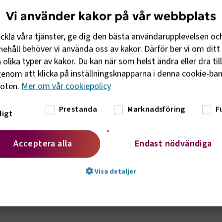
Vi använder kakor på vår webbplats
eckla våra tjänster, ge dig den bästa användarupplevelsen oc
ehåll behöver vi använda oss av kakor. Därför ber vi om ditt 
olika typer av kakor. Du kan när som helst ändra eller dra til
enom att klicka på inställningsknapparna i denna cookie-bann
foten.
Mer om vår cookiepolicy
Prestanda
Marknadsföring
F
igt
Acceptera alla
Endast nödvändiga
nal om att de svenska kollektivavtal som
rrenskraftiga på den internationella
Visa detaljer
a avtal som ger goda förutsättningar för
säger Annika Nordin, förhandlingschef,
t nödvändigt
Prestanda
Marknadsföring
Fu