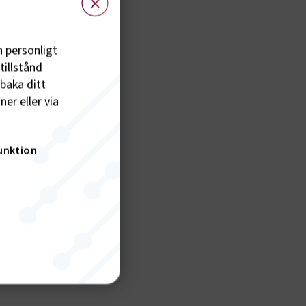
h personligt
tillstånd
lbaka ditt
er eller via
unktion
nktion