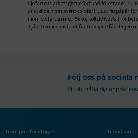
Sjöfartens arbetsgivareförbund företräder 75 m
Strikt nöd
anställda inom svensk sjöfart. Just nu pågår fö
funktioner
inom sjöfarten med Seko, kollektivavtal för bef
fungerar in
Tjänstemannaavtalet för transportföretagen me
Namn
.AspNetCor
.AspNetCor
CookieScri
Följ oss på sociala
Vill du hålla dig uppdaterad
ARRAffinity
Transportföretagen
Genvägar
.EPiForm_B