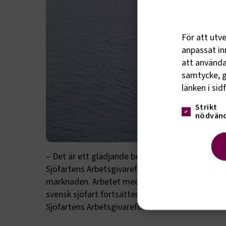
För att utv
anpassat inn
att använda 
samtycke, g
länken i sid
Strikt
nödvänd
– Det är ett glädjande besked och en tydlig sig
Sjöfartens Arbetsgivareförbund tecknar är konku
marknaden. Arbetet med att behålla och utveckl
svensk sjöfart fortsätter i årets avtalsrörelse, 
Sjöfartens Arbetsgivareförbund.
Strik