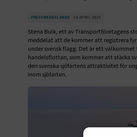
PRESSMEDDELANDE
16 APRIL 2025
Stena Bulk, ett av Transportföretagens s
meddelat att de kommer att registrera fyra
under svensk flagg. Det är ett välkommet ti
handelsflottan, som kommer att stärka sv
den svenska sjöfartens attraktivitet för un
inom sjöfarten.