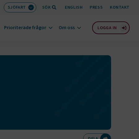
SJÖFART
SÖK
ENGLISH
PRESS
KONTAKT
Prioriterade frågor
Om oss
LOGGA IN
Dela på Twitte
Dela på F
Dela 
D
DELA