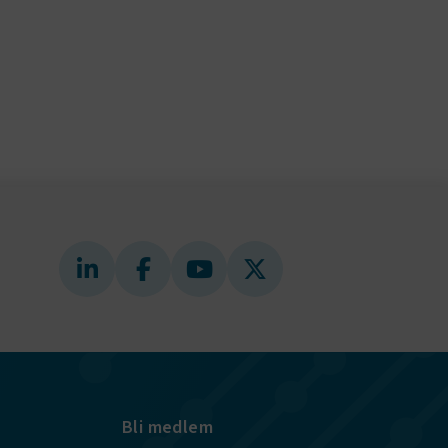
gande
bplatsen
tekniska
ändare
behörigheter
ookie-
tt komma ihåg
ns cookie.
ie-
ungerar
webbplatser
e-
nds för
 att
dans
l samma
ion.
Bli medlem
kilja en
bbläsare,