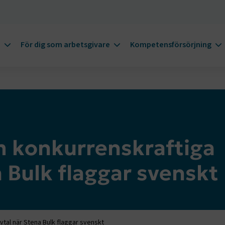
m
För dig som arbetsgivare
Kompetensförsörjning
m konkurrenskraftiga
a Bulk flaggar svenskt
vtal när Stena Bulk flaggar svenskt